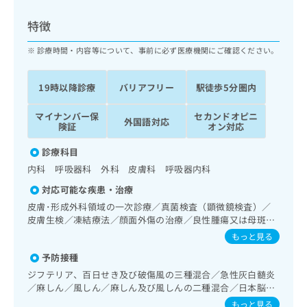
ッ
は
ク
こ
特徴
ナ
ち
ビ
診療時間・内容等について、事前に必ず医療機関にご確認ください。
ら
に
関
広
19時以降診療
バリアフリー
駅徒歩5分圏内
す
広
告
る
告
代
マイナンバー保
セカンドオピニ
お
出
外国語対応
険証
オン対応
理
問
稿
店
い
の
診療科目
合
の
お
内科 呼吸器科 外科 皮膚科 呼吸器内科
わ
方
問
せ
い
は
対応可能な疾患・治療
は
合
こ
皮膚･形成外科領域の一次診療／真菌検査（顕微鏡検査）／
こ
わ
ち
皮膚生検／凍結療法／顔面外傷の治療／良性腫瘍又は母斑そ
ち
せ
の他の切除・縫合手術／アトピー性皮膚炎の治療／抗血栓療
ら
もっと見る
ら
は
法／精神科・神経科領域の一次診療／終夜睡眠ポリグラフィ
こ
予防接種
ー／禁煙指導（ニコチン依存症管理）／睡眠障害／認知症／
こち
ち
広
眼領域の一次診療／耳鼻咽喉領域の一次診療／呼吸器領域の
ジフテリア、百日せき及び破傷風の三種混合／急性灰白髄炎
らは
広
ら
一次診療／肺悪性腫瘍化学療法／在宅持続陽圧呼吸療法（睡
告
／麻しん／風しん／麻しん及び風しんの二種混合／日本脳炎
マイ
告
眠時無呼吸症候群治療）／在宅酸素療法／消化器系領域の一
出
／破傷風／結核／Hib感染症／小児の肺炎球菌感染症／ヒト
ナビ
もっと見る