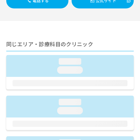
電話する
公式サイト
ご了
ら
み
承く
は
ださ
こ
無
い。
ち
料
ら
情
報
拡
掲
同じエリア・診療科目のクリニック
充
載
の
情
お
報
loading...
申
の
loading...
し
修
込
正
み
は
は
こ
こ
ち
loading...
ち
ら
ら
loading...
そ
の
他
の