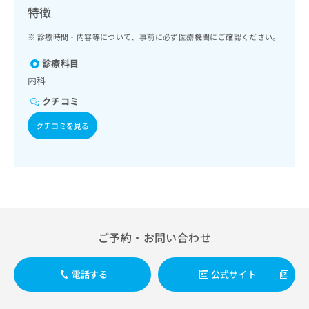
ッ
は
特徴
ク
こ
ナ
診療時間・内容等について、事前に必ず医療機関にご確認ください。
ち
ビ
ら
に
診療科目
関
内科
広
す
広
告
クチコミ
る
告
代
お
出
クチコミを見る
理
問
稿
店
い
の
合
の
お
わ
方
問
せ
い
は
は
合
こ
こ
わ
ち
ち
せ
ら
ご予約・お問い合わせ
ら
は
こ
こち
ち
広
電話する
公式サイト
らは
広
ら
告
マイ
告
出
ナビ