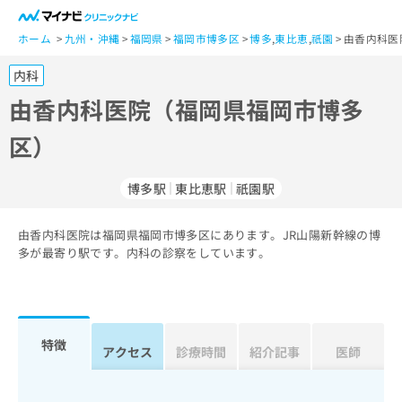
一
般
ホーム
九州・沖縄
福岡県
福岡市博多区
博多
,
東比恵
,
祇園
由香内科医
ユ
内科
ー
ザ
由香内科医院（福岡県福岡市博多
ー
区）
の
方
は
博多駅
東比恵駅
祇園駅
こ
ち
由香内科医院は福岡県福岡市博多区にあります。JR山陽新幹線の博
ら
多が最寄り駅です。内科の診察をしています。
医
マ
療
イ
関
ナ
係
ビ
特徴
アクセス
診療時間
紹介記事
医師
者
ク
の
リ
方
ニ