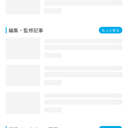
お
問
loading...
い
合
わ
編集・監修記事
もっと見る
せ
は
こ
ち
ら
loading...
loading...
loading...