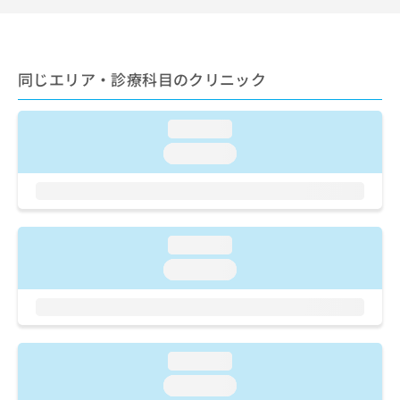
出
稿
クリ
資
稿
ニッ
の
料
クナ
の
お
の
ビサ
お
問
ご
イト
問
同じエリア・診療科目のクリニック
い
請
への
い
合
お問
求
合
合せ
わ
は
loading...
フォ
わ
せ
こ
ーム
せ
は
ち
loading...
とな
は
こ
ら
りま
こ
ち
す。
ち
ら
クリ
無
ら
ニッ
料
クの
loading...
資
情
予
料
報
約・
loading...
の
症状
拡
のご
ご
充
相談
請
の
など
求
お
はで
は
申
きま
loading...
こ
せん
し
loading...
ので
ち
込