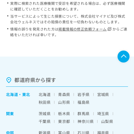
実際に検索された医療機関で受診を希望される場合は、必ず医療機関
に確認していただくことをお勧めします。
当サービスによって生じた損害について、株式会社マイナビ及び株式
会社ウェルネスではその賠償の責任を一切負わないものとします。
情報の誤りを発見された方は
掲載情報の修正依頼フォーム
からご連
絡をいただければ幸いです。
都道府県から探す
北海道
・
東北
北海道
青森県
岩手県
宮城県
秋田県
山形県
福島県
関東
茨城県
栃木県
群馬県
埼玉県
千葉県
東京都
神奈川県
山梨県
中部
新潟県
富山県
石川県
福井県