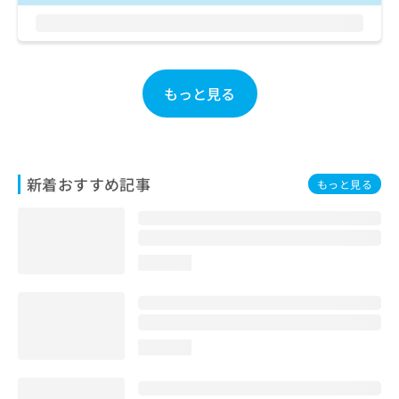
ご了
ら
み
承く
は
ださ
こ
無
い。
ち
料
ら
情
もっと見る
報
拡
掲
充
載
の
情
お
報
新着おすすめ記事
もっと見る
申
の
し
修
込
正
み
は
は
こ
loading...
こ
ち
ち
ら
ら
そ
loading...
の
他
の