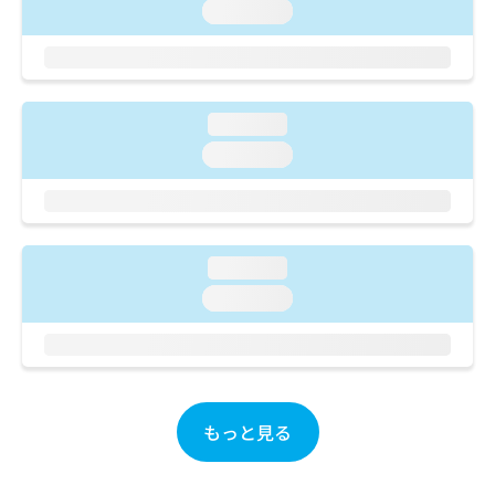
ご了
ら
み
loading...
承く
は
ださ
こ
無
い。
ち
料
ら
情
loading...
報
拡
掲
loading...
充
載
の
情
お
報
申
の
し
修
loading...
込
正
loading...
み
は
は
こ
こ
ち
ち
ら
ら
そ
もっと見る
の
他
の