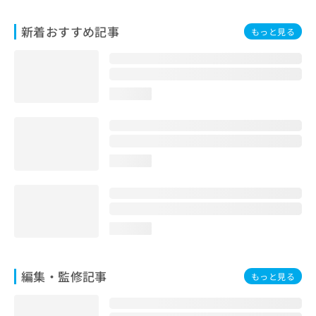
お
問
新着おすすめ記事
もっと見る
い
合
わ
せ
は
loading...
こ
ち
ら
loading...
loading...
編集・監修記事
もっと見る