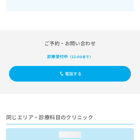
出
稿
クリ
資
稿
ニッ
の
料
クナ
の
お
の
ビサ
お
問
ご
イト
問
い
請
への
い
合
お問
求
合
合せ
わ
は
ご予約・お問い合わせ
フォ
わ
せ
こ
ーム
せ
は
ち
とな
診療受付中
（12:00まで）
は
こ
ら
りま
こ
ち
す。
ち
ら
クリ
電話する
無
ら
ニッ
料
クの
資
情
予
料
報
約・
の
症状
拡
のご
ご
充
相談
請
の
など
同じエリア・診療科目のクリニック
求
お
はで
は
申
きま
こ
せん
し
loading...
ので
ち
込