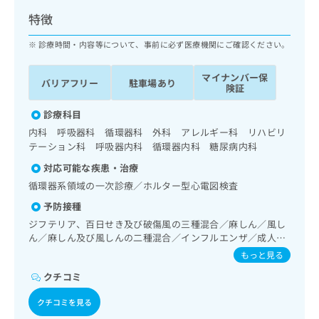
ッ
は
特徴
ク
こ
ナ
ち
診療時間・内容等について、事前に必ず医療機関にご確認ください。
ビ
ら
に
マイナンバー保
関
バリアフリー
駐車場あり
広
険証
す
広
告
る
告
診療科目
代
お
出
内科 呼吸器科 循環器科 外科 アレルギー科 リハビリ
理
問
稿
テーション科 呼吸器内科 循環器内科 糖尿病内科
店
い
の
合
の
お
対応可能な疾患・治療
わ
方
問
循環器系領域の一次診療／ホルター型心電図検査
せ
い
は
予防接種
は
合
こ
こ
わ
ジフテリア、百日せき及び破傷風の三種混合／麻しん／風し
ち
ち
せ
ん／麻しん及び風しんの二種混合／インフルエンザ／成人の
ら
ら
肺炎球菌感染症／おたふくかぜ／B型肝炎
は
もっと見る
こ
こち
クチコミ
ち
広
らは
広
ら
告
マイ
クチコミを見る
告
出
ナビ