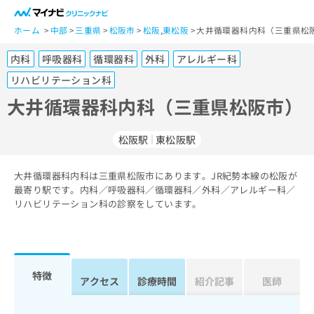
一
般
ホーム
中部
三重県
松阪市
松阪
,
東松阪
大井循環器科内科（三重県松阪
ユ
内科
呼吸器科
循環器科
外科
アレルギー科
ー
ザ
リハビリテーション科
ー
大井循環器科内科（三重県松阪市）
の
方
は
松阪駅
東松阪駅
こ
ち
大井循環器科内科は三重県松阪市にあります。JR紀勢本線の松阪が
ら
最寄り駅です。内科／呼吸器科／循環器科／外科／アレルギー科／
リハビリテーション科の診察をしています。
医
マ
療
イ
関
ナ
係
ビ
特徴
者
ク
アクセス
診療時間
紹介記事
医師
の
リ
方
ニ