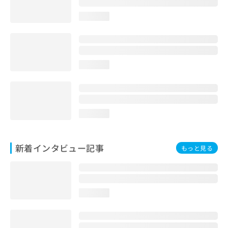
loading...
loading...
loading...
新着インタビュー記事
もっと見る
loading...