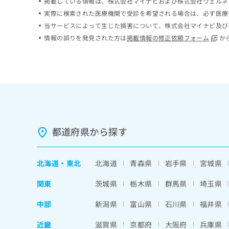
掲載している情報は、株式会社マイナビおよび株式会社ウェルネ
ち
み
実際に検索された医療機関で受診を希望される場合は、必ず医療
ら
は
当サービスによって生じた損害について、株式会社マイナビ及び
こ
情報の誤りを発見された方は
掲載情報の修正依頼フォーム
か
ち
そ
ら
の
他
の
お
問
い
合
わ
都道府県から探す
せ
は
こ
北海道
・
東北
北海道
青森県
岩手県
宮城県
ち
ら
関東
茨城県
栃木県
群馬県
埼玉県
中部
新潟県
富山県
石川県
福井県
近畿
滋賀県
京都府
大阪府
兵庫県