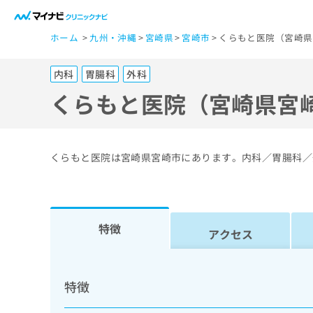
一
ホーム
九州・沖縄
宮崎県
宮崎市
くらもと医院（宮崎県
般
ユ
内科
胃腸科
外科
ー
ザ
くらもと医院（宮崎県宮
ー
の
方
くらもと医院は宮崎県宮崎市にあります。内科／胃腸科／
は
こ
ち
ら
特徴
アクセス
医
マ
療
イ
特徴
ナ
関
ビ