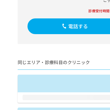
ご
せ
こち
ち
らは
は
マイ
診療受付時間
こ
ら
ナビ
ち
クリ
ら
ニッ
電話する
クナ
広
ビサ
広
資
イト
告
告
への
料
出
出
お問
の
稿
合せ
稿
ご
の
フォ
の
請
お
ーム
お
求
問
とな
同じエリア・診療科目のクリニック
問
りま
は
い
い
す。
こ
合
合
クリ
ち
わ
ニッ
わ
ら
せ
クの
せ
は
予
は
約・
こ
こ
無
症状
ち
ち
のご
料
ら
相談
ら
情
など
報
はで