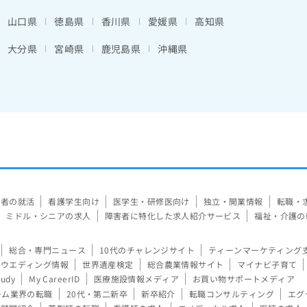
山口県
徳島県
香川県
愛媛県
高知県
大分県
宮崎県
鹿児島県
沖縄県
験者の就活
看護学生向け
医学生・研修医向け
独立・開業情報
転職・
ミドル・シニアの求人
障害者に特化した求人紹介サービス
福祉・介護の
総合・専門ニュース
10代のチャレンジサイト
ティーンマーケティング
ウエディング情報
世界遺産検定
総合農業情報サイト
マイナビ子育て
tudy
My CareerID
医療施設情報メディア
お買い物サポートメディア
ーム業界の転職
20代・第二新卒
新卒紹介
転職コンサルティング
エグ