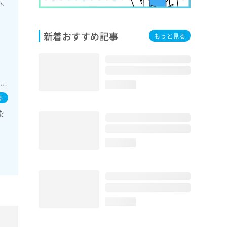
い。
新着おすすめ記事
もっと見る
神
器領
loading...
域
る
系領
染
次診
外
loading...
loading...