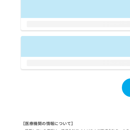
拡
資
きま
充
料
せん
の
ので
の
ご了
お
ご
承く
申
請
ださ
し
求
い。
込
は
み
こ
は
ち
こ
ら
ち
ら
無
料
掲
情
載
報
情
拡
報
充
の
の
修
お
正
申
は
【医療機関の情報について】
し
こ
込