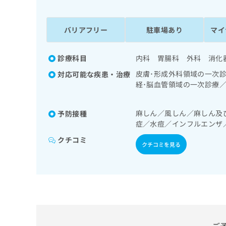
係
ク
者
リ
の
ニ
バリアフリー
駐車場あり
マイ
ッ
方
ク
は
ナ
診療科目
内科 胃腸科 外科 消化
こ
ビ
皮膚･形成外科領域の一次
対応可能な疾患・治療
ち
に
経･脳血管領域の一次診療
関
ら
域の一次診療／在宅持続陽
す
の一次診療／上部消化管内
る
麻しん／風しん／麻しん及
予防接種
域の一次診療／腎･泌尿器
お
広
症／水痘／インフルエンザ
療／インスリン療法／糖尿
広
問
告
傷領域の一次診療／医療用
告
い
クチコミ
クチコミを見る
出
代
合
稿
わ
理
の
せ
店
お
は
の
問
こ
い
方
ち
合
ら
は
わ
こ