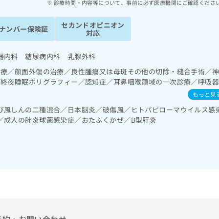
診療時間・内容等について、事前に必ず医療機関にご確認くださ
セカンドオピニオン
ナンバー保険証
対応
器内科 糖尿病内科 乳腺外科
診療／顔面外傷の治療／良性腫瘍又は母斑その他の切除・縫合手術／
／終夜睡眠ポリグラフィー／認知症／耳鼻咽喉領域の一次診療／呼吸
圧呼吸療法（睡眠時無呼吸症候群治療）／在宅酸素療法／消化器系領
もっと見
視鏡検査／人工肛門の管理／肝･胆道・膵臓領域の一次診療／循環器
び風しんの二種混合／日本脳炎／破傷風／ヒトパピローマウイルス感
系領域の一次診療／乳腺領域の一次診療／内分泌･代謝･栄養領域の一
／成人の肺炎球菌感染症／おたふくかぜ／B型肝炎
病患者教育（食事療法、運動療法、自己血糖測定）／筋・骨格系及び
麻薬によるがん疼痛治療／漢方薬の処方／在宅における看取り