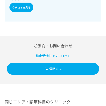
出
稿
クリ
資
稿
ニッ
の
料
クチコミを見る
クナ
の
お
の
ビサ
お
問
ご
イト
問
い
請
への
い
合
お問
求
合
合せ
わ
は
フォ
わ
せ
こ
ーム
せ
は
ち
とな
は
こ
ご予約・お問い合わせ
ら
りま
こ
ち
す。
ち
ら
クリ
診療受付中
無
（12:00まで）
ら
ニッ
料
クの
資
情
予
電話する
料
報
約・
の
症状
拡
のご
ご
充
相談
請
の
など
求
お
はで
は
申
きま
こ
せん
し
同じエリア・診療科目のクリニック
ので
ち
込