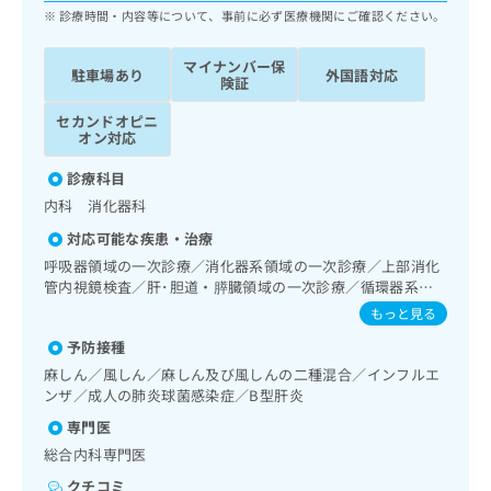
ッ
は
診療時間・内容等について、事前に必ず医療機関にご確認ください。
ク
こ
ナ
ち
マイナンバー保
駐車場あり
外国語対応
ビ
険証
ら
に
関
セカンドオピニ
広
オン対応
す
広
告
る
告
診療科目
代
お
出
理
内科 消化器科
問
稿
店
い
の
対応可能な疾患・治療
合
の
お
呼吸器領域の一次診療／消化器系領域の一次診療／上部消化
わ
方
問
管内視鏡検査／肝･胆道・膵臓領域の一次診療／循環器系領
せ
い
は
域の一次診療／ホルター型心電図検査／腎･泌尿器系領域の
もっと見る
は
合
こ
一次診療／内分泌･代謝･栄養領域の一次診療／内分泌機能検
こ
わ
予防接種
査／インスリン療法／糖尿病患者教育（食事療法、運動療
ち
ち
せ
法、自己血糖測定）／糖尿病による合併症に対する継続的な
ら
麻しん／風しん／麻しん及び風しんの二種混合／インフルエ
ら
は
管理及び指導
ンザ／成人の肺炎球菌感染症／B型肝炎
こ
こち
専門医
ち
広
らは
広
ら
総合内科専門医
告
マイ
告
出
ナビ
クチコミ