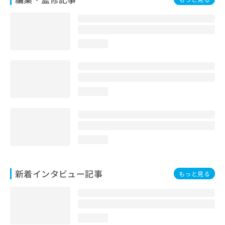
loading...
loading...
loading...
新着インタビュー記事
もっと見る
loading...