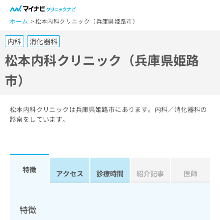
一
般
ホーム
松本内科クリニック（兵庫県姫路市）
ユ
内科
消化器科
ー
ザ
松本内科クリニック（兵庫県姫路
ー
市）
の
方
は
こ
松本内科クリニックは兵庫県姫路市にあります。内科／消化器科の
ち
診察をしています。
ら
医
マ
療
イ
特徴
関
アクセス
診療時間
紹介記事
医師
ナ
係
ビ
者
ク
の
リ
特徴
方
ニ