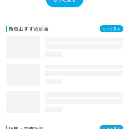
お
問
い
合
わ
新着おすすめ記事
もっと見る
せ
は
こ
ち
loading...
ら
loading...
loading...
編集・監修記事
もっと見る