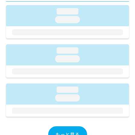
ご了
ら
み
承く
は
ださ
loading...
こ
無
い。
loading...
ち
料
ら
情
報
拡
掲
充
載
loading...
の
情
お
loading...
報
申
の
し
修
込
正
み
は
は
こ
loading...
こ
ち
loading...
ち
ら
ら
そ
の
他
の
もっと見る