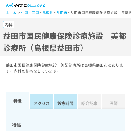
一
般
ホーム
中国・四国
島根県
益田市
益田市国民健康保険診療施設 美都
ユ
内科
ー
ザ
益田市国民健康保険診療施設 美都
ー
診療所（島根県益田市）
の
方
は
こ
益田市国民健康保険診療施設 美都診療所は島根県益田市にありま
ち
す。内科の診察をしています。
ら
医
マ
療
イ
特徴
関
アクセス
診療時間
紹介記事
医師
ナ
係
ビ
者
ク
の
リ
特徴
方
ニ