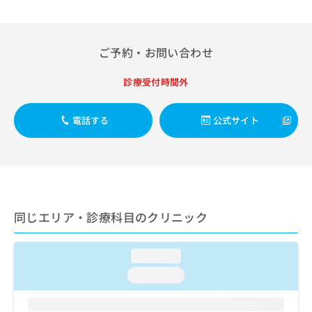
出
稿
クリ
資
稿
ニッ
の
料
クナ
の
お
の
ビサ
お
問
ご
ご予約・お問い合わせ
イト
問
い
請
への
い
合
お問
求
診療受付時間外
合
合せ
わ
は
フォ
わ
せ
こ
ーム
せ
は
ち
電話する
公式サイト
とな
は
こ
ら
りま
こ
ち
す。
ち
ら
クリ
無
ら
ニッ
料
クの
資
情
予
料
報
約・
同じエリア・診療科目のクリニック
の
症状
拡
のご
ご
充
相談
請
の
など
loading...
求
お
はで
は
loading...
申
きま
こ
せん
し
ので
ち
込