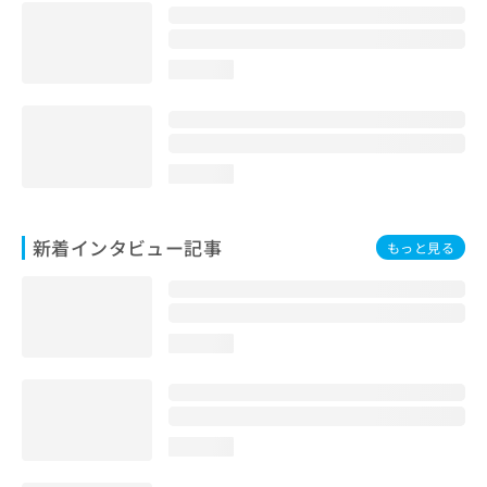
loading...
loading...
新着インタビュー記事
もっと見る
loading...
loading...