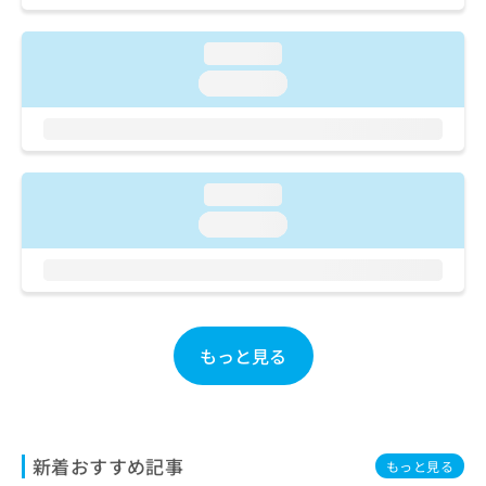
ご了
ら
み
承く
は
ださ
loading...
こ
無
い。
ち
料
loading...
ら
情
報
拡
掲
充
載
の
情
loading...
お
報
loading...
申
の
し
修
込
正
み
は
は
こ
こ
ち
もっと見る
ち
ら
ら
そ
の
他
新着おすすめ記事
もっと見る
の