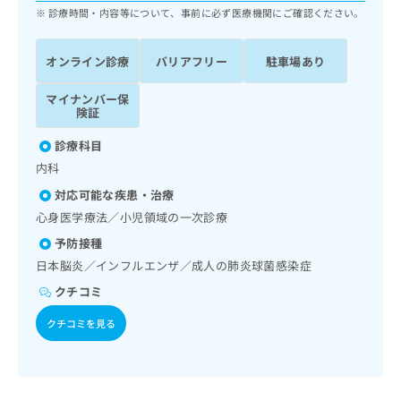
ッ
は
診療時間・内容等について、事前に必ず医療機関にご確認ください。
ク
こ
ナ
ち
オンライン診療
バリアフリー
駐車場あり
ビ
ら
に
関
マイナンバー保
広
険証
す
広
告
る
告
診療科目
代
お
出
理
内科
問
稿
店
い
の
対応可能な疾患・治療
合
の
お
心身医学療法／小児領域の一次診療
わ
方
問
せ
予防接種
い
は
は
合
日本脳炎／インフルエンザ／成人の肺炎球菌感染症
こ
こ
わ
ち
クチコミ
ち
せ
ら
ら
は
クチコミを見る
こ
こち
ち
広
らは
広
ら
告
マイ
告
出
ナビ