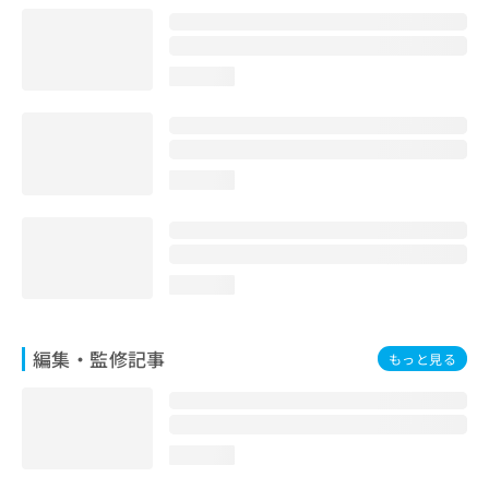
お
問
い
loading...
合
わ
せ
は
こ
loading...
ち
ら
loading...
編集・監修記事
もっと見る
loading...