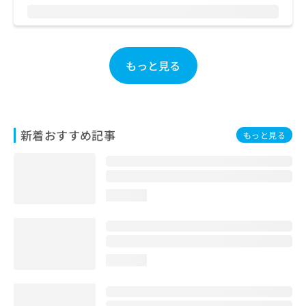
お
問
い
合
もっと見る
わ
せ
は
こ
ち
ら
新着おすすめ記事
もっと見る
loading...
loading...