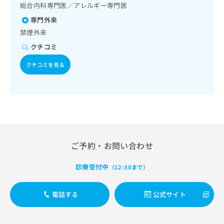
出
稿
クリ
総合内科専門医／アレルギー専門医
資
稿
ニッ
の
料
専門外来
クナ
の
お
の
ビサ
禁煙外来
お
問
ご
イト
問
い
請
への
クチコミ
い
合
お問
求
合
合せ
わ
クチコミを見る
は
フォ
わ
せ
こ
ーム
せ
は
ち
とな
は
こ
ら
りま
こ
ち
す。
ち
ら
クリ
無
ら
ニッ
料
クの
資
情
予
ご予約・お問い合わせ
料
報
約・
の
症状
拡
のご
診療受付中
ご
（12:30まで）
充
相談
請
の
など
求
お
はで
電話する
公式サイト
は
申
きま
こ
せん
し
ので
ち
込