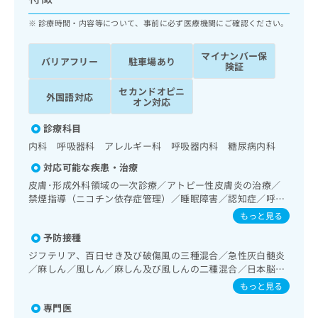
ッ
は
ク
診療時間・内容等について、事前に必ず医療機関にご確認ください。
こ
ナ
ち
ビ
ら
マイナンバー保
バリアフリー
駐車場あり
に
険証
関
広
セカンドオピニ
す
広
外国語対応
告
オン対応
る
告
代
お
出
診療科目
理
問
稿
内科 呼吸器科 アレルギー科 呼吸器内科 糖尿病内科
店
い
の
合
の
お
対応可能な疾患・治療
わ
方
問
皮膚･形成外科領域の一次診療／アトピー性皮膚炎の治療／
せ
い
は
禁煙指導（ニコチン依存症管理）／睡眠障害／認知症／呼吸
は
合
こ
器領域の一次診療／在宅持続陽圧呼吸療法（睡眠時無呼吸症
もっと見る
こ
わ
候群治療）／在宅酸素療法／消化器系領域の一次診療／肝･
ち
ち
せ
予防接種
胆道・膵臓領域の一次診療／循環器系領域の一次診療／腎･
ら
ら
は
泌尿器系領域の一次診療／内分泌･代謝･栄養領域の一次診療
ジフテリア、百日せき及び破傷風の三種混合／急性灰白髄炎
こ
／インスリン療法／アレルギーの減感作療法／小児呼吸器疾
／麻しん／風しん／麻しん及び風しんの二種混合／日本脳炎
こち
ち
患／小児アレルギー疾患／医療用麻薬によるがん疼痛治療／
広
／破傷風／結核／Hib感染症／小児の肺炎球菌感染症／ヒト
もっと見る
らは
漢方薬の処方／在宅における看取り
広
ら
告
パピローマウイルス感染症／水痘／インフルエンザ／成人の
マイ
告
専門医
肺炎球菌感染症／おたふくかぜ／B型肝炎
出
ナビ