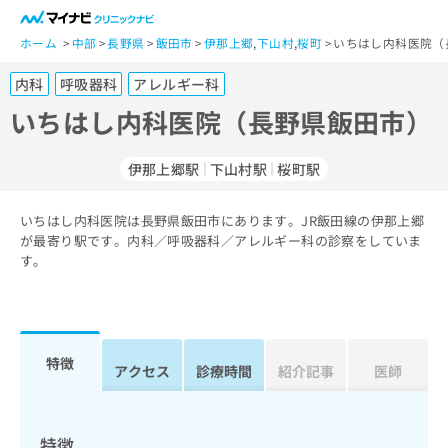
一
般
ホーム
中部
長野県
飯田市
伊那上郷
,
下山村
,
桜町
いちはし内科医院（
ユ
内科
呼吸器科
アレルギー科
ー
ザ
いちはし内科医院（長野県飯田市）
ー
の
伊那上郷駅
下山村駅
桜町駅
方
は
こ
いちはし内科医院は長野県飯田市にあります。JR飯田線の伊那上郷
が最寄り駅です。内科／呼吸器科／アレルギー科の診察をしていま
ち
す。
ら
医
マ
療
イ
関
ナ
特徴
アクセス
診療時間
紹介記事
医師
係
ビ
者
ク
の
リ
方
ニ
特徴