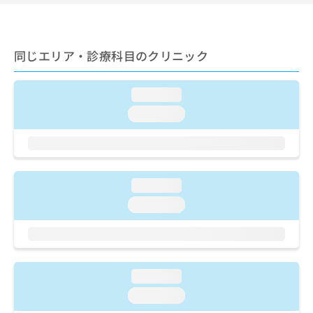
ご了
ら
み
承く
は
ださ
こ
無
い。
ち
料
同じエリア・診療科目のクリニック
ら
情
報
拡
loading...
掲
充
載
loading...
の
情
お
報
申
の
し
修
込
正
loading...
み
は
は
loading...
こ
こ
ち
ち
ら
ら
そ
loading...
の
他
loading...
の