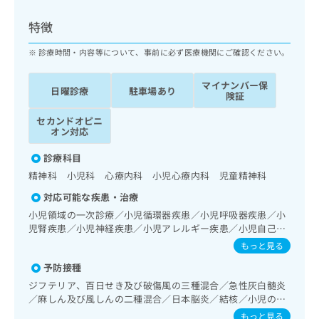
ッ
は
ク
こ
特徴
ナ
ち
ビ
診療時間・内容等について、事前に必ず医療機関にご確認ください。
ら
に
関
マイナンバー保
広
日曜診療
駐車場あり
す
広
険証
告
る
告
代
セカンドオピニ
お
出
オン対応
理
問
稿
店
い
の
診療科目
合
の
お
精神科 小児科 心療内科 小児心療内科 児童精神科
わ
方
問
せ
い
は
対応可能な疾患・治療
は
合
こ
小児領域の一次診療／小児循環器疾患／小児呼吸器疾患／小
こ
わ
ち
児腎疾患／小児神経疾患／小児アレルギー疾患／小児自己免
ち
せ
疫疾患／小児内分泌疾患／小児血液疾患／乳幼児の育児相談
ら
もっと見る
ら
は
／夜尿症の治療／小児食物アレルギー負荷検査
こ
予防接種
こち
ち
広
ジフテリア、百日せき及び破傷風の三種混合／急性灰白髄炎
らは
広
ら
告
／麻しん及び風しんの二種混合／日本脳炎／結核／小児の肺
マイ
告
出
炎球菌感染症／ヒトパピローマウイルス感染症／水痘／イン
ナビ
もっと見る