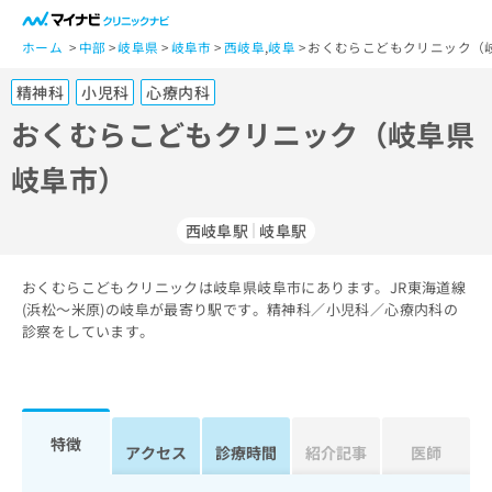
一
般
ホーム
中部
岐阜県
岐阜市
西岐阜
,
岐阜
おくむらこどもクリニック（
ユ
精神科
小児科
心療内科
ー
ザ
おくむらこどもクリニック（岐阜県
ー
岐阜市）
の
方
は
西岐阜駅
岐阜駅
こ
ち
おくむらこどもクリニックは岐阜県岐阜市にあります。JR東海道線
ら
(浜松～米原)の岐阜が最寄り駅です。精神科／小児科／心療内科の
診察をしています。
医
マ
療
イ
関
ナ
係
ビ
者
ク
特徴
アクセス
診療時間
紹介記事
医師
の
リ
方
ニ