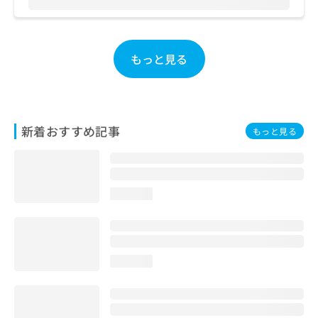
お
問
い
合
もっと見る
わ
せ
は
こ
ち
新着おすすめ記事
もっと見る
ら
loading...
loading...