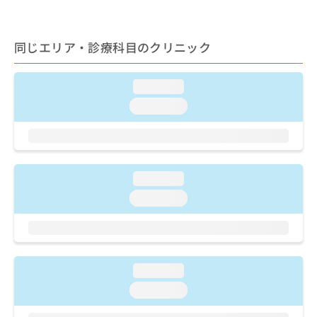
ご了
ら
み
承く
は
ださ
こ
無
い。
同じエリア・診療科目のクリニック
ち
料
ら
情
報
loading...
拡
掲
loading...
充
載
の
情
お
報
申
の
し
修
loading...
込
正
み
は
loading...
は
こ
こ
ち
ち
ら
ら
そ
loading...
の
loading...
他
の