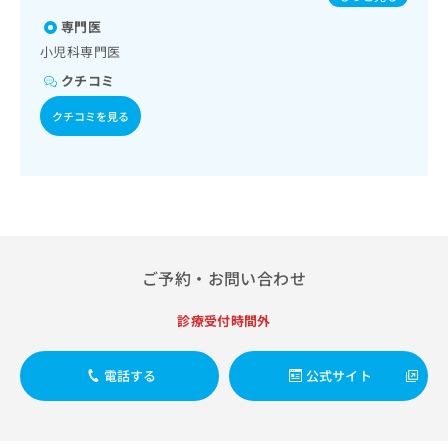
出
稿
クリ
フルエンザ／おたふくかぜ／B型肝炎／ロタウイルス感染症
資
稿
ニッ
専門医
の
料
クナ
の
お
の
小児科専門医
ビサ
お
問
ご
イト
クチコミ
問
い
請
への
い
合
お問
求
クチコミを見る
合
合せ
わ
は
フォ
わ
せ
こ
ーム
せ
は
ち
とな
は
こ
ら
りま
こ
ち
す。
ち
ら
クリ
無
ら
ニッ
料
クの
資
ご予約・お問い合わせ
情
予
料
報
約・
の
症状
拡
診療受付時間外
のご
ご
充
相談
請
の
など
求
電話する
公式サイト
お
はで
は
申
きま
こ
せん
し
ので
ち
込