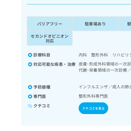
係
ク
者
リ
の
ニ
ッ
方
バリアフリー
駐車場あり
ク
は
ナ
セカンドオピニオン
こ
ビ
対応
ち
に
関
ら
診療科目
内科 整形外科 リハビリ
す
る
皮膚･形成外科領域の一次
対応可能な疾患・治療
お
代謝･栄養領域の一次診療
広
広
問
疾患等リハビリテーション
告
告
い
の処方／鍼灸治療
出
代
合
インフルエンザ／成人の肺
予防接種
稿
わ
理
整形外科専門医
専門医
の
せ
店
お
は
クチコミ
の
クチコミを見る
問
こ
い
方
ち
合
ら
は
わ
こ