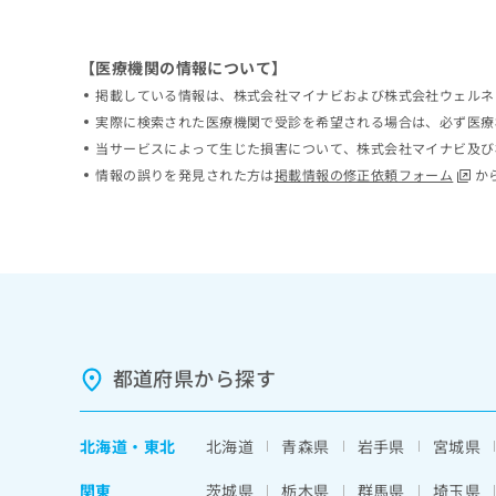
ち
み
ら
は
こ
【医療機関の情報について】
ち
掲載している情報は、株式会社マイナビおよび株式会社ウェルネ
そ
ら
実際に検索された医療機関で受診を希望される場合は、必ず医療
の
他
当サービスによって生じた損害について、株式会社マイナビ及び
の
情報の誤りを発見された方は
掲載情報の修正依頼フォーム
か
お
問
い
合
わ
せ
は
こ
ち
都道府県から探す
ら
北海道
・
東北
北海道
青森県
岩手県
宮城県
関東
茨城県
栃木県
群馬県
埼玉県