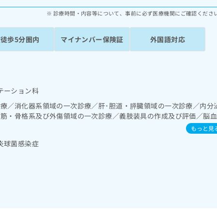
診療時間・内容等について、事前に必ず医療機関にご確認くださ
駅徒歩5分圏内
マイナンバー保険証
外国語対応
テーション科
診療／消化器系領域の一次診療／肝･胆道・膵臓領域の一次診療／内分
／筋・骨格系及び外傷領域の一次診療／義肢装具の作成及び評価／脳
／運動器リハビリテーション／廃用症候群リハビリテーション／漢方
もっと見
炎球菌感染症