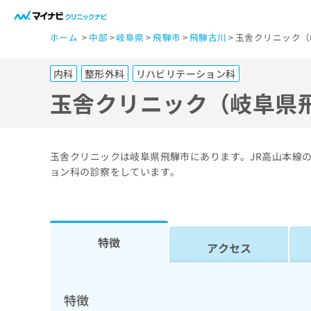
一
ホーム
中部
岐阜県
飛騨市
飛騨古川
玉舎クリニック（
般
ユ
内科
整形外科
リハビリテーション科
ー
ザ
玉舎クリニック（岐阜県
ー
の
方
玉舎クリニックは岐阜県飛騨市にあります。JR高山本線
は
ョン科の診察をしています。
こ
ち
ら
特徴
アクセス
医
マ
療
イ
ナ
関
特徴
ビ