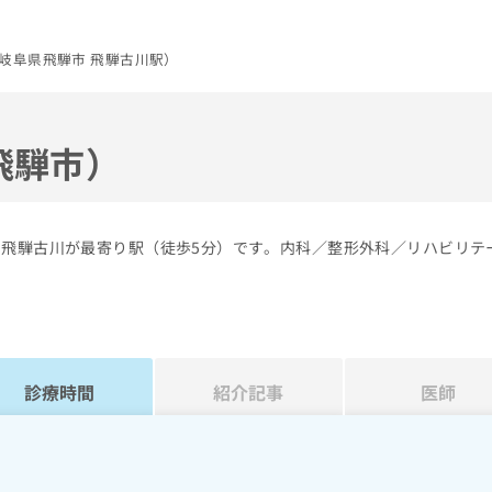
岐阜県飛騨市 飛騨古川駅）
飛騨市）
の飛騨古川が最寄り駅（徒歩5分）です。内科／整形外科／リハビリテ
診療時間
紹介記事
医師