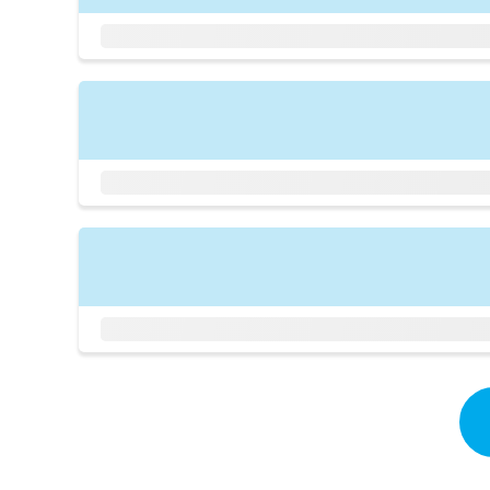
拡
資
きま
充
料
せん
の
ので
の
ご了
お
ご
承く
申
請
ださ
し
求
い。
込
は
み
こ
は
ち
こ
ら
ち
ら
無
料
掲
情
載
報
情
拡
報
充
の
の
修
お
正
申
は
し
こ
込