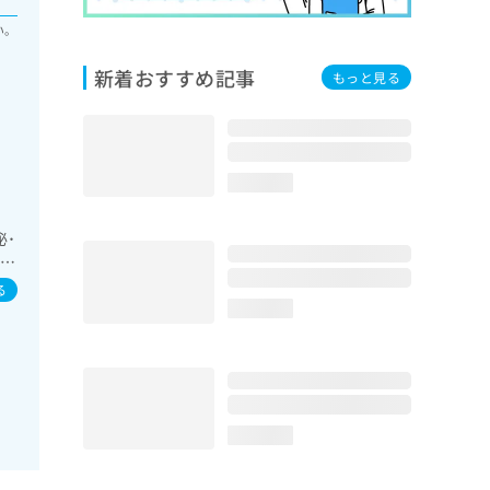
い。
新着おすすめ記事
もっと見る
loading...
泌･
血管
薬
る
loading...
loading...