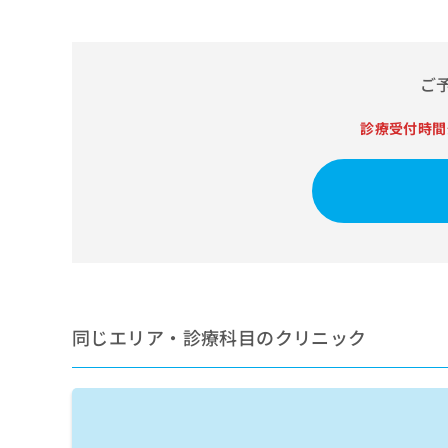
せ
こち
ち
らは
は
マイ
こ
ら
ナビ
ち
クリ
ご
ら
ニッ
クナ
広
ビサ
診療受付時間
広
資
イト
告
告
への
料
出
出
お問
の
稿
合せ
稿
ご
の
フォ
の
請
お
ーム
お
求
問
とな
問
りま
は
い
い
す。
こ
合
合
クリ
ち
わ
ニッ
わ
ら
せ
クの
せ
同じエリア・診療科目のクリニック
は
予
は
約・
こ
こ
無
症状
ち
ち
のご
料
ら
相談
ら
情
など
報
はで