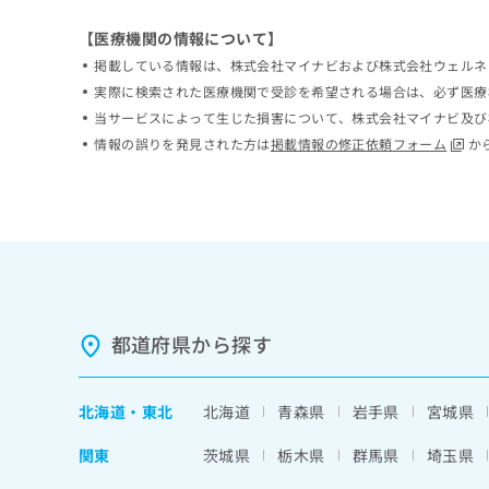
ち
み
【医療機関の情報について】
ら
は
こ
掲載している情報は、株式会社マイナビおよび株式会社ウェルネ
ち
実際に検索された医療機関で受診を希望される場合は、必ず医療
そ
ら
当サービスによって生じた損害について、株式会社マイナビ及び
の
他
情報の誤りを発見された方は
掲載情報の修正依頼フォーム
か
の
お
問
い
合
わ
せ
は
都道府県から探す
こ
ち
ら
北海道
・
東北
北海道
青森県
岩手県
宮城県
関東
茨城県
栃木県
群馬県
埼玉県