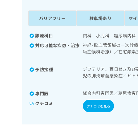
係
ク
者
リ
の
ニ
バリアフリー
駐車場あり
マイ
ッ
方
ク
は
ナ
診療科目
内科 小児科 糖尿病内科
こ
ビ
神経･脳血管領域の一次診
対応可能な疾患・治療
ち
に
吸症候群治療）／在宅酸素
関
ら
領域の一次診療／循環器系
す
内分泌･代謝･栄養領域の
る
ジフテリア、百日せき及び
予防接種
法、運動療法、自己血糖測
お
広
児の肺炎球菌感染症／ヒト
系領域の一次診療／小児領
広
問
染症／おたふくかぜ／B型
告
師による読影）／漢方薬の
告
い
出
代
合
総合内科専門医／糖尿病専
専門医
稿
わ
理
の
せ
クチコミ
店
クチコミを見る
お
は
の
問
こ
い
方
ち
合
ら
は
わ
こ