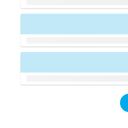
拡
資
きま
充
料
せん
の
ので
の
ご了
お
ご
承く
申
請
ださ
し
求
い。
込
は
み
こ
は
ち
こ
ら
ち
ら
無
料
掲
情
載
報
情
拡
報
充
の
の
修
お
正
申
は
し
こ
込