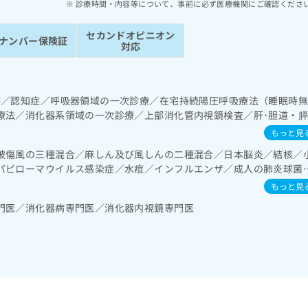
診療時間・内容等について、事前に必ず医療機関にご確認くださ
セカンドオピニオン
ナンバー保険証
対応
療／認知症／呼吸器領域の一次診療／在宅持続陽圧呼吸療法（睡眠時
療法／消化器系領域の一次診療／上部消化管内視鏡検査／肝･胆道・
領域の一次診療／ホルター型心電図検査／腎･泌尿器系領域の一次診
もっと見
一次診療／内分泌機能検査／インスリン療法／糖尿病患者教育（食事療
破傷風の三種混合／麻しん及び風しんの二種混合／日本脳炎／結核／
定）／糖尿病による合併症に対する継続的な管理及び指導／血液・免
パピローマウイルス感染症／水痘／インフルエンザ／成人の肺炎球菌
域の一次診療／小児糖尿病／画像診断管理（専ら画像診断を担当する
肝炎／ロタウイルス感染症
処方
もっと見
門医／消化器病専門医／消化器内視鏡専門医