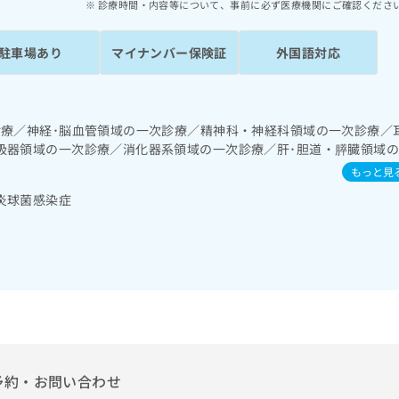
診療時間・内容等について、事前に必ず医療機関にご確認くださ
駐車場あり
マイナンバー保険証
外国語対応
診療／神経･脳血管領域の一次診療／精神科・神経科領域の一次診療／
吸器領域の一次診療／消化器系領域の一次診療／肝･胆道・膵臓領域
次診療／腎･泌尿器系領域の一次診療／内分泌･代謝･栄養領域の一次
もっと見
免疫系領域の一次診療／筋・骨格系及び外傷領域の一次診療／小児領
炎球菌感染症
予約・お問い合わせ