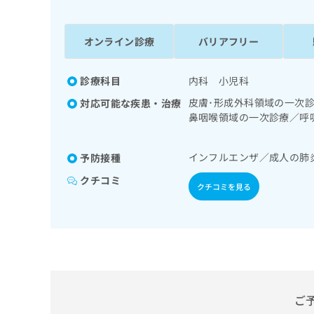
係
ク
者
リ
の
ニ
オンライン診療
バリアフリー
ッ
方
ク
は
ナ
診療科目
内科 小児科
こ
ビ
皮膚･形成外科領域の一次
対応可能な疾患・治療
ち
に
鼻咽喉領域の一次診療／呼
関
ら
次診療／循環器系領域の一
す
／インスリン療法／血液・
る
インフルエンザ／成人の肺
予防接種
の一次診療
お
広
広
問
クチコミ
クチコミを見る
告
告
い
出
代
合
稿
わ
理
の
せ
店
お
は
の
問
こ
い
方
ち
合
ら
は
ご
わ
こ