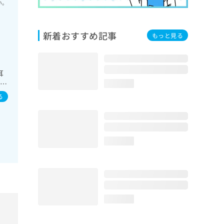
い。
新着おすすめ記事
もっと見る
耳
の一
loading...
診療
る
域
loading...
loading...