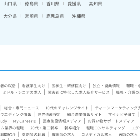
山口県
徳島県
香川県
愛媛県
高知県
大分県
宮崎県
鹿児島県
沖縄県
験者の就活
看護学生向け
医学生・研修医向け
独立・開業情報
転職・
ミドル・シニアの求人
障害者に特化した求人紹介サービス
福祉・介護の
総合・専門ニュース
10代のチャレンジサイト
ティーンマーケティング
ウエディング情報
世界遺産検定
総合農業情報サイト
マイナビ子育て
tudy
My CareerID
医療施設情報メディア
お買い物サポートメディア
ーム業界の転職
20代・第二新卒
新卒紹介
転職コンサルティング
エグ
顧問紹介
薬剤師の転職
看護師の求人
コメディカル求人
医師の求人