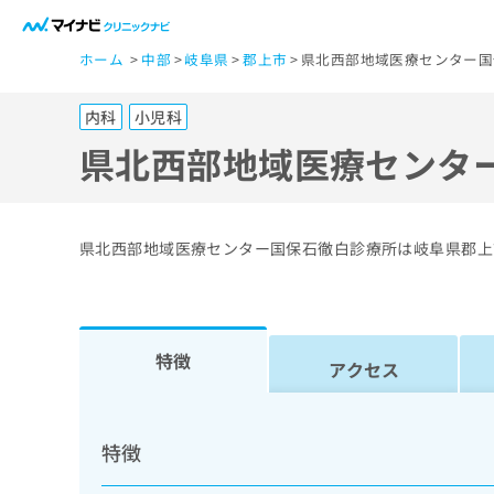
一
ホーム
中部
岐阜県
郡上市
県北西部地域医療センター国
般
ユ
内科
小児科
ー
ザ
県北西部地域医療センタ
ー
の
方
県北西部地域医療センター国保石徹白診療所は岐阜県郡上
は
こ
ち
ら
特徴
アクセス
医
マ
療
イ
特徴
ナ
関
ビ