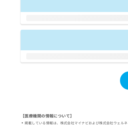
拡
資
きま
充
料
せん
の
ので
の
ご了
お
ご
承く
申
請
ださ
し
求
い。
込
は
み
こ
は
ち
こ
ら
ち
ら
無
料
掲
情
載
報
情
拡
報
充
の
の
修
お
正
【医療機関の情報について】
申
は
し
掲載している情報は、株式会社マイナビおよび株式会社ウェルネ
こ
込