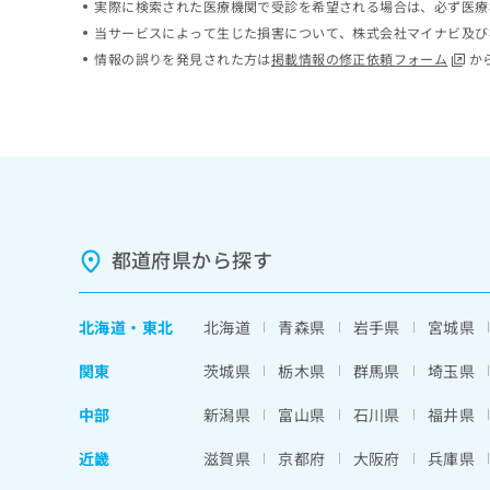
実際に検索された医療機関で受診を希望される場合は、必ず医療
ち
み
当サービスによって生じた損害について、株式会社マイナビ及び
ら
は
情報の誤りを発見された方は
掲載情報の修正依頼フォーム
か
こ
ち
そ
ら
の
他
の
お
問
い
合
都道府県から探す
わ
せ
は
北海道
・
東北
北海道
青森県
岩手県
宮城県
こ
ち
関東
茨城県
栃木県
群馬県
埼玉県
ら
中部
新潟県
富山県
石川県
福井県
近畿
滋賀県
京都府
大阪府
兵庫県