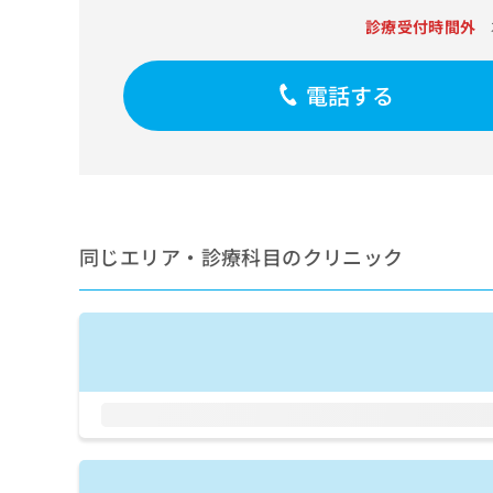
せ
こち
ち
らは
診療受付時間外
は
マイ
こ
ら
ナビ
ち
クリ
電話する
ら
ニッ
クナ
広
ビサ
広
資
イト
告
告
への
料
出
出
お問
の
稿
合せ
稿
ご
の
フォ
の
請
お
ーム
同じエリア・診療科目のクリニック
お
求
問
とな
問
りま
は
い
い
す。
こ
合
合
クリ
ち
わ
ニッ
わ
ら
せ
クの
せ
は
予
は
約・
こ
こ
無
症状
ち
ち
のご
料
ら
相談
ら
情
など
報
はで