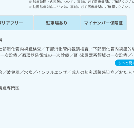
診療時間・内容等について、事前に必ず医療機関にご確認くださ
訪問診療対応エリアは、事前に必ず医療機関にご確認ください。
バリアフリー
駐車場あり
マイナンバー保険証
科
上部消化管内視鏡検査／下部消化管内視鏡検査／下部消化管内視鏡的
の一次診療／循環器系領域の一次診療／腎･泌尿器系領域の一次診療／
次診療／血液・免疫系領域の一次診療
もっと見
合／破傷風／水痘／インフルエンザ／成人の肺炎球菌感染症／おたふ
視鏡専門医