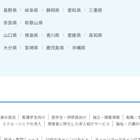
長野県
岐阜県
静岡県
愛知県
三重県
奈良県
和歌山県
山口県
徳島県
香川県
愛媛県
高知県
大分県
宮崎県
鹿児島県
沖縄県
験者の就活
看護学生向け
医学生・研修医向け
独立・開業情報
転職・
ミドル・シニアの求人
障害者に特化した求人紹介サービス
福祉・介護の
総合・専門ニュース
10代のチャレンジサイト
ティーンマーケティング