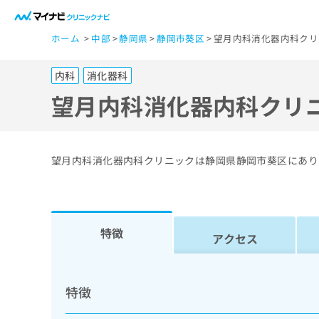
一
ホーム
中部
静岡県
静岡市葵区
望月内科消化器内科クリ
般
ユ
内科
消化器科
ー
ザ
望月内科消化器内科クリ
ー
の
方
望月内科消化器内科クリニックは静岡県静岡市葵区にあり
は
こ
ち
ら
特徴
アクセス
医
マ
療
イ
特徴
ナ
関
ビ