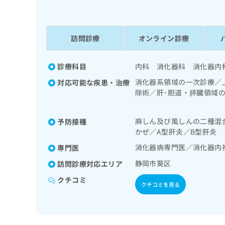
係
ク
者
リ
の
ニ
ッ
訪問診療
オンライン診療
方
ク
は
ナ
こ
診療科目
内科 消化器科 消化器内
ビ
ち
に
消化器系領域の一次診療／
対応可能な疾患・治療
関
ら
除術／肝･胆道・膵臓領域
す
分泌･代謝･栄養領域の一
る
お
麻しん及び風しんの二種混
予防接種
広
広
問
かぜ／A型肝炎／B型肝炎
告
告
い
出
消化器病専門医／消化器内
専門医
代
合
稿
わ
理
静岡市葵区
訪問診療対応エリア
の
せ
店
お
は
クチコミ
クチコミを見る
の
問
こ
い
方
ち
合
ら
は
わ
こ