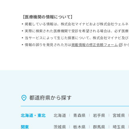
ち
み
ら
は
【医療機関の情報について】
こ
ち
掲載している情報は、株式会社マイナビおよび株式会社ウェルネ
そ
ら
実際に検索された医療機関で受診を希望される場合は、必ず医療
の
当サービスによって生じた損害について、株式会社マイナビ及び
他
の
情報の誤りを発見された方は
掲載情報の修正依頼フォーム
か
お
問
い
合
わ
せ
は
こ
ち
都道府県から探す
ら
北海道
・
東北
北海道
青森県
岩手県
宮城県
関東
茨城県
栃木県
群馬県
埼玉県