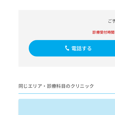
せ
こち
ち
らは
は
マイ
こ
ら
ナビ
ち
クリ
ご
ら
ニッ
クナ
広
ビサ
診療受付時間
広
資
イト
告
告
への
料
出
出
お問
の
稿
電話する
合せ
稿
ご
の
フォ
の
請
お
ーム
お
求
問
とな
問
りま
は
い
い
す。
こ
合
合
クリ
ち
わ
ニッ
わ
ら
せ
クの
同じエリア・診療科目のクリニック
せ
は
予
は
約・
こ
こ
無
症状
ち
ち
のご
料
ら
相談
ら
情
など
報
はで