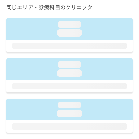
ご了
ら
み
同じエリア・診療科目のクリニック
承く
は
ださ
こ
無
い。
ち
料
loading...
ら
情
loading...
報
拡
掲
充
載
の
情
お
報
loading...
申
の
し
修
loading...
込
正
み
は
は
こ
こ
ち
ち
ら
loading...
ら
loading...
そ
の
他
の