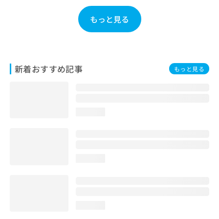
お
問
もっと見る
い
合
わ
せ
は
新着おすすめ記事
もっと見る
こ
ち
ら
loading...
loading...
loading...