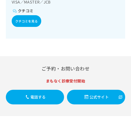
出
VISA／MASTER／JCB
稿
クリ
資
稿
ニッ
の
料
クチコミ
クナ
の
お
の
ビサ
お
問
ご
クチコミを見る
イト
問
い
請
への
い
合
お問
求
合
合せ
わ
は
フォ
わ
せ
こ
ーム
せ
は
ち
とな
は
こ
ら
りま
こ
ち
す。
ち
ら
クリ
ご予約・お問い合わせ
無
ら
ニッ
料
クの
資
まもなく診療受付開始
情
予
料
報
約・
の
症状
拡
のご
電話する
公式サイト
ご
充
相談
請
の
など
求
お
はで
は
申
きま
こ
せん
し
ので
ち
込