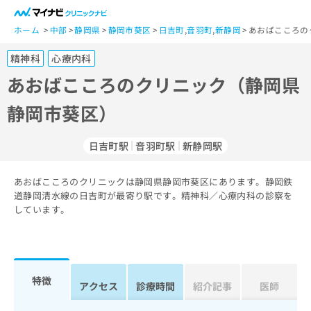
一
般
ホーム
中部
静岡県
静岡市葵区
日吉町
,
音羽町
,
新静岡
あおばこころの
ユ
精神科
心療内科
ー
ザ
あおばこころのクリニック（静岡県
ー
静岡市葵区）
の
方
は
日吉町駅
音羽町駅
新静岡駅
こ
ち
あおばこころのクリニックは静岡県静岡市葵区にあります。静岡鉄
ら
道静岡清水線の日吉町が最寄り駅です。精神科／心療内科の診察を
しています。
医
マ
療
イ
関
ナ
係
ビ
者
ク
特徴
アクセス
診療時間
紹介記事
医師
の
リ
方
ニ