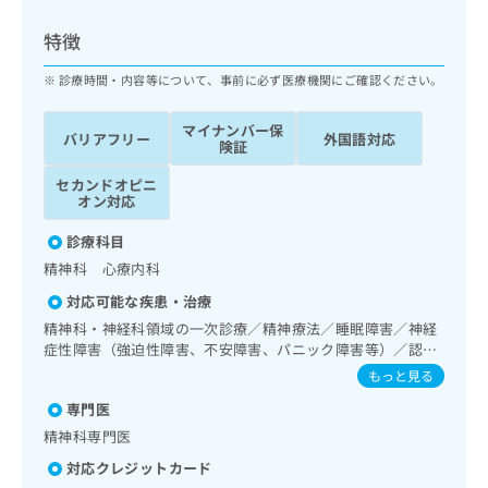
ッ
は
ク
こ
特徴
ナ
ち
ビ
診療時間・内容等について、事前に必ず医療機関にご確認ください。
ら
に
関
マイナンバー保
広
バリアフリー
外国語対応
す
広
険証
告
る
告
代
セカンドオピニ
お
出
オン対応
理
問
稿
店
い
の
診療科目
合
の
お
精神科 心療内科
わ
方
問
せ
い
は
対応可能な疾患・治療
は
合
こ
精神科・神経科領域の一次診療／精神療法／睡眠障害／神経
こ
わ
ち
症性障害（強迫性障害、不安障害、パニック障害等）／認知
ち
せ
症／発達障害（自閉症、学習障害等）／漢方薬の処方
ら
もっと見る
ら
は
こ
専門医
こち
ち
広
精神科専門医
らは
広
ら
告
マイ
対応クレジットカード
告
出
ナビ