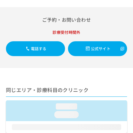
ルギー疾患／漢方薬の処方／在宅における看取り
出
稿
クリ
資
稿
ニッ
の
料
クナ
の
お
の
ビサ
ご予約・お問い合わせ
お
問
ご
イト
問
い
請
への
い
合
診療受付時間外
お問
求
合
合せ
わ
は
フォ
わ
せ
こ
ーム
電話する
公式サイト
せ
は
ち
とな
は
こ
ら
りま
こ
ち
す。
ち
ら
クリ
無
ら
ニッ
料
クの
資
情
予
料
報
約・
同じエリア・診療科目のクリニック
の
症状
拡
のご
ご
充
相談
請
の
loading...
など
求
お
はで
loading...
は
申
きま
こ
せん
し
ので
ち
込