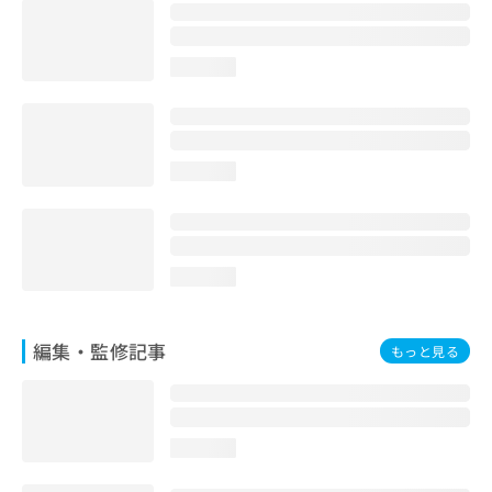
お
問
い
loading...
合
わ
せ
は
こ
loading...
ち
ら
loading...
編集・監修記事
もっと見る
loading...