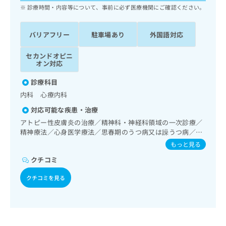
ッ
は
診療時間・内容等について、事前に必ず医療機関にご確認ください。
ク
こ
ナ
ち
バリアフリー
駐車場あり
外国語対応
ビ
ら
に
関
セカンドオピニ
広
オン対応
す
広
告
る
告
診療科目
代
お
出
理
内科 心療内科
問
稿
店
い
の
対応可能な疾患・治療
合
の
お
アトピー性皮膚炎の治療／精神科・神経科領域の一次診療／
わ
方
問
精神療法／心身医学療法／思春期のうつ病又は躁うつ病／睡
せ
い
は
眠障害／摂食障害（拒食症･過食症）／神経症性障害（強迫
もっと見る
は
合
こ
性障害、不安障害、パニック障害等）／認知症／心的外傷後
こ
わ
クチコミ
ストレス障害（PTSD）／発達障害（自閉症、学習障害等）
ち
ち
せ
／呼吸器領域の一次診療／在宅酸素療法／消化器系領域の一
ら
ら
クチコミを見る
は
次診療／肝･胆道・膵臓領域の一次診療／循環器系領域の一
こ
次診療／腎･泌尿器系領域の一次診療／婦人科領域の一次診
こち
ち
療／乳腺領域の一次診療／内分泌･代謝･栄養領域の一次診療
広
らは
広
ら
／血液・免疫系領域の一次診療／筋・骨格系及び外傷領域の
告
マイ
一次診療／小児領域の一次診療／小児呼吸器疾患／小児アレ
告
出
ナビ