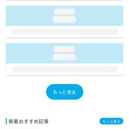
ご了
ら
み
承く
は
ださ
loading...
こ
無
い。
loading...
ち
料
ら
情
報
拡
掲
充
載
loading...
の
情
お
報
loading...
申
の
し
修
込
正
み
は
は
こ
こ
ち
もっと見る
ち
ら
ら
そ
の
新着おすすめ記事
他
もっと見る
の