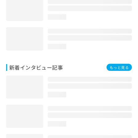
loading...
loading...
新着インタビュー記事
もっと見る
loading...
loading...