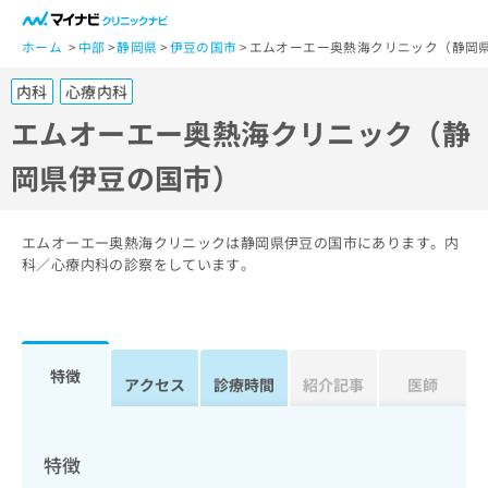
一
般
ホーム
中部
静岡県
伊豆の国市
エムオーエー奥熱海クリニック（静岡
ユ
内科
心療内科
ー
ザ
エムオーエー奥熱海クリニック（静
ー
岡県伊豆の国市）
の
方
は
こ
エムオーエー奥熱海クリニックは静岡県伊豆の国市にあります。内
ち
科／心療内科の診察をしています。
ら
医
マ
療
イ
特徴
関
アクセス
診療時間
紹介記事
医師
ナ
係
ビ
者
ク
の
リ
特徴
方
ニ