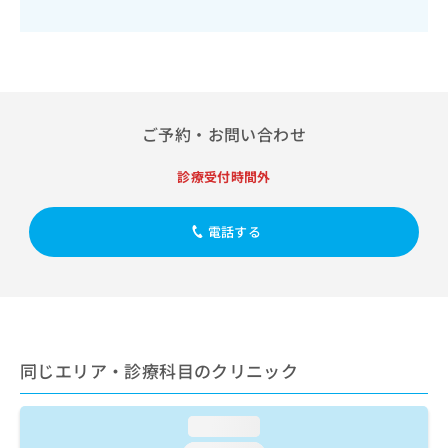
出
稿
クリ
資
稿
ニッ
の
料
クナ
の
お
の
ビサ
お
問
ご
イト
問
い
請
への
い
合
お問
求
合
合せ
わ
は
ご予約・お問い合わせ
フォ
わ
せ
こ
ーム
せ
は
ち
診療受付時間外
とな
は
こ
ら
りま
こ
ち
す。
ち
ら
クリ
電話する
無
ら
ニッ
料
クの
資
情
予
料
報
約・
の
症状
拡
のご
ご
充
相談
請
の
など
同じエリア・診療科目のクリニック
求
お
はで
は
申
きま
こ
せん
し
loading...
ので
ち
込