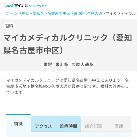
一
般
ホーム
中部
愛知県
名古屋市中区
栄
,
栄町
,
久屋大通
マイカメディカル
ユ
眼科
ー
ザ
マイカメディカルクリニック（愛知
ー
県名古屋市中区）
の
方
は
栄駅
栄町駅
久屋大通駅
こ
ち
マイカメディカルクリニックは愛知県名古屋市中区にあります。名
ら
古屋市営地下鉄名城線の久屋大通が最寄り駅です。眼科の診察をし
ています。
医
マ
療
イ
関
ナ
係
ビ
者
ク
特徴
アクセス
診療時間
紹介記事
医師
の
リ
方
ニ