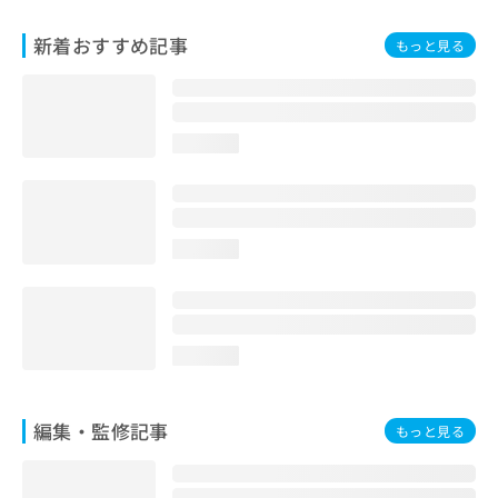
お
問
新着おすすめ記事
もっと見る
い
合
わ
せ
loading...
は
こ
ち
ら
loading...
loading...
編集・監修記事
もっと見る