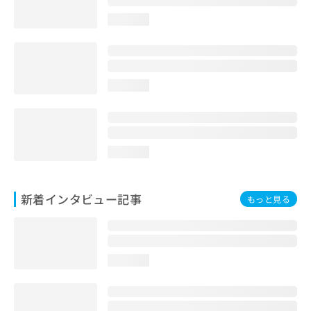
loading...
loading...
loading...
新着インタビュー記事
もっと見る
loading...