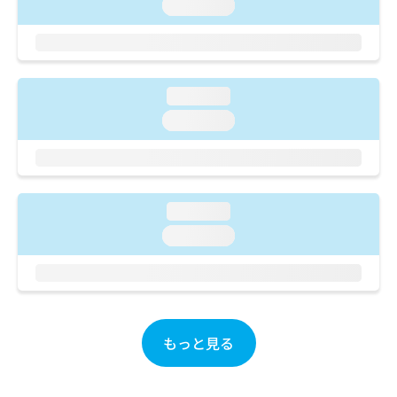
ご了
loading...
ら
み
承く
は
ださ
こ
無
い。
ち
料
ら
情
loading...
報
拡
掲
loading...
充
載
の
情
お
報
申
の
し
修
loading...
込
正
loading...
み
は
は
こ
こ
ち
ち
ら
ら
そ
もっと見る
の
他
の