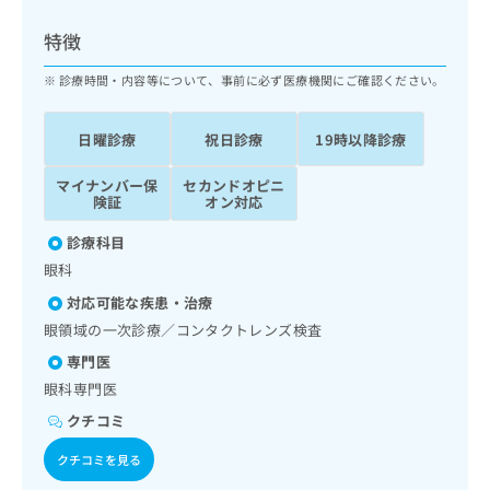
ッ
は
ク
こ
特徴
ナ
ち
ビ
診療時間・内容等について、事前に必ず医療機関にご確認ください。
ら
に
関
広
日曜診療
祝日診療
19時以降診療
す
広
告
る
告
代
マイナンバー保
セカンドオピニ
お
出
険証
オン対応
理
問
稿
店
い
の
診療科目
合
の
お
眼科
わ
方
問
せ
い
は
対応可能な疾患・治療
は
合
こ
眼領域の一次診療／コンタクトレンズ検査
こ
わ
ち
ち
専門医
せ
ら
ら
は
眼科専門医
こ
クチコミ
こち
ち
広
らは
広
ら
告
クチコミを見る
マイ
告
出
ナビ