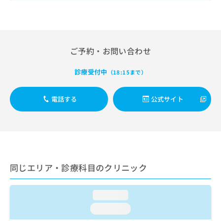
出
稿
クリ
資
稿
ニッ
の
料
クナ
の
お
の
ビサ
お
問
ご
イト
問
い
請
への
ご予約・お問い合わせ
い
合
お問
求
合
合せ
わ
は
フォ
わ
診療受付中
（18:15まで）
せ
こ
ーム
せ
は
ち
とな
は
こ
ら
りま
電話する
公式サイト
こ
ち
す。
ち
ら
クリ
無
ら
ニッ
料
クの
資
情
予
料
報
約・
の
症状
拡
のご
ご
同じエリア・診療科目のクリニック
充
相談
請
の
など
求
お
はで
は
loading...
申
きま
こ
せん
し
loading...
ので
ち
込