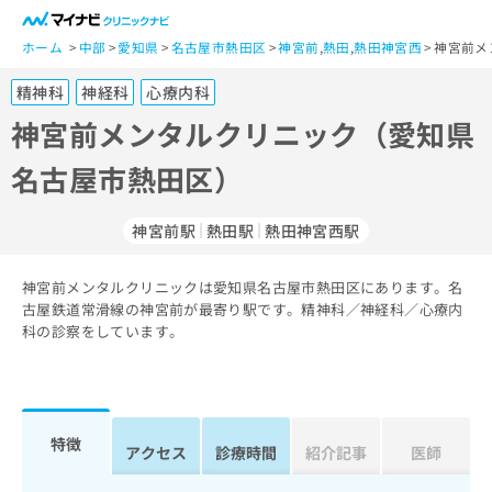
一
般
ホーム
中部
愛知県
名古屋市熱田区
神宮前
,
熱田
,
熱田神宮西
神宮前メ
ユ
精神科
神経科
心療内科
ー
ザ
神宮前メンタルクリニック（愛知県
ー
名古屋市熱田区）
の
方
は
神宮前駅
熱田駅
熱田神宮西駅
こ
ち
神宮前メンタルクリニックは愛知県名古屋市熱田区にあります。名
ら
古屋鉄道常滑線の神宮前が最寄り駅です。精神科／神経科／心療内
科の診察をしています。
医
マ
療
イ
関
ナ
係
ビ
者
ク
特徴
アクセス
診療時間
紹介記事
医師
の
リ
方
ニ