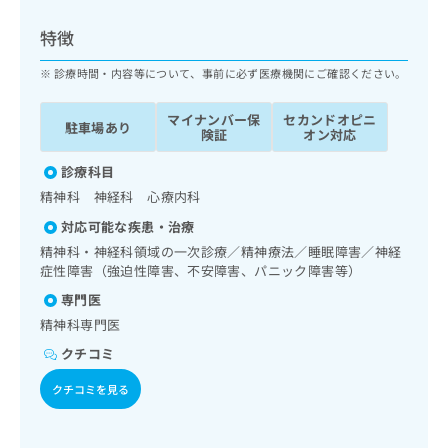
ッ
は
ク
こ
特徴
ナ
ち
ビ
診療時間・内容等について、事前に必ず医療機関にご確認ください。
ら
に
関
マイナンバー保
セカンドオピニ
広
駐車場あり
す
広
険証
オン対応
告
る
告
代
お
診療科目
出
理
問
稿
精神科 神経科 心療内科
店
い
の
対応可能な疾患・治療
合
の
お
わ
精神科・神経科領域の一次診療／精神療法／睡眠障害／神経
方
問
せ
症性障害（強迫性障害、不安障害、パニック障害等）
い
は
は
合
こ
専門医
こ
わ
ち
精神科専門医
ち
せ
ら
ら
は
クチコミ
こ
こち
クチコミを見る
ち
広
らは
広
ら
告
マイ
告
出
ナビ