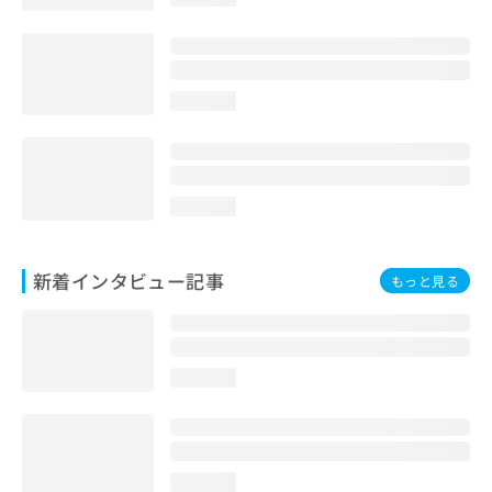
loading...
loading...
新着インタビュー記事
もっと見る
loading...
loading...