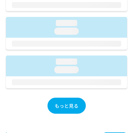
ご了
ら
み
承く
は
ださ
こ
無
い。
ち
料
loading...
ら
情
loading...
報
拡
掲
充
載
の
情
お
報
loading...
申
の
し
loading...
修
込
正
み
は
は
こ
こ
ち
ち
ら
ら
もっと見る
そ
の
他
の