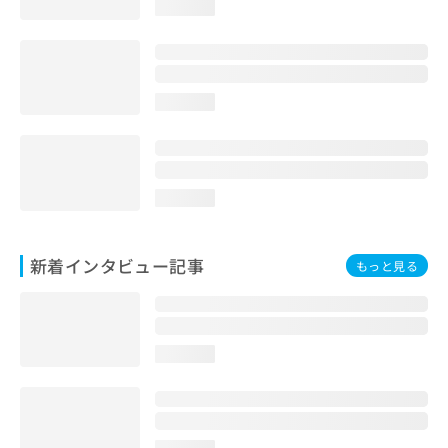
loading...
loading...
loading...
新着インタビュー記事
もっと見る
loading...