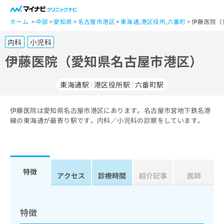
一
般
ホーム
中部
愛知県
名古屋市港区
東海通
,
港区役所
,
六番町
伊藤医院（
ユ
内科
小児科
ー
ザ
伊藤医院（愛知県名古屋市港区）
ー
の
東海通駅
港区役所駅
六番町駅
方
は
こ
伊藤医院は愛知県名古屋市港区にあります。名古屋市営地下鉄名港
線の東海通が最寄り駅です。内科／小児科の診察をしています。
ち
ら
医
マ
療
イ
特徴
アクセス
診療時間
紹介記事
医師
関
ナ
係
ビ
者
ク
の
リ
特徴
方
ニ