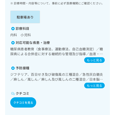
ッ
は
診療時間・内容等について、事前に必ず医療機関にご確認ください。
ク
こ
ナ
ち
駐車場あり
ビ
ら
に
関
診療科目
広
す
広
内科 小児科
告
る
告
代
対応可能な疾患・治療
お
出
理
問
糖尿病患者教育（食事療法、運動療法、自己血糖測定）／糖
稿
店
尿病による合併症に対する継続的な管理及び指導／血液・免
い
の
疫系領域の一次診療／小児領域の一次診療／乳幼児の育児相
合
の
お
もっと見る
談／漢方薬の処方
わ
方
問
予防接種
せ
い
は
ジフテリア、百日せき及び破傷風の三種混合／急性灰白髄炎
は
合
こ
／麻しん／風しん／麻しん及び風しんの二種混合／日本脳炎
こ
わ
ち
／破傷風／結核／Hib感染症／小児の肺炎球菌感染症／水痘
ち
せ
もっと見る
ら
／インフルエンザ／成人の肺炎球菌感染症／おたふくかぜ／
ら
は
クチコミ
B型肝炎／ロタウイルス感染症
こ
こち
ち
広
クチコミを見る
らは
広
ら
告
マイ
告
出
ナビ