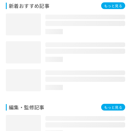
お
新着おすすめ記事
もっと見る
問
い
合
わ
loading...
せ
は
こ
ち
ら
loading...
loading...
編集・監修記事
もっと見る