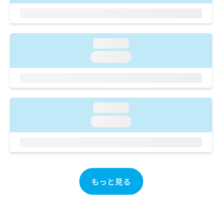
ご了
ら
み
承く
は
ださ
こ
無
い。
ち
料
loading...
ら
情
報
loading...
拡
掲
充
載
の
情
お
報
申
の
loading...
し
修
loading...
込
正
み
は
は
こ
こ
ち
ち
ら
ら
もっと見る
そ
の
他
の