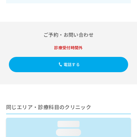
出
稿
クリ
資
稿
ニッ
の
料
クナ
の
お
の
ビサ
お
問
ご
イト
問
い
請
への
い
合
お問
ご予約・お問い合わせ
求
合
合せ
わ
は
フォ
わ
せ
こ
診療受付時間外
ーム
せ
は
ち
とな
は
こ
ら
りま
こ
ち
電話する
す。
ち
ら
クリ
無
ら
ニッ
料
クの
資
情
予
料
報
約・
の
症状
拡
のご
ご
充
同じエリア・診療科目のクリニック
相談
請
の
など
求
お
はで
は
申
きま
loading...
こ
せん
し
loading...
ので
ち
込