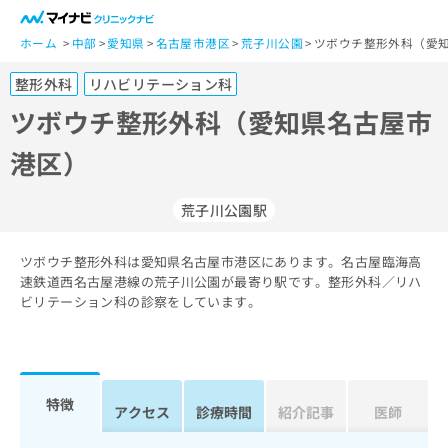
一
般
ホーム
中部
愛知県
名古屋市港区
荒子川公園
ツボウチ整形外科（愛知
ユ
整形外科
リハビリテーション科
ー
ザ
ツボウチ整形外科（愛知県名古屋市
ー
港区）
の
方
は
荒子川公園駅
こ
ち
ツボウチ整形外科は愛知県名古屋市港区にあります。名古屋臨海高
ら
速鉄道西名古屋港線の荒子川公園が最寄り駅です。整形外科／リハ
ビリテーション科の診察をしています。
医
マ
療
イ
関
ナ
係
ビ
者
ク
特徴
アクセス
診療時間
紹介記事
医師
の
リ
方
ニ