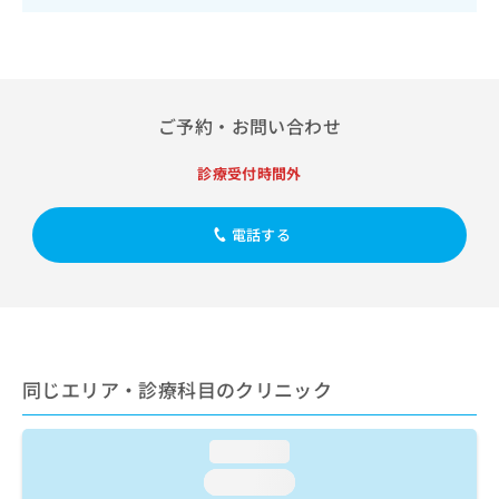
出
稿
クリ
資
稿
ニッ
の
料
クナ
の
お
の
ビサ
お
問
ご
イト
問
い
請
への
い
合
お問
ご予約・お問い合わせ
求
合
合せ
わ
は
フォ
わ
せ
こ
診療受付時間外
ーム
せ
は
ち
とな
は
こ
ら
りま
こ
ち
電話する
す。
ち
ら
クリ
無
ら
ニッ
料
クの
資
情
予
料
報
約・
の
症状
拡
のご
ご
充
同じエリア・診療科目のクリニック
相談
請
の
など
求
お
はで
は
申
きま
loading...
こ
せん
し
loading...
ので
ち
込