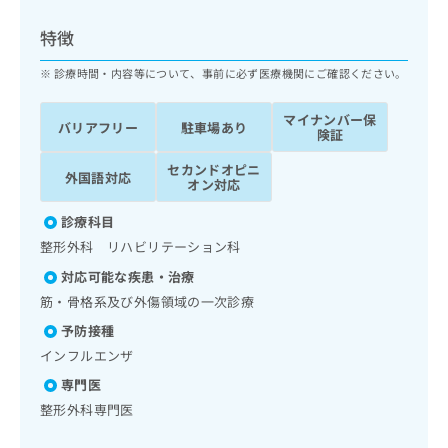
ッ
は
ク
こ
特徴
ナ
ち
ビ
診療時間・内容等について、事前に必ず医療機関にご確認ください。
ら
に
関
マイナンバー保
広
バリアフリー
駐車場あり
す
広
険証
告
る
告
代
セカンドオピニ
お
出
外国語対応
オン対応
理
問
稿
店
い
の
診療科目
合
の
お
整形外科 リハビリテーション科
わ
方
問
せ
い
は
対応可能な疾患・治療
は
合
こ
筋・骨格系及び外傷領域の一次診療
こ
わ
ち
ち
予防接種
せ
ら
ら
は
インフルエンザ
こ
専門医
こち
ち
広
らは
整形外科専門医
広
ら
告
マイ
告
出
ナビ