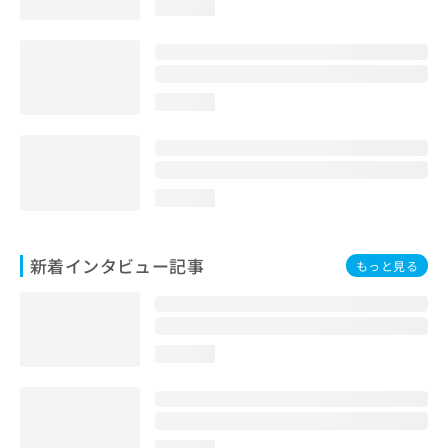
loading...
loading...
loading...
新着インタビュー記事
もっと見る
loading...