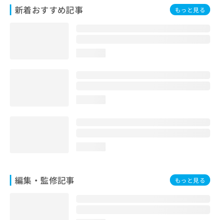
お
新着おすすめ記事
もっと見る
問
い
合
わ
loading...
せ
は
こ
ち
ら
loading...
loading...
編集・監修記事
もっと見る