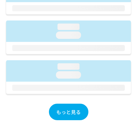
ご了
ら
み
承く
は
ださ
こ
無
い。
ち
料
loading...
ら
情
報
loading...
拡
掲
充
載
の
情
お
報
申
の
loading...
し
修
loading...
込
正
み
は
は
こ
こ
ち
ち
ら
ら
もっと見る
そ
の
他
の