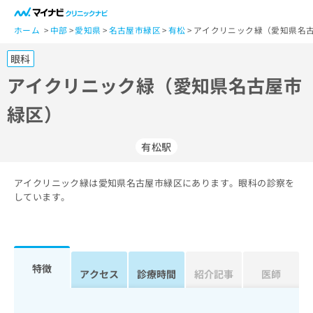
一
般
ホーム
中部
愛知県
名古屋市緑区
有松
アイクリニック緑（愛知県名
ユ
眼科
ー
ザ
アイクリニック緑（愛知県名古屋市
ー
緑区）
の
方
は
有松駅
こ
ち
アイクリニック緑は愛知県名古屋市緑区にあります。眼科の診察を
ら
しています。
医
マ
療
イ
関
ナ
係
ビ
特徴
アクセス
診療時間
紹介記事
医師
者
ク
の
リ
方
ニ