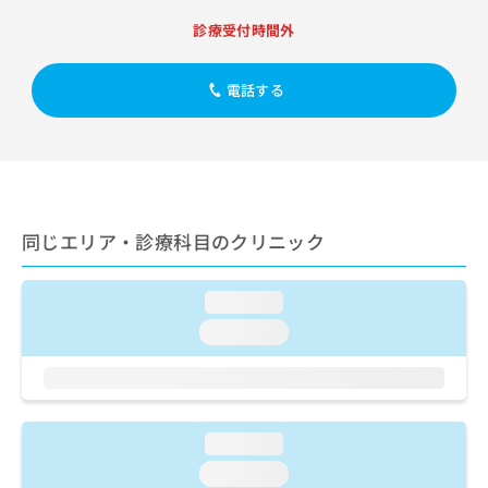
出
稿
クリ
資
稿
ニッ
診療受付時間外
の
料
クナ
の
お
の
ビサ
お
問
ご
イト
電話する
問
い
請
への
い
合
お問
求
合
合せ
わ
は
フォ
わ
せ
こ
ーム
せ
は
ち
とな
は
こ
ら
りま
こ
ち
す。
同じエリア・診療科目のクリニック
ち
ら
クリ
無
ら
ニッ
料
クの
資
loading...
情
予
料
報
約・
loading...
の
症状
拡
のご
ご
充
相談
請
の
など
求
お
はで
は
申
きま
loading...
こ
せん
し
ので
ち
loading...
込