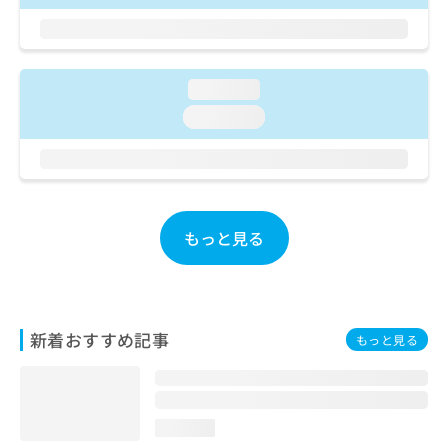
ご了
ら
み
承く
は
ださ
こ
無
い。
ち
料
loading...
ら
情
報
loading...
拡
掲
充
載
の
情
お
報
申
の
し
もっと見る
修
込
正
み
は
は
こ
こ
ち
ち
ら
新着おすすめ記事
もっと見る
ら
そ
の
他
loading...
の