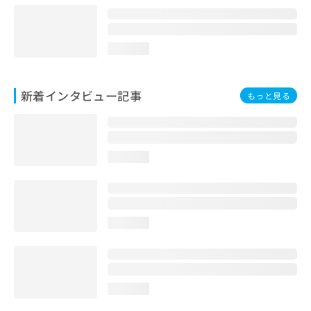
loading...
新着インタビュー記事
もっと見る
loading...
loading...
loading...