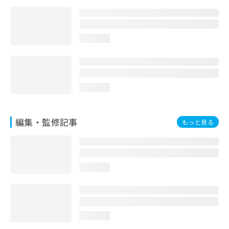
お
問
い
合
loading...
わ
せ
は
こ
loading...
ち
ら
編集・監修記事
もっと見る
loading...
loading...