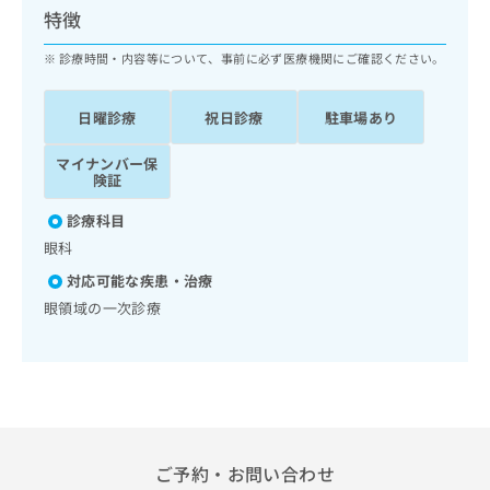
ッ
は
特徴
ク
こ
ナ
診療時間・内容等について、事前に必ず医療機関にご確認ください。
ち
ビ
ら
に
日曜診療
祝日診療
駐車場あり
関
広
す
広
告
マイナンバー保
る
告
険証
代
お
出
理
問
稿
診療科目
店
い
の
眼科
合
の
お
わ
方
問
対応可能な疾患・治療
せ
い
は
眼領域の一次診療
は
合
こ
こ
わ
ち
ち
せ
ら
ら
は
こ
こち
ち
広
らは
広
ら
告
マイ
ご予約・お問い合わせ
告
出
ナビ