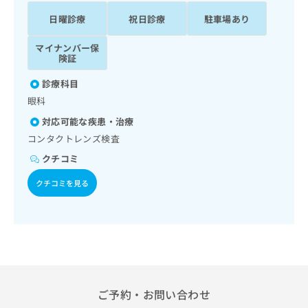
ッ
は
日曜診療
祝日診療
駐車場あり
ク
こ
ナ
ち
マイナンバー保
ビ
ら
険証
に
関
広
診療科目
す
広
告
眼科
る
告
代
お
出
対応可能な疾患・治療
理
問
稿
コンタクトレンズ検査
店
い
の
合
クチコミ
の
お
わ
方
問
クチコミを見る
せ
い
は
は
合
こ
こ
わ
ち
ち
せ
ら
ら
は
こ
こち
ち
広
らは
広
ら
告
マイ
ご予約・お問い合わせ
告
出
ナビ