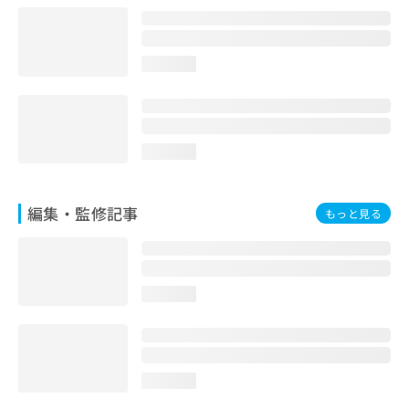
お
問
い
loading...
合
わ
せ
は
こ
loading...
ち
ら
編集・監修記事
もっと見る
loading...
loading...