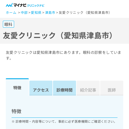
一
般
ホーム
中部
愛知県
津島市
友愛クリニック（愛知県津島市）
ユ
眼科
ー
ザ
友愛クリニック（愛知県津島市）
ー
の
方
友愛クリニックは愛知県津島市にあります。眼科の診察をしていま
は
す。
こ
ち
ら
特徴
医
アクセス
診療時間
紹介記事
医師
マ
療
イ
関
ナ
係
ビ
特徴
者
ク
の
リ
診療時間・内容等について、事前に必ず医療機関にご確認ください。
方
ニ