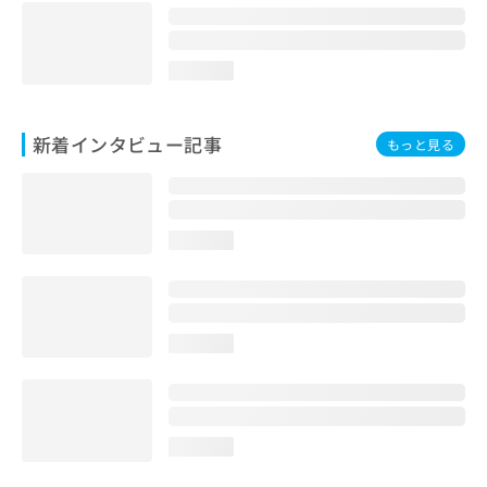
loading...
新着インタビュー記事
もっと見る
loading...
loading...
loading...