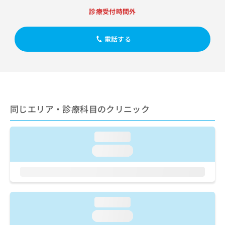
出
稿
クリ
資
診療受付時間外
稿
ニッ
の
料
クナ
の
お
の
ビサ
お
問
ご
イト
電話する
問
い
請
への
い
合
お問
求
合
合せ
わ
は
フォ
わ
せ
こ
ーム
せ
は
ち
とな
は
こ
ら
りま
こ
ち
す。
同じエリア・診療科目のクリニック
ち
ら
クリ
無
ら
ニッ
料
クの
loading...
資
情
予
料
報
約・
loading...
の
症状
拡
のご
ご
充
相談
請
の
など
求
お
はで
は
申
きま
loading...
こ
せん
し
loading...
ので
ち
込