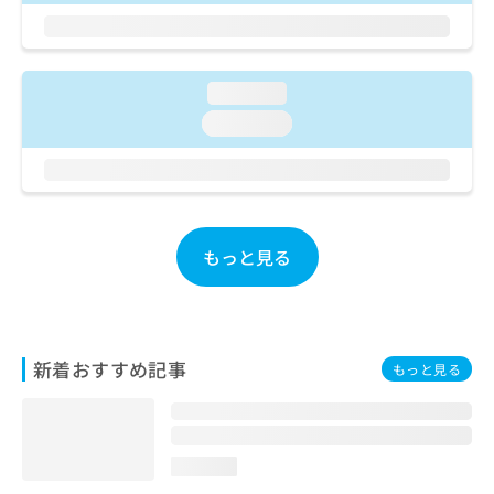
ご了
ら
み
承く
は
ださ
こ
無
い。
ち
料
loading...
ら
情
loading...
報
拡
掲
充
載
の
情
お
報
申
の
もっと見る
し
修
込
正
み
は
は
こ
こ
ち
新着おすすめ記事
ち
ら
もっと見る
ら
そ
の
他
loading...
の