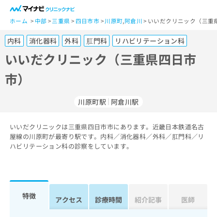
一
般
ホーム
中部
三重県
四日市市
川原町
,
阿倉川
いいだクリニック（三重
ユ
内科
消化器科
外科
肛門科
リハビリテーション科
ー
ザ
いいだクリニック（三重県四日市
ー
市）
の
方
は
川原町駅
阿倉川駅
こ
ち
いいだクリニックは三重県四日市市にあります。近畿日本鉄道名古
ら
屋線の川原町が最寄り駅です。内科／消化器科／外科／肛門科／リ
ハビリテーション科の診察をしています。
医
マ
療
イ
関
ナ
係
ビ
者
ク
特徴
アクセス
診療時間
紹介記事
医師
の
リ
方
ニ