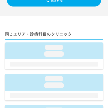
電話する
ご了
ら
み
承く
は
ださ
こ
無
い。
ち
料
ら
情
報
拡
掲
同じエリア・診療科目のクリニック
充
載
の
情
お
報
loading...
申
の
loading...
し
修
込
正
み
は
は
こ
こ
ち
loading...
ち
ら
ら
loading...
そ
の
他
の