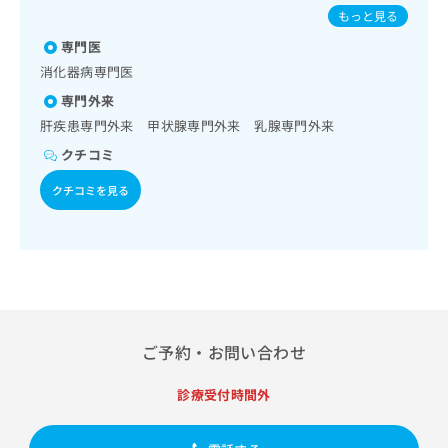
出
る合併症に対する継続的な管理及び指導／甲状腺悪性腫瘍化
稿
クリ
の肺炎球菌感染症／おたふくかぜ／A型肝炎／B型肝炎
資
もっと見る
稿
ニッ
学療法／血液・免疫系領域の一次診療／小児領域の一次診療
の
料
クナ
／医療用麻薬によるがん疼痛治療／外来における化学療法
の
専門医
お
の
ビサ
お
問
ご
消化器病専門医
イト
問
い
請
への
専門外来
い
合
お問
求
合
肝疾患専門外来 甲状腺専門外来 乳腺専門外来
合せ
わ
は
フォ
わ
せ
こ
クチコミ
ーム
せ
は
ち
とな
は
こ
クチコミを見る
ら
りま
こ
ち
す。
ち
ら
クリ
無
ら
ニッ
料
クの
資
情
予
料
報
約・
の
症状
拡
のご
ご
充
相談
ご予約・お問い合わせ
請
の
など
求
お
はで
は
診療受付時間外
申
きま
こ
せん
し
ので
ち
込