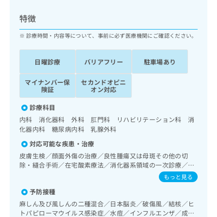
ッ
は
ク
こ
特徴
ナ
ち
ビ
診療時間・内容等について、事前に必ず医療機関にご確認ください。
ら
に
関
広
日曜診療
バリアフリー
駐車場あり
す
広
告
る
告
代
マイナンバー保
セカンドオピニ
お
出
険証
オン対応
理
問
稿
店
い
の
診療科目
合
の
お
内科 消化器科 外科 肛門科 リハビリテーション科 消
わ
方
問
化器内科 糖尿病内科 乳腺外科
せ
い
は
は
合
対応可能な疾患・治療
こ
こ
わ
ち
皮膚生検／顔面外傷の治療／良性腫瘍又は母斑その他の切
ち
せ
除・縫合手術／在宅酸素療法／消化器系領域の一次診療／上
ら
ら
は
部消化管内視鏡検査／肝･胆道・膵臓領域の一次診療／循環
もっと見る
こ
器系領域の一次診療／腎･泌尿器系領域の一次診療／乳腺領
こち
ち
予防接種
広
域の一次診療／乳腺悪性腫瘍化学療法／内分泌･代謝･栄養領
らは
広
ら
告
域の一次診療／内分泌機能検査／インスリン療法／糖尿病患
麻しん及び風しんの二種混合／日本脳炎／破傷風／結核／ヒ
マイ
告
者教育（食事療法、運動療法、自己血糖測定）／糖尿病によ
出
ナビ
トパピローマウイルス感染症／水痘／インフルエンザ／成人