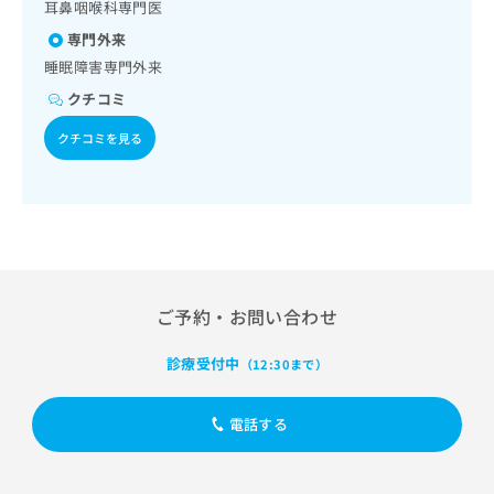
出
耳鼻咽喉科専門医
稿
クリ
資
稿
ニッ
の
料
専門外来
クナ
の
お
の
ビサ
睡眠障害専門外来
お
問
ご
イト
問
い
クチコミ
請
への
い
合
お問
求
合
クチコミを見る
合せ
わ
は
フォ
わ
せ
こ
ーム
せ
は
ち
とな
は
こ
ら
りま
こ
ち
す。
ち
ら
クリ
無
ら
ニッ
料
クの
資
情
予
ご予約・お問い合わせ
料
報
約・
の
症状
拡
診療受付中
のご
（12:30まで）
ご
充
相談
請
の
など
求
お
はで
電話する
は
申
きま
こ
せん
し
ので
ち
込