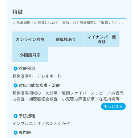
ッ
は
ク
こ
特徴
ナ
ち
ビ
診療時間・内容等について、事前に必ず医療機関にご確認ください。
ら
に
関
マイナンバー保
広
オンライン診療
駐車場あり
す
広
険証
告
る
告
代
お
出
外国語対応
理
問
稿
店
い
の
診療科目
合
の
お
耳鼻咽喉科 アレルギー科
わ
方
問
せ
い
は
対応可能な疾患・治療
は
合
こ
耳鼻咽喉領域の一次診療／喉頭ファイバースコピー／純音聴
こ
わ
ち
力検査／補聴器適合検査／小児聴力障害診療／在宅持続陽圧
ち
せ
呼吸療法（睡眠時無呼吸症候群治療）／漢方薬の処方
ら
もっと見る
ら
は
こ
予防接種
こち
ち
広
インフルエンザ／おたふくかぜ
らは
広
ら
告
マイ
専門医
告
出
ナビ