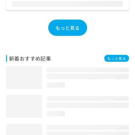
お
問
い
合
もっと見る
わ
せ
は
こ
ち
新着おすすめ記事
ら
もっと見る
loading...
loading...