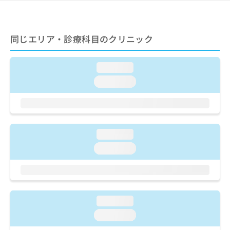
ご了
ら
み
承く
は
ださ
こ
無
い。
ち
同じエリア・診療科目のクリニック
料
ら
情
報
loading...
拡
掲
充
載
loading...
の
情
お
報
申
の
し
修
込
正
loading...
み
は
loading...
は
こ
こ
ち
ち
ら
ら
そ
loading...
の
loading...
他
の