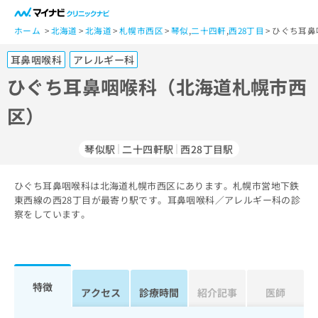
一
般
ホーム
北海道
北海道
札幌市西区
琴似
,
二十四軒
,
西28丁目
ひぐち耳鼻
ユ
耳鼻咽喉科
アレルギー科
ー
ザ
ひぐち耳鼻咽喉科（北海道札幌市西
ー
区）
の
方
は
琴似駅
二十四軒駅
西28丁目駅
こ
ち
ひぐち耳鼻咽喉科は北海道札幌市西区にあります。札幌市営地下鉄
ら
東西線の西28丁目が最寄り駅です。耳鼻咽喉科／アレルギー科の診
察をしています。
医
マ
療
イ
関
ナ
係
ビ
者
ク
特徴
アクセス
診療時間
紹介記事
医師
の
リ
方
ニ