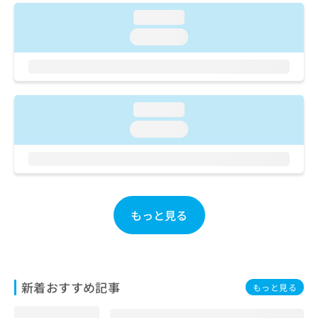
ご了
ら
み
承く
loading...
は
ださ
こ
loading...
無
い。
ち
料
ら
情
報
拡
掲
充
loading...
載
の
情
loading...
お
報
申
の
し
修
込
正
み
は
は
こ
もっと見る
こ
ち
ち
ら
ら
そ
の
新着おすすめ記事
もっと見る
他
の