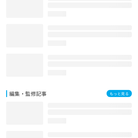
お
問
loading...
い
合
わ
せ
は
loading...
こ
ち
ら
loading...
編集・監修記事
もっと見る
loading...