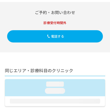
出
稿
クリ
資
稿
ニッ
の
料
クナ
の
ご予約・お問い合わせ
お
の
ビサ
お
問
ご
イト
問
い
請
診療受付時間外
への
い
合
お問
求
合
合せ
わ
は
フォ
わ
電話する
せ
こ
ーム
せ
は
ち
とな
は
こ
ら
りま
こ
ち
す。
ち
ら
クリ
無
ら
ニッ
料
クの
資
情
予
同じエリア・診療科目のクリニック
料
報
約・
の
症状
拡
のご
ご
充
loading...
相談
請
の
など
loading...
求
お
はで
は
申
きま
こ
せん
し
ので
ち
込