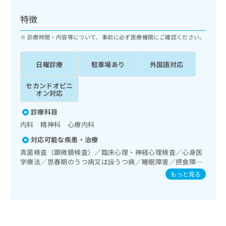
ッ
は
ク
こ
特徴
ナ
ち
ビ
診療時間・内容等について、事前に必ず医療機関にご確認ください。
ら
に
関
広
日曜診療
駐車場あり
外国語対応
す
広
告
る
告
代
セカンドオピニ
お
出
オン対応
理
問
稿
店
い
の
診療科目
合
の
お
内科 精神科 心療内科
わ
方
問
せ
い
は
対応可能な疾患・治療
は
合
こ
真菌検査（顕微鏡検査）／臨床心理・神経心理検査／心身医
こ
わ
ち
学療法／思春期のうつ病又は躁うつ病／睡眠障害／摂食障害
ち
せ
（拒食症･過食症）／神経症性障害（強迫性障害、不安障
ら
もっと見る
ら
は
害、パニック障害等）／認知症／心的外傷後ストレス障害
こ
（PTSD）
こち
ち
広
らは
広
ら
告
マイ
告
出
ナビ