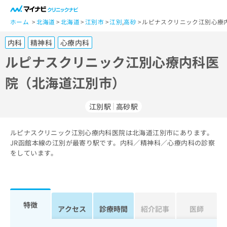
一
般
ホーム
北海道
北海道
江別市
江別
,
高砂
ルピナスクリニック江別心療
ユ
内科
精神科
心療内科
ー
ザ
ルピナスクリニック江別心療内科医
ー
院（北海道江別市）
の
方
は
江別駅
高砂駅
こ
ち
ルピナスクリニック江別心療内科医院は北海道江別市にあります。
ら
JR函館本線の江別が最寄り駅です。内科／精神科／心療内科の診察
をしています。
医
マ
療
イ
関
ナ
係
ビ
者
ク
特徴
アクセス
診療時間
紹介記事
医師
の
リ
方
ニ