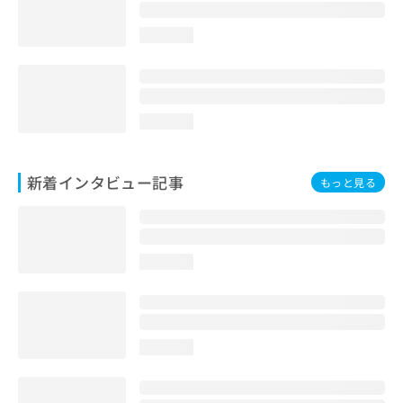
loading...
loading...
新着インタビュー記事
もっと見る
loading...
loading...