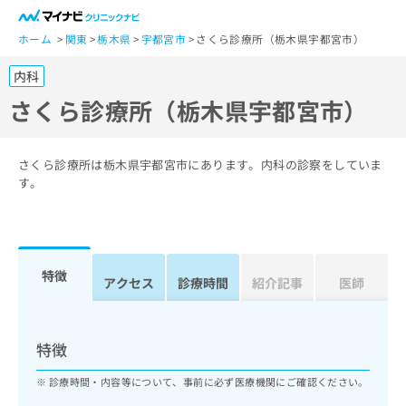
一
般
ホーム
関東
栃木県
宇都宮市
さくら診療所（栃木県宇都宮市）
ユ
内科
ー
ザ
さくら診療所（栃木県宇都宮市）
ー
の
方
さくら診療所は栃木県宇都宮市にあります。内科の診察をしていま
は
す。
こ
ち
ら
特徴
医
アクセス
診療時間
紹介記事
医師
マ
療
イ
関
ナ
係
ビ
特徴
者
ク
の
リ
診療時間・内容等について、事前に必ず医療機関にご確認ください。
方
ニ