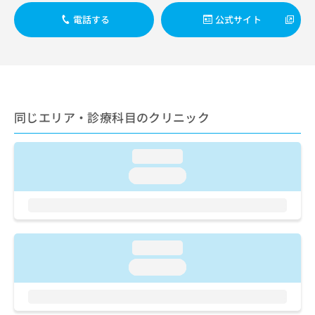
出
稿
クリ
資
稿
ニッ
電話する
公式サイト
の
料
クナ
の
お
の
ビサ
お
問
ご
イト
問
い
請
への
い
合
お問
求
合
合せ
わ
は
フォ
わ
せ
こ
ーム
同じエリア・診療科目のクリニック
せ
は
ち
とな
は
こ
ら
りま
こ
ち
す。
loading...
ち
ら
クリ
無
ら
ニッ
loading...
料
クの
資
情
予
料
報
約・
の
症状
拡
のご
ご
充
相談
loading...
請
の
など
求
お
loading...
はで
は
申
きま
こ
せん
し
ので
ち
込