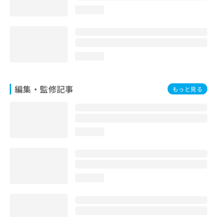
お
loading...
問
い
合
わ
せ
loading...
は
こ
ち
編集・監修記事
もっと見る
ら
loading...
loading...