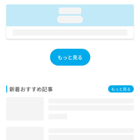
ご了
ら
み
承く
は
loading...
ださ
こ
無
い。
loading...
ち
料
ら
情
報
拡
掲
充
載
の
情
もっと見る
お
報
申
の
し
修
込
正
み
は
新着おすすめ記事
もっと見る
は
こ
こ
ち
ち
ら
ら
loading...
そ
の
他
の