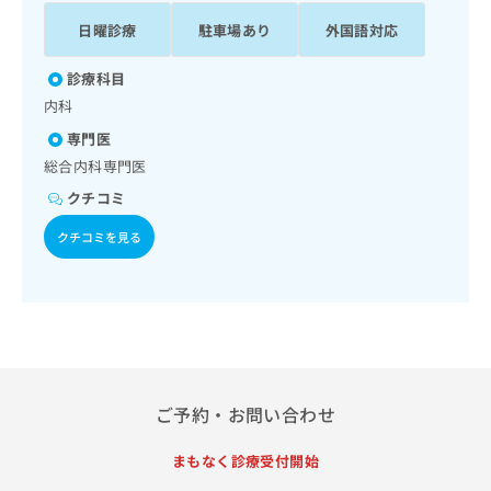
ッ
は
日曜診療
駐車場あり
外国語対応
ク
こ
ナ
ち
ビ
診療科目
ら
に
内科
関
広
専門医
す
広
告
る
総合内科専門医
告
代
お
出
クチコミ
理
問
稿
店
い
の
クチコミを見る
合
の
お
わ
方
問
せ
い
は
は
合
こ
こ
わ
ち
ち
せ
ら
ら
は
こ
ご予約・お問い合わせ
こち
ち
広
らは
広
ら
告
まもなく診療受付開始
マイ
告
出
ナビ