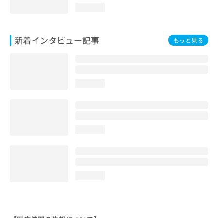
loading...
新着インタビュー記事
もっと見る
loading...
loading...
loading...