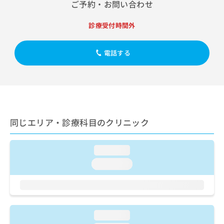
出
ご予約・お問い合わせ
稿
クリ
資
稿
ニッ
の
料
クナ
の
お
診療受付時間外
の
ビサ
お
問
ご
イト
問
い
請
への
い
電話する
合
お問
求
合
合せ
わ
は
フォ
わ
せ
こ
ーム
せ
は
ち
とな
は
こ
ら
りま
こ
ち
す。
ち
ら
クリ
無
同じエリア・診療科目のクリニック
ら
ニッ
料
クの
資
情
予
料
報
約・
loading...
の
症状
拡
loading...
のご
ご
充
相談
請
の
など
求
お
はで
は
申
きま
こ
せん
し
loading...
ので
ち
込