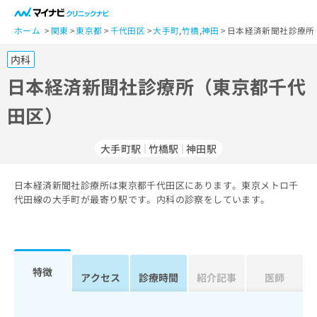
一
般
ホーム
関東
東京都
千代田区
大手町
,
竹橋
,
神田
日本経済新聞社診療所
ユ
内科
ー
ザ
日本経済新聞社診療所（東京都千代
ー
田区）
の
方
は
大手町駅
竹橋駅
神田駅
こ
ち
日本経済新聞社診療所は東京都千代田区にあります。東京メトロ千
ら
代田線の大手町が最寄り駅です。内科の診察をしています。
医
マ
療
イ
関
ナ
係
ビ
特徴
アクセス
診療時間
紹介記事
医師
者
ク
の
リ
方
ニ