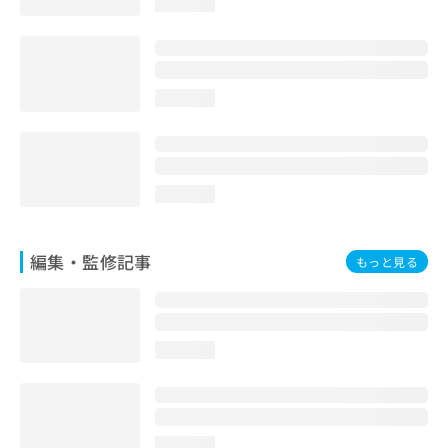
loading...
お
問
い
合
わ
loading...
せ
は
こ
ち
ら
loading...
編集・監修記事
もっと見る
loading...
loading...