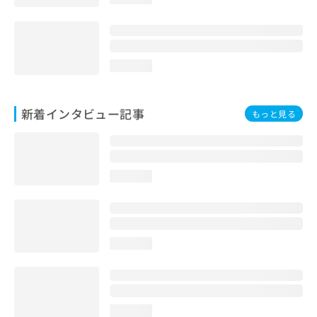
loading...
新着インタビュー記事
もっと見る
loading...
loading...
loading...