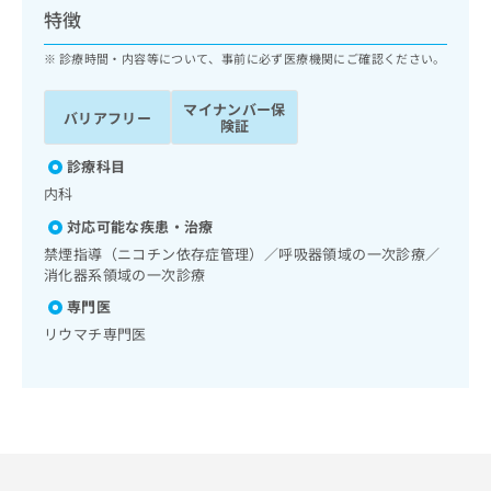
ッ
は
特徴
ク
こ
ナ
診療時間・内容等について、事前に必ず医療機関にご確認ください。
ち
ビ
ら
に
マイナンバー保
バリアフリー
関
険証
広
す
広
告
る
診療科目
告
代
お
出
内科
理
問
稿
対応可能な疾患・治療
店
い
の
合
の
禁煙指導（ニコチン依存症管理）／呼吸器領域の一次診療／
お
わ
消化器系領域の一次診療
方
問
せ
い
は
専門医
は
合
こ
リウマチ専門医
こ
わ
ち
ち
せ
ら
ら
は
こ
こち
ち
広
らは
広
ら
告
マイ
告
出
ナビ