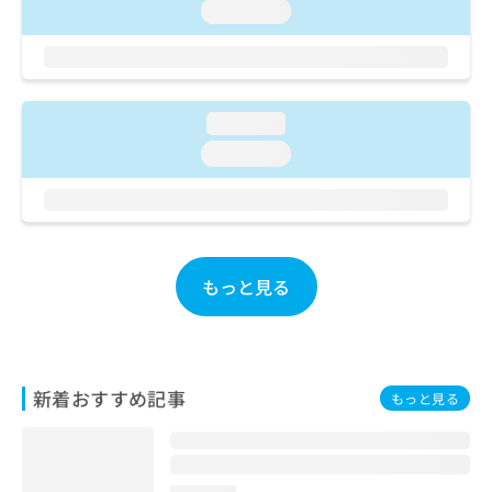
ご了
ら
み
loading...
承く
は
ださ
こ
無
い。
ち
料
ら
情
loading...
報
拡
掲
loading...
充
載
の
情
お
報
申
の
し
修
込
正
もっと見る
み
は
は
こ
こ
ち
ち
ら
ら
新着おすすめ記事
もっと見る
そ
の
他
の