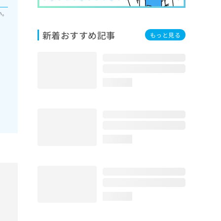
い。
新着おすすめ記事
もっと見る
loading...
loading...
loading...