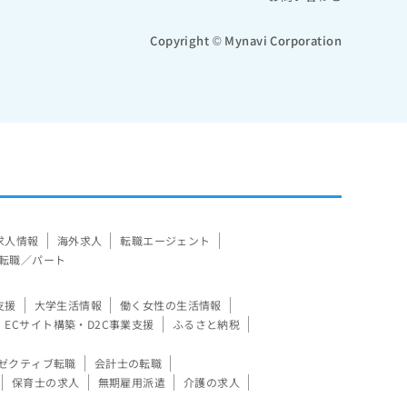
Copyright © Mynavi Corporation
求人情報
海外求人
転職エージェント
転職／パート
支援
大学生活情報
働く女性の生活情報
ECサイト構築・D2C事業支援
ふるさと納税
ゼクティブ転職
会計士の転職
保育士の求人
無期雇用派遣
介護の求人