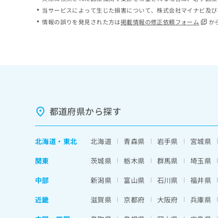
ち
み
当サービスによって生じた損害について、株式会社マイナビ及び
ら
は
情報の誤りを発見された方は
掲載情報の修正依頼フォーム
か
こ
ち
そ
ら
の
他
の
お
問
い
都道府県から探す
合
わ
せ
北海道
・
東北
北海道
青森県
岩手県
宮城県
は
こ
関東
茨城県
栃木県
群馬県
埼玉県
ち
ら
中部
新潟県
富山県
石川県
福井県
近畿
滋賀県
京都府
大阪府
兵庫県