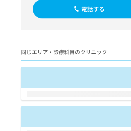
せ
こち
ち
らは
は
電話する
マイ
こ
ら
ナビ
ち
クリ
ら
ニッ
クナ
広
ビサ
広
資
イト
告
告
への
料
出
出
同じエリア・診療科目のクリニック
お問
の
稿
合せ
稿
ご
の
フォ
の
請
お
ーム
お
求
問
とな
問
りま
は
い
い
す。
こ
合
合
クリ
ち
わ
ニッ
わ
ら
せ
クの
せ
は
予
は
約・
こ
こ
無
症状
ち
ち
のご
料
ら
相談
ら
情
など
報
はで