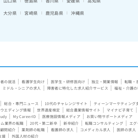
山口県
徳島県
香川県
愛媛県
高知県
大分県
宮崎県
鹿児島県
沖縄県
験者の就活
看護学生向け
医学生・研修医向け
独立・開業情報
転職・
ミドル・シニアの求人
障害者に特化した求人紹介サービス
福祉・介護の
総合・専門ニュース
10代のチャレンジサイト
ティーンマーケティング
ウエディング情報
世界遺産検定
総合農業情報サイト
マイナビ子育て
tudy
My CareerID
医療施設情報メディア
お買い物サポートメディア
ーム業界の転職
20代・第二新卒
新卒紹介
転職コンサルティング
エグ
顧問紹介
薬剤師の転職
看護師の求人
コメディカル求人
医師の求人
支援
外国人材の紹介