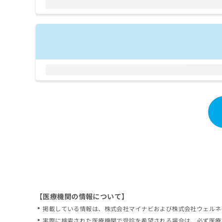
拡
資
きま
充
料
せん
の
ので
の
ご了
お
ご
承く
申
請
ださ
し
求
い。
込
は
み
こ
は
ち
こ
ら
ち
ら
無
料
掲
情
載
報
情
拡
報
充
の
の
修
お
【医療機関の情報について】
正
申
掲載している情報は、株式会社マイナビおよび株式会社ウェルネ
は
し
こ
実際に検索された医療機関で受診を希望される場合は、必ず医療
込