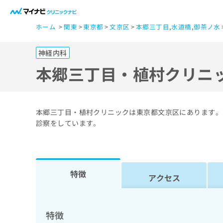
一
ホーム
関東
東京都
文京区
本郷三丁目
,
水道橋
,
御茶ノ水
般
ユ
神経内科
ー
ザ
本郷三丁目・植村クリニ
ー
の
方
本郷三丁目・植村クリニックは東京都文京区にあります。
は
診察をしています。
こ
ち
ら
特徴
アクセス
医
マ
療
イ
ナ
関
特徴
ビ