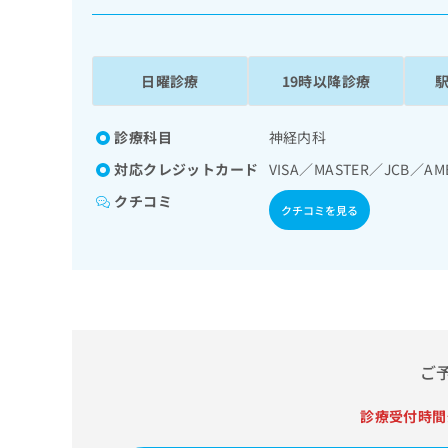
係
ク
者
リ
の
ニ
ッ
方
日曜診療
19時以降診療
ク
は
ナ
こ
ビ
診療科目
神経内科
ち
に
対応クレジットカード
VISA／MASTER／JCB／AM
関
ら
す
クチコミ
クチコミを見る
る
お
広
広
問
告
告
い
出
代
合
稿
わ
理
の
せ
店
お
は
の
ご
問
こ
い
方
ち
合
ら
診療受付時間
は
わ
こ