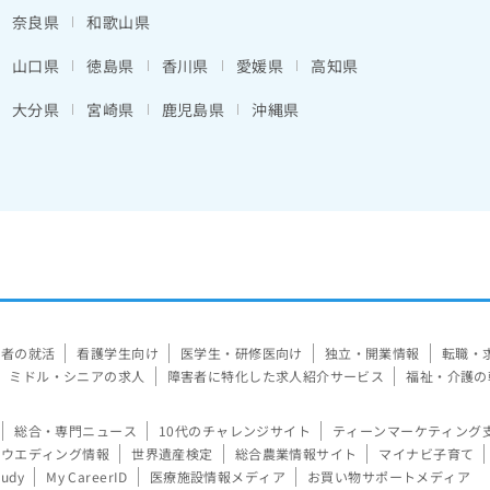
奈良県
和歌山県
山口県
徳島県
香川県
愛媛県
高知県
大分県
宮崎県
鹿児島県
沖縄県
験者の就活
看護学生向け
医学生・研修医向け
独立・開業情報
転職・
ミドル・シニアの求人
障害者に特化した求人紹介サービス
福祉・介護の
総合・専門ニュース
10代のチャレンジサイト
ティーンマーケティング
ウエディング情報
世界遺産検定
総合農業情報サイト
マイナビ子育て
tudy
My CareerID
医療施設情報メディア
お買い物サポートメディア