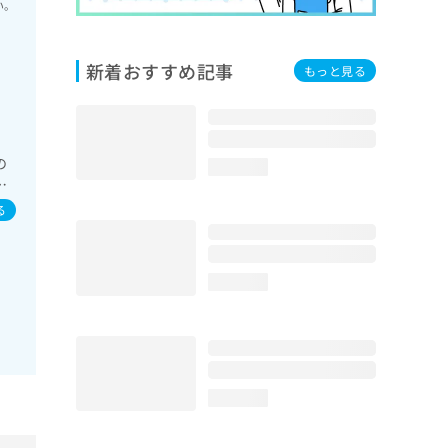
い。
新着おすすめ記事
もっと見る
の
loading...
者
導
る
ケ
loading...
loading...