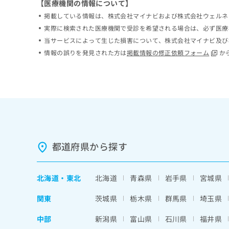
【医療機関の情報について】
ち
み
掲載している情報は、株式会社マイナビおよび株式会社ウェルネ
ら
は
実際に検索された医療機関で受診を希望される場合は、必ず医療
こ
ち
当サービスによって生じた損害について、株式会社マイナビ及び
そ
ら
情報の誤りを発見された方は
掲載情報の修正依頼フォーム
か
の
他
の
お
問
い
合
わ
せ
都道府県から探す
は
こ
ち
北海道
・
東北
北海道
青森県
岩手県
宮城県
ら
関東
茨城県
栃木県
群馬県
埼玉県
中部
新潟県
富山県
石川県
福井県