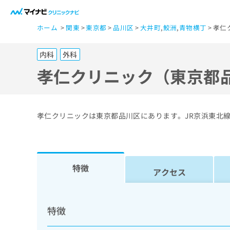
一
ホーム
関東
東京都
品川区
大井町
,
鮫洲
,
青物横丁
孝仁
般
ユ
内科
外科
ー
ザ
孝仁クリニック（東京都
ー
の
方
孝仁クリニックは東京都品川区にあります。JR京浜東北
は
こ
ち
ら
特徴
アクセス
医
マ
療
イ
特徴
ナ
関
ビ