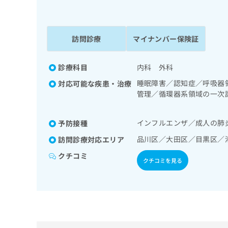
係
ク
者
リ
の
ニ
ッ
訪問診療
マイナンバー保険証
方
ク
は
ナ
こ
診療科目
内科 外科
ビ
ち
に
睡眠障害／認知症／呼吸器
対応可能な疾患・治療
関
ら
管理／循環器系領域の一次
す
教育（食事療法、運動療法
る
／筋・骨格系及び外傷領域
お
インフルエンザ／成人の肺
予防接種
広
ア／漢方薬の処方／在宅に
広
問
告
告
品川区／大田区／目黒区／
訪問診療対応エリア
い
出
代
合
クチコミ
稿
わ
クチコミを見る
理
の
せ
店
お
は
の
問
こ
い
方
ち
合
ら
は
わ
こ