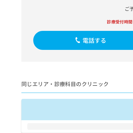
せ
こち
ち
らは
は
ご
マイ
こ
ら
ナビ
ち
クリ
診療受付時間
ら
ニッ
クナ
広
ビサ
電話する
広
資
イト
告
告
への
料
出
出
お問
の
稿
合せ
稿
ご
の
フォ
の
請
お
ーム
お
求
問
とな
問
りま
は
い
い
す。
同じエリア・診療科目のクリニック
こ
合
合
クリ
ち
わ
ニッ
わ
ら
せ
クの
せ
は
予
は
約・
こ
こ
無
症状
ち
ち
のご
料
ら
相談
ら
情
など
報
はで