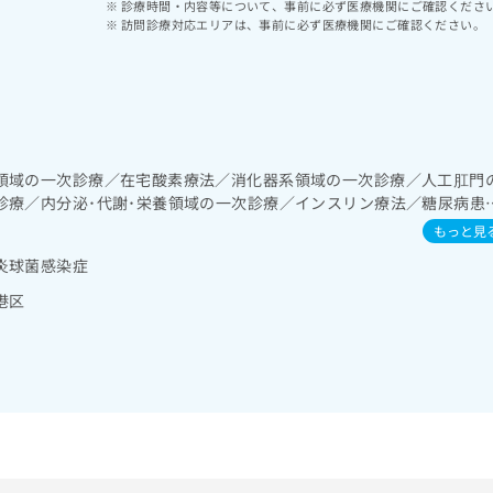
診療時間・内容等について、事前に必ず医療機関にご確認くださ
訪問診療対応エリアは、事前に必ず医療機関にご確認ください。
領域の一次診療／在宅酸素療法／消化器系領域の一次診療／人工肛門
診療／内分泌･代謝･栄養領域の一次診療／インスリン療法／糖尿病患
、自己血糖測定）／糖尿病による合併症に対する継続的な管理及び指
もっと見
の一次診療／医療用麻薬によるがん疼痛治療／がんに伴う精神症状の
炎球菌感染症
おける看取り
港区