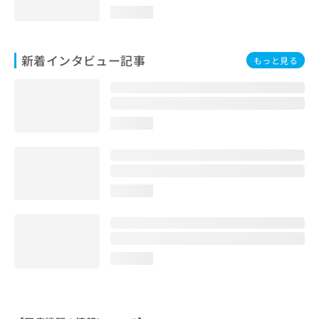
loading...
新着インタビュー記事
もっと見る
loading...
loading...
loading...