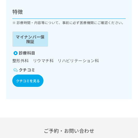
ッ
は
ク
こ
特徴
ナ
ち
ビ
診療時間・内容等について、事前に必ず医療機関にご確認ください。
ら
に
関
マイナンバー保
広
す
広
険証
告
る
告
代
お
診療科目
出
理
問
稿
整形外科 リウマチ科 リハビリテーション科
店
い
の
クチコミ
合
の
お
わ
方
問
クチコミを見る
せ
い
は
は
合
こ
こ
わ
ち
ち
せ
ら
ら
は
こ
こち
ち
広
らは
広
ら
告
ご予約・お問い合わせ
マイ
告
出
ナビ