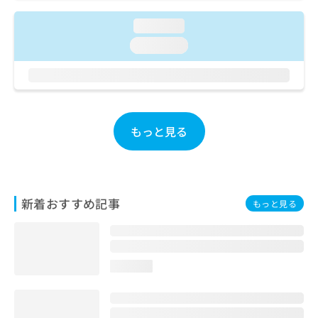
ご了
ら
み
承く
は
loading...
ださ
こ
無
い。
loading...
ち
料
ら
情
報
拡
掲
充
載
の
情
もっと見る
お
報
申
の
し
修
込
正
み
は
新着おすすめ記事
もっと見る
は
こ
こ
ち
ち
ら
ら
loading...
そ
の
他
の