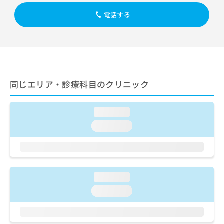
出
稿
クリ
資
稿
ニッ
の
電話する
料
クナ
の
お
の
ビサ
お
問
ご
イト
問
い
請
への
い
合
お問
求
合
合せ
わ
は
フォ
わ
せ
こ
ーム
せ
同じエリア・診療科目のクリニック
は
ち
とな
は
こ
ら
りま
こ
ち
す。
loading...
ち
ら
クリ
無
ら
ニッ
loading...
料
クの
資
情
予
料
報
約・
の
症状
拡
のご
ご
充
相談
loading...
請
の
など
求
お
loading...
はで
は
申
きま
こ
せん
し
ので
ち
込