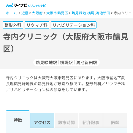
一
般
ホーム
近畿
大阪府
大阪市鶴見区
鶴見緑地
,
横堤
,
鴻池新田
寺内クリニ
ユ
整形外科
リウマチ科
リハビリテーション科
ー
ザ
寺内クリニック（大阪府大阪市鶴見
ー
区）
の
方
は
鶴見緑地駅
横堤駅
鴻池新田駅
こ
ち
寺内クリニックは大阪府大阪市鶴見区にあります。大阪市営地下鉄
ら
長堀鶴見緑地線の鶴見緑地が最寄り駅です。整形外科／リウマチ科
／リハビリテーション科の診察をしています。
医
マ
療
イ
関
ナ
係
ビ
者
ク
特徴
アクセス
診療時間
紹介記事
医師
の
リ
方
ニ