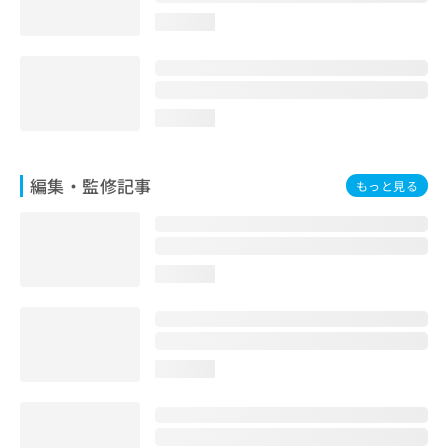
お
loading...
問
い
合
わ
せ
loading...
は
こ
ち
編集・監修記事
もっと見る
ら
loading...
loading...