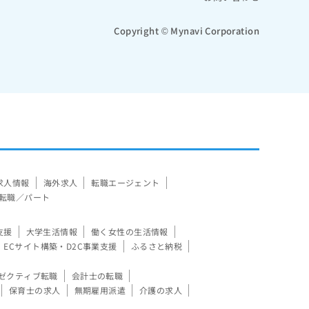
Copyright © Mynavi Corporation
求人情報
海外求人
転職エージェント
転職／パート
支援
大学生活情報
働く女性の生活情報
ECサイト構築・D2C事業支援
ふるさと納税
ゼクティブ転職
会計士の転職
保育士の求人
無期雇用派遣
介護の求人