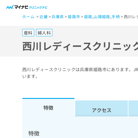
一
ホーム
近畿
兵庫県
姫路市
姫路
,
山陽姫路
,
手柄
西川レ
般
ユ
産科
婦人科
ー
ザ
西川レディースクリニッ
ー
の
方
西川レディースクリニックは兵庫県姫路市にあります。J
は
います。
こ
ち
ら
特徴
アクセス
医
マ
療
イ
ナ
関
特徴
ビ