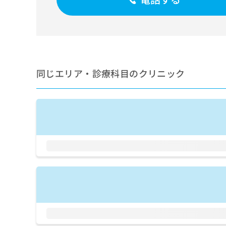
せ
こち
ち
らは
は
マイ
こ
ら
ナビ
ち
クリ
ら
ニッ
クナ
広
ビサ
広
資
イト
同じエリア・診療科目のクリニック
告
告
への
料
出
出
お問
の
稿
合せ
稿
ご
の
フォ
の
請
お
ーム
お
求
問
とな
問
りま
は
い
い
す。
こ
合
合
クリ
ち
わ
ニッ
わ
ら
せ
クの
せ
は
予
は
約・
こ
こ
無
症状
ち
ち
のご
料
ら
相談
ら
情
など
報
はで