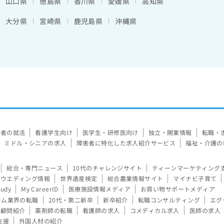
山口県
徳島県
香川県
愛媛県
高知県
大分県
宮崎県
鹿児島県
沖縄県
験者の就活
看護学生向け
医学生・研修医向け
独立・開業情報
転職・
ミドル・シニアの求人
障害者に特化した求人紹介サービス
福祉・介護の
総合・専門ニュース
10代のチャレンジサイト
ティーンマーケティング
ウエディング情報
世界遺産検定
総合農業情報サイト
マイナビ子育て
tudy
My CareerID
医療施設情報メディア
お買い物サポートメディア
ーム業界の転職
20代・第二新卒
新卒紹介
転職コンサルティング
エグ
顧問紹介
薬剤師の転職
看護師の求人
コメディカル求人
医師の求人
支援
外国人材の紹介