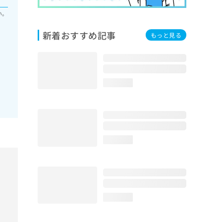
い。
新着おすすめ記事
もっと見る
loading...
loading...
loading...