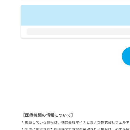
拡
資
きま
充
料
せん
の
ので
の
ご了
お
ご
承く
申
請
ださ
し
求
い。
込
は
み
こ
は
ち
こ
ら
ち
ら
無
料
掲
情
載
報
情
拡
報
充
の
の
修
お
【医療機関の情報について】
正
申
掲載している情報は、株式会社マイナビおよび株式会社ウェルネ
は
し
こ
実際に検索された医療機関で受診を希望される場合は、必ず医療
込