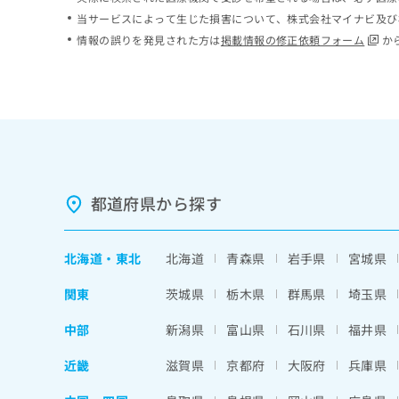
ち
み
当サービスによって生じた損害について、株式会社マイナビ及び
ら
は
情報の誤りを発見された方は
掲載情報の修正依頼フォーム
か
こ
ち
そ
ら
の
他
の
お
問
い
都道府県から探す
合
わ
せ
北海道
・
東北
北海道
青森県
岩手県
宮城県
は
こ
関東
茨城県
栃木県
群馬県
埼玉県
ち
ら
中部
新潟県
富山県
石川県
福井県
近畿
滋賀県
京都府
大阪府
兵庫県