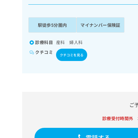
係
ク
者
リ
の
ニ
ッ
方
駅徒歩5分圏内
マイナンバー保険証
ク
は
ナ
こ
ビ
診療科目
産科 婦人科
ち
に
クチコミ
関
ら
クチコミを見る
す
る
お
広
広
問
告
告
い
出
代
合
稿
わ
理
の
せ
ご
店
お
は
の
問
こ
診療受付時間外
い
方
ち
合
ら
は
わ
電話する
こ