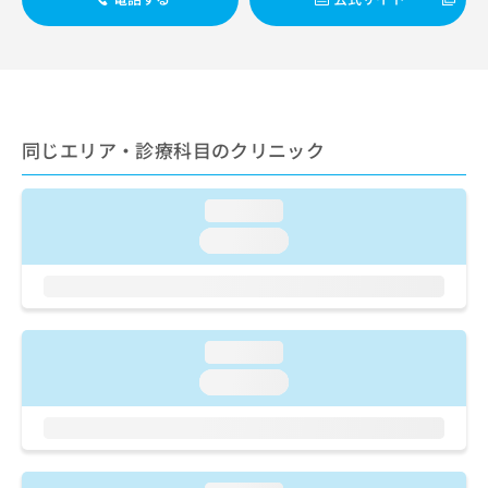
出
稿
クリ
資
稿
ニッ
の
料
クナ
の
お
の
ビサ
お
問
ご
イト
問
い
請
への
い
合
お問
求
合
合せ
わ
は
同じエリア・診療科目のクリニック
フォ
わ
せ
こ
ーム
せ
は
ち
とな
は
こ
ら
loading...
りま
こ
ち
す。
loading...
ち
ら
クリ
無
ら
ニッ
料
クの
資
情
予
料
報
約・
の
症状
拡
loading...
のご
ご
充
相談
loading...
請
の
など
求
お
はで
は
申
きま
こ
せん
し
ので
ち
込