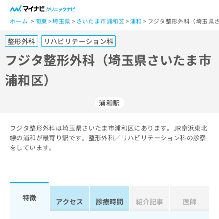
一
般
ホーム
関東
埼玉県
さいたま市浦和区
浦和
フジタ整形外科（埼玉県さ
ユ
整形外科
リハビリテーション科
ー
ザ
フジタ整形外科（埼玉県さいたま市
ー
浦和区）
の
方
は
浦和駅
こ
ち
フジタ整形外科は埼玉県さいたま市浦和区にあります。JR京浜東北
ら
線の浦和が最寄り駅です。整形外科／リハビリテーション科の診察
をしています。
医
マ
療
イ
関
ナ
係
ビ
者
ク
特徴
アクセス
診療時間
紹介記事
医師
の
リ
方
ニ