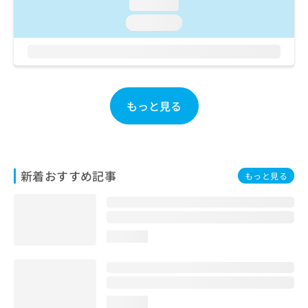
ご了
loading...
ら
み
承く
は
loading...
ださ
こ
無
い。
ち
料
ら
情
報
拡
掲
もっと見る
充
載
の
情
お
報
申
の
し
修
込
新着おすすめ記事
正
もっと見る
み
は
は
こ
こ
ち
ち
ら
loading...
ら
そ
の
他
loading...
の