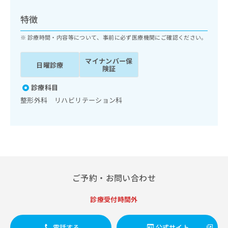
ッ
は
ク
こ
特徴
ナ
ち
ビ
診療時間・内容等について、事前に必ず医療機関にご確認ください。
ら
に
関
マイナンバー保
広
日曜診療
す
広
険証
告
る
告
代
お
診療科目
出
理
問
稿
整形外科 リハビリテーション科
店
い
の
合
の
お
わ
方
問
せ
い
は
は
合
こ
こ
わ
ち
ち
せ
ら
ご予約・お問い合わせ
ら
は
こ
こち
診療受付時間外
ち
広
らは
広
ら
告
マイ
告
出
ナビ
電話する
公式サイト