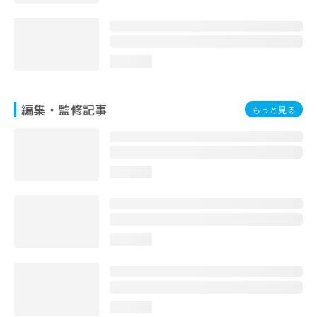
お
問
い
合
loading...
わ
せ
は
編集・監修記事
こ
もっと見る
ち
ら
loading...
loading...
loading...