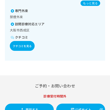
病患者教育（食事療法、運動療法、自己血糖測定）／糖尿病
出
／破傷風／結核／Hib感染症／小児の肺炎球菌感染症／ヒト
稿
クリ
資
もっと見る
による合併症に対する継続的な管理及び指導／血液・免疫系
稿
ニッ
パピローマウイルス感染症／水痘／インフルエンザ／おたふ
の
料
領域の一次診療／小児領域の一次診療／医療用麻薬によるが
クナ
専門外来
の
くかぜ／B型肝炎／ロタウイルス感染症／髄膜炎菌感染症
お
の
ビサ
ん疼痛治療／がんに伴う精神症状のケア／漢方薬の処方／在
お
問
禁煙外来
ご
イト
宅における看取り
問
い
請
への
訪問診療対応エリア
い
合
お問
求
大阪市西成区
合
合せ
わ
は
フォ
わ
せ
こ
クチコミ
ーム
せ
は
ち
とな
は
クチコミを見る
こ
ら
りま
こ
ち
す。
ち
ら
クリ
無
ら
ニッ
料
クの
資
情
予
料
報
約・
の
症状
拡
のご
ご
充
ご予約・お問い合わせ
相談
請
の
など
求
お
はで
診療受付時間外
は
申
きま
こ
せん
し
ので
ち
込
電話する
公式サイト