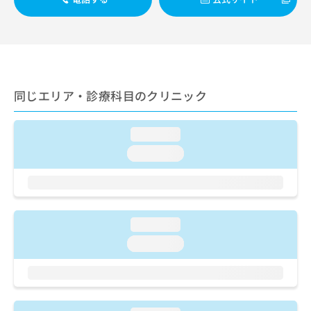
ご了
ら
み
承く
は
ださ
こ
無
い。
ち
料
ら
情
報
拡
同じエリア・診療科目のクリニック
掲
充
載
の
情
お
loading...
報
申
の
loading...
し
修
込
正
み
は
は
こ
こ
ち
loading...
ち
ら
loading...
ら
そ
の
他
の