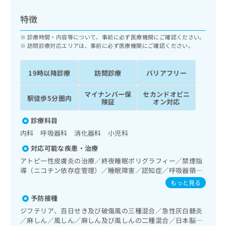
ッ
は
ク
こ
特徴
ナ
ち
ビ
診療時間・内容等について、事前に必ず医療機関にご確認ください。
ら
に
訪問診療対応エリアは、事前に必ず医療機関にご確認ください。
関
広
す
広
告
19時以降診療
訪問診療
バリアフリー
る
告
代
お
出
マイナンバー保
セカンドオピニ
理
問
稿
駅徒歩5分圏内
険証
オン対応
店
い
の
合
の
お
診療科目
わ
方
問
内科 呼吸器科 消化器科 小児科
せ
い
は
は
合
対応可能な疾患・治療
こ
こ
わ
アトピー性皮膚炎の治療／終夜睡眠ポリグラフィー／禁煙指
ち
ち
せ
導（ニコチン依存症管理）／睡眠障害／認知症／呼吸器領域
ら
ら
は
の一次診療／在宅持続陽圧呼吸療法（睡眠時無呼吸症候群治
もっと見る
こ
療）／在宅酸素療法／消化器系領域の一次診療／肝･胆道・
こち
予防接種
ち
膵臓領域の一次診療／循環器系領域の一次診療／ホルター型
広
らは
広
ら
心電図検査／腎･泌尿器系領域の一次診療／更年期障害治療
告
ジフテリア、百日せき及び破傷風の三種混合／急性灰白髄炎
マイ
／内分泌･代謝･栄養領域の一次診療／インスリン療法／糖尿
告
出
／麻しん／風しん／麻しん及び風しんの二種混合／日本脳炎
ナビ