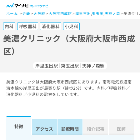
一
般
ホーム
近畿
大阪府
大阪市西成区
岸里玉出
,
東玉出
,
天神ノ森
美濃クリ
ユ
内科
呼吸器科
消化器科
小児科
ー
ザ
美濃クリニック（大阪府大阪市西成
ー
区）
の
方
は
岸里玉出駅
東玉出駅
天神ノ森駅
こ
ち
美濃クリニックは大阪府大阪市西成区にあります。南海電気鉄道南
ら
海本線の岸里玉出が最寄り駅（徒歩2分）です。内科／呼吸器科／
消化器科／小児科の診察をしています。
医
マ
療
イ
関
ナ
係
ビ
者
ク
特徴
アクセス
診療時間
紹介記事
医師
の
リ
方
ニ