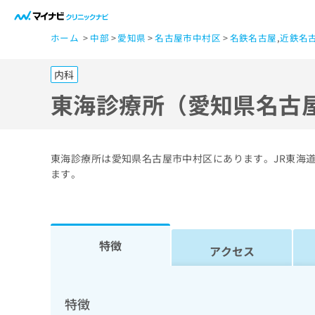
一
ホーム
中部
愛知県
名古屋市中村区
名鉄名古屋
,
近鉄名
般
ユ
内科
ー
ザ
東海診療所（愛知県名古
ー
の
方
東海診療所は愛知県名古屋市中村区にあります。JR東海道
は
ます。
こ
ち
ら
特徴
アクセス
医
マ
療
イ
ナ
関
特徴
ビ