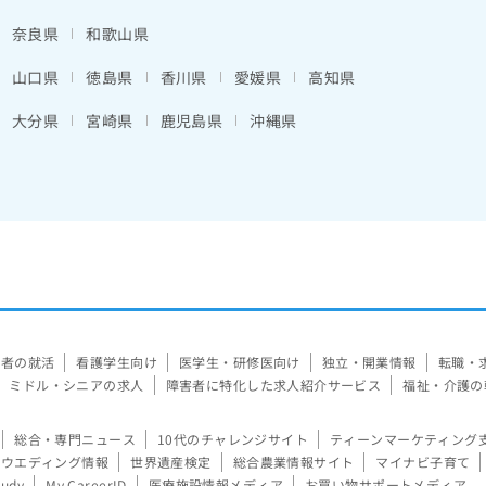
奈良県
和歌山県
山口県
徳島県
香川県
愛媛県
高知県
大分県
宮崎県
鹿児島県
沖縄県
験者の就活
看護学生向け
医学生・研修医向け
独立・開業情報
転職・
ミドル・シニアの求人
障害者に特化した求人紹介サービス
福祉・介護の
総合・専門ニュース
10代のチャレンジサイト
ティーンマーケティング
ウエディング情報
世界遺産検定
総合農業情報サイト
マイナビ子育て
tudy
My CareerID
医療施設情報メディア
お買い物サポートメディア