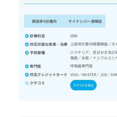
係
ク
者
リ
の
ニ
ッ
方
駅徒歩5分圏内
マイナンバー保険証
ク
は
ナ
こ
ビ
診療科目
内科
ち
に
上部消化管内視鏡検査／ホ
対応可能な疾患・治療
関
ら
す
ジフテリア、百日せき及び
予防接種
る
傷風／水痘／インフルエン
お
広
呼吸器専門医
広
専門医
問
告
告
い
対応クレジットカード
VISA／MASTER／JCB／AM
出
代
合
稿
わ
クチコミ
理
クチコミを見る
の
せ
店
お
は
の
問
こ
い
方
ち
合
ら
は
わ
こ