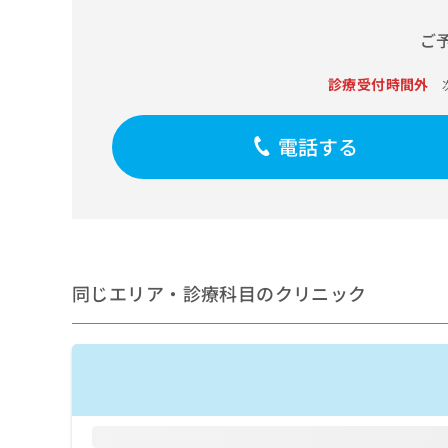
せ
こち
ち
らは
は
ご
マイ
こ
ら
ナビ
ち
クリ
診療受付時間外
ら
ニッ
クナ
広
ビサ
広
資
イト
電話する
告
告
への
料
出
出
お問
の
稿
合せ
稿
ご
の
フォ
の
請
お
ーム
お
求
問
とな
問
りま
は
い
い
す。
こ
合
同じエリア・診療科目のクリニック
合
クリ
ち
わ
ニッ
わ
ら
せ
クの
せ
は
予
は
約・
こ
こ
無
症状
ち
ち
のご
料
ら
相談
ら
情
など
報
はで