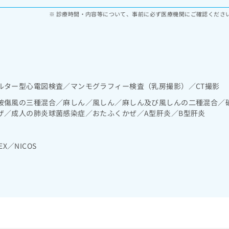
診療時間・内容等について、事前に必ず医療機関にご確認くださ
ルター型心電図検査／マンモグラフィー検査（乳房撮影）／CT撮影
破傷風の三種混合／麻しん／風しん／麻しん及び風しんの二種混合／
ザ／成人の肺炎球菌感染症／おたふくかぜ／A型肝炎／B型肝炎
EX／NICOS