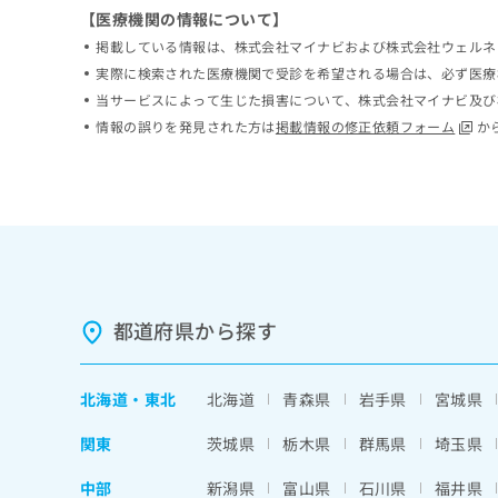
ち
【医療機関の情報について】
み
ら
は
掲載している情報は、株式会社マイナビおよび株式会社ウェルネ
こ
実際に検索された医療機関で受診を希望される場合は、必ず医療
ち
当サービスによって生じた損害について、株式会社マイナビ及び
そ
ら
の
情報の誤りを発見された方は
掲載情報の修正依頼フォーム
か
他
の
お
問
い
合
わ
せ
は
都道府県から探す
こ
ち
ら
北海道
・
東北
北海道
青森県
岩手県
宮城県
関東
茨城県
栃木県
群馬県
埼玉県
中部
新潟県
富山県
石川県
福井県