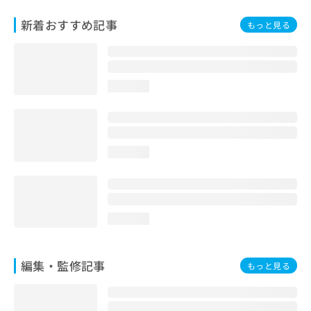
お
新着おすすめ記事
問
もっと見る
い
合
わ
せ
loading...
は
こ
ち
ら
loading...
loading...
編集・監修記事
もっと見る