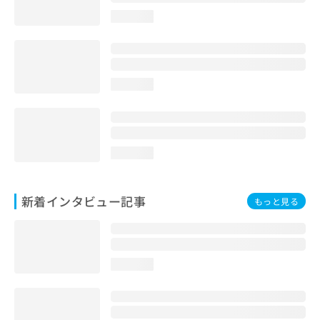
loading...
loading...
loading...
新着インタビュー記事
もっと見る
loading...