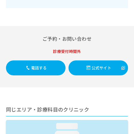
出
稿
クリ
資
稿
ニッ
の
料
クナ
の
お
の
ビサ
お
問
ご
イト
問
い
請
への
い
合
お問
求
合
ご予約・お問い合わせ
合せ
わ
は
フォ
わ
せ
こ
ーム
せ
は
ち
診療受付時間外
とな
は
こ
ら
りま
こ
ち
す。
ち
電話する
公式サイト
ら
クリ
無
ら
ニッ
料
クの
資
情
予
料
報
約・
の
症状
拡
のご
ご
充
相談
請
の
同じエリア・診療科目のクリニック
など
求
お
はで
は
申
きま
こ
せん
し
loading...
ので
ち
込