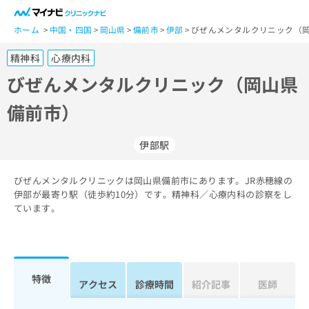
一
般
ホーム
中国・四国
岡山県
備前市
伊部
びぜんメンタルクリニック（岡
ユ
精神科
心療内科
ー
ザ
びぜんメンタルクリニック（岡山県
ー
備前市）
の
方
は
伊部駅
こ
ち
びぜんメンタルクリニックは岡山県備前市にあります。JR赤穂線の
ら
伊部が最寄り駅（徒歩約10分）です。精神科／心療内科の診察をし
ています。
医
マ
療
イ
関
ナ
係
ビ
者
ク
特徴
アクセス
診療時間
紹介記事
医師
の
リ
方
ニ