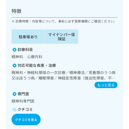
ッ
は
ク
こ
特徴
ナ
ち
ビ
診療時間・内容等について、事前に必ず医療機関にご確認ください。
ら
に
関
マイナンバー保
広
駐車場あり
す
広
険証
告
る
告
代
お
診療科目
出
理
問
稿
精神科 心療内科
店
い
の
対応可能な疾患・治療
合
の
お
わ
精神科・神経科領域の一次診療／精神療法／思春期のうつ病
方
問
せ
又は躁うつ病／睡眠障害／神経症性障害（強迫性障害、不安
い
は
障害、パニック障害等）／認知症／心的外傷後ストレス障害
は
合
もっと見る
こ
（PTSD）
こ
わ
ち
専門医
ち
せ
ら
ら
精神科専門医
は
こ
クチコミ
こち
ち
広
らは
広
ら
クチコミを見る
告
マイ
告
出
ナビ