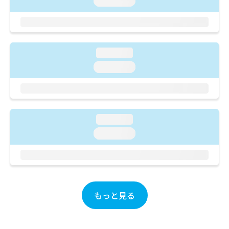
loading...
ご了
ら
み
承く
は
ださ
こ
無
い。
ち
料
ら
情
loading...
報
loading...
拡
掲
充
載
の
情
お
報
申
の
し
loading...
修
込
正
loading...
み
は
は
こ
こ
ち
ち
ら
ら
もっと見る
そ
の
他
の