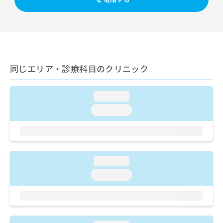
出
稿
クリ
資
稿
ニッ
の
料
クナ
の
お
の
ビサ
お
問
ご
イト
問
い
請
への
い
合
お問
求
合
合せ
わ
は
同じエリア・診療科目のクリニック
フォ
わ
せ
こ
ーム
せ
は
ち
とな
は
こ
ら
loading...
りま
こ
ち
す。
loading...
ち
ら
クリ
無
ら
ニッ
料
クの
資
情
予
料
報
約・
の
症状
拡
loading...
のご
ご
充
相談
loading...
請
の
など
求
お
はで
は
申
きま
こ
せん
し
ので
ち
込