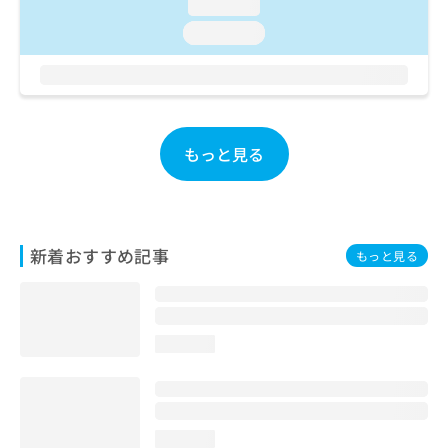
ご了
loading...
ら
み
承く
は
loading...
ださ
こ
無
い。
ち
料
ら
情
報
拡
掲
もっと見る
充
載
の
情
お
報
申
の
し
修
込
新着おすすめ記事
正
もっと見る
み
は
は
こ
こ
ち
ち
ら
loading...
ら
そ
の
他
loading...
の