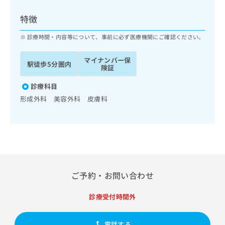
ッ
は
ク
こ
特徴
ナ
ち
ビ
診療時間・内容等について、事前に必ず医療機関にご確認ください。
ら
に
関
マイナンバー保
広
駅徒歩5分圏内
す
広
険証
告
る
告
代
お
診療科目
出
理
問
稿
形成外科 美容外科 皮膚科
店
い
の
合
の
お
わ
方
問
せ
い
は
は
合
こ
こ
わ
ち
ち
せ
ら
ご予約・お問い合わせ
ら
は
こ
こち
診療受付時間外
ち
広
らは
広
ら
告
マイ
告
出
ナビ
電話する