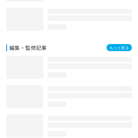
お
問
い
合
loading...
わ
せ
は
編集・監修記事
こ
もっと見る
ち
ら
loading...
loading...
loading...