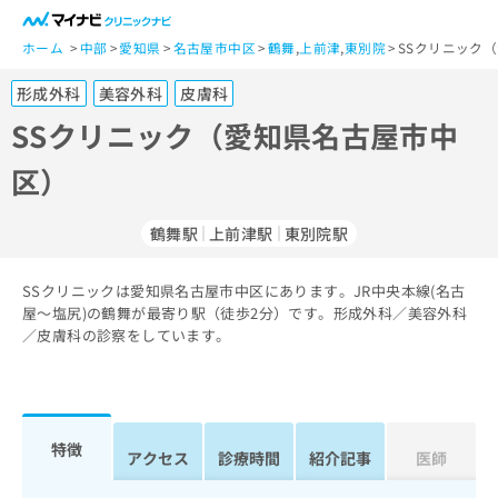
一
般
ホーム
中部
愛知県
名古屋市中区
鶴舞
,
上前津
,
東別院
SSクリニック
ユ
形成外科
美容外科
皮膚科
ー
ザ
SSクリニック（愛知県名古屋市中
ー
区）
の
方
は
鶴舞駅
上前津駅
東別院駅
こ
ち
SSクリニックは愛知県名古屋市中区にあります。JR中央本線(名古
ら
屋～塩尻)の鶴舞が最寄り駅（徒歩2分）です。形成外科／美容外科
／皮膚科の診察をしています。
医
マ
療
イ
関
ナ
係
ビ
者
ク
特徴
アクセス
診療時間
紹介記事
医師
の
リ
方
ニ