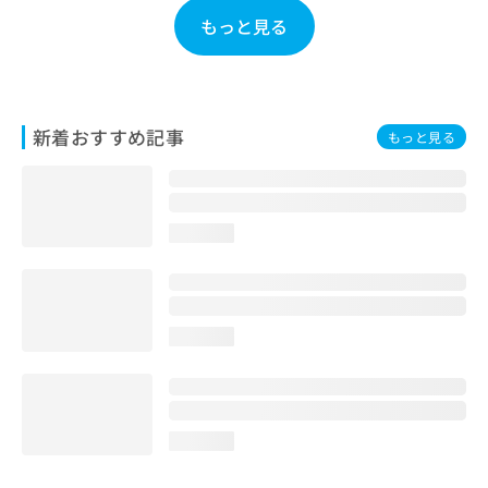
お
もっと見る
問
い
合
わ
せ
新着おすすめ記事
もっと見る
は
こ
ち
ら
loading...
loading...
loading...