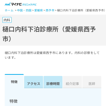
一
般
ホーム
中国・四国
愛媛県
西予市
樋口内科下泊診療所（愛媛県西予市
ユ
内科
ー
ザ
樋口内科下泊診療所（愛媛県西予
ー
市）
の
方
は
こ
樋口内科下泊診療所は愛媛県西予市にあります。内科の診察をして
ち
います。
ら
医
マ
療
イ
特徴
関
アクセス
診療時間
紹介記事
医師
ナ
係
ビ
者
ク
の
リ
特徴
方
ニ