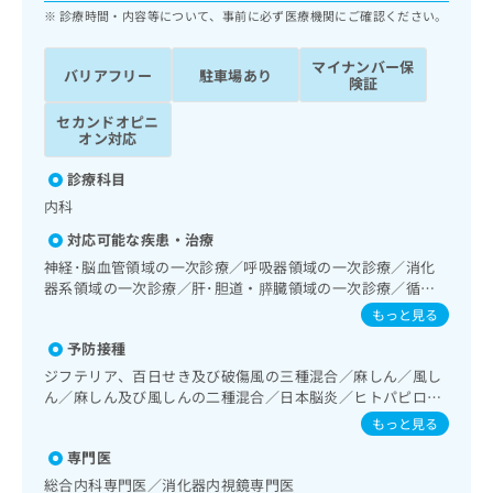
ッ
は
診療時間・内容等について、事前に必ず医療機関にご確認ください。
ク
こ
ナ
ち
マイナンバー保
バリアフリー
駐車場あり
ビ
険証
ら
に
関
セカンドオピニ
広
オン対応
す
広
告
る
告
診療科目
代
お
出
理
内科
問
稿
店
い
の
対応可能な疾患・治療
合
の
お
神経･脳血管領域の一次診療／呼吸器領域の一次診療／消化
わ
方
問
器系領域の一次診療／肝･胆道・膵臓領域の一次診療／循環
せ
い
は
器系領域の一次診療／腎･泌尿器系領域の一次診療／内分泌･
もっと見る
は
合
こ
代謝･栄養領域の一次診療／インスリン療法／血液・免疫系
こ
わ
予防接種
領域の一次診療／漢方薬の処方
ち
ち
せ
ら
ジフテリア、百日せき及び破傷風の三種混合／麻しん／風し
ら
は
ん／麻しん及び風しんの二種混合／日本脳炎／ヒトパピロー
こ
マウイルス感染症／水痘／インフルエンザ／成人の肺炎球菌
もっと見る
こち
ち
広
感染症／おたふくかぜ／B型肝炎
らは
広
ら
専門医
告
マイ
告
出
ナビ
総合内科専門医／消化器内視鏡専門医