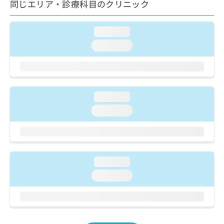
ご了
同じエリア・診療科目のクリニック
ら
み
承く
は
ださ
こ
無
い。
loading...
ち
料
ら
loading...
情
報
拡
掲
充
載
の
情
お
loading...
報
申
の
loading...
し
修
込
正
み
は
は
こ
こ
ち
loading...
ち
ら
loading...
ら
そ
の
他
の