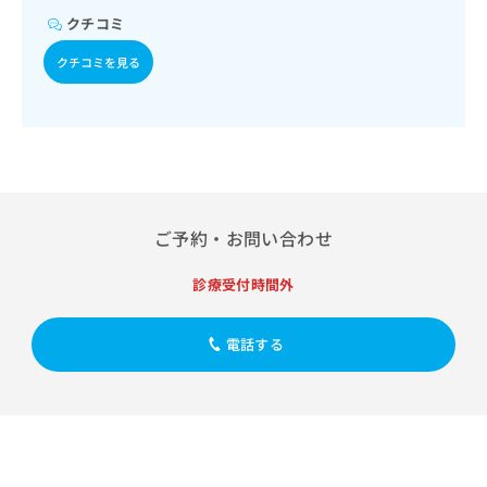
出
稿
クリ
資
クチコミ
稿
ニッ
の
料
クナ
の
お
の
クチコミを見る
ビサ
お
問
ご
イト
問
い
請
への
い
合
お問
求
合
合せ
わ
は
フォ
わ
せ
こ
ーム
せ
は
ち
とな
は
こ
ら
りま
こ
ち
す。
ご予約・お問い合わせ
ち
ら
クリ
無
ら
ニッ
料
診療受付時間外
クの
資
情
予
料
報
約・
の
症状
電話する
拡
のご
ご
充
相談
請
の
など
求
お
はで
は
申
きま
こ
せん
し
ので
ち
込