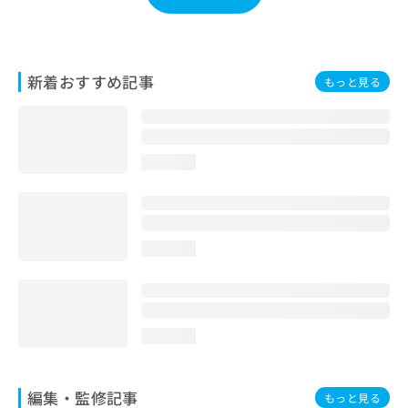
お
問
い
合
新着おすすめ記事
もっと見る
わ
せ
は
こ
ち
loading...
ら
loading...
loading...
編集・監修記事
もっと見る