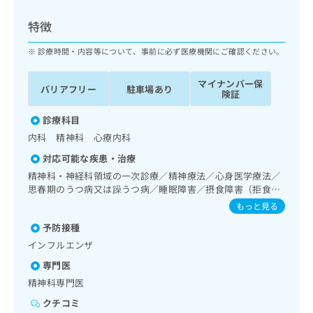
ッ
は
ク
こ
特徴
ナ
ち
ビ
診療時間・内容等について、事前に必ず医療機関にご確認ください。
ら
に
関
マイナンバー保
広
バリアフリー
駐車場あり
す
広
険証
告
る
告
代
お
診療科目
出
理
問
稿
内科 精神科 心療内科
店
い
の
対応可能な疾患・治療
合
の
お
わ
精神科・神経科領域の一次診療／精神療法／心身医学療法／
方
問
せ
思春期のうつ病又は躁うつ病／睡眠障害／摂食障害（拒食
い
は
症･過食症）／アルコール依存症／薬物依存症／神経症性障
は
合
もっと見る
こ
害（強迫性障害、不安障害、パニック障害等）／認知症／心
こ
わ
ち
予防接種
的外傷後ストレス障害（PTSD）／発達障害（自閉症、学習
ち
せ
ら
障害等）／消化器系領域の一次診療／循環器系領域の一次診
ら
インフルエンザ
は
療／内分泌･代謝･栄養領域の一次診療
こ
専門医
こち
ち
広
精神科専門医
らは
広
ら
告
マイ
告
クチコミ
出
ナビ