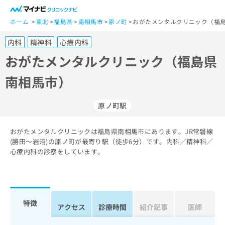
一
般
ホーム
東北
福島県
南相馬市
原ノ町
おがたメンタルクリニック（福島
ユ
内科
精神科
心療内科
ー
ザ
おがたメンタルクリニック（福島県
ー
南相馬市）
の
方
は
原ノ町駅
こ
ち
おがたメンタルクリニックは福島県南相馬市にあります。JR常磐線
ら
(勝田～岩沼)の原ノ町が最寄り駅（徒歩6分）です。内科／精神科／
心療内科の診察をしています。
医
マ
療
イ
関
ナ
係
ビ
者
ク
特徴
アクセス
診療時間
紹介記事
医師
の
リ
方
ニ