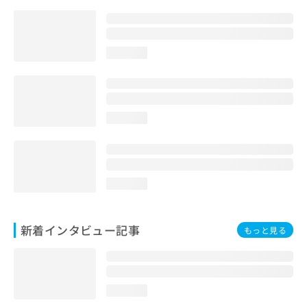
loading...
loading...
loading...
新着インタビュー記事
もっと見る
loading...