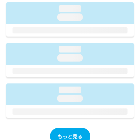
ご了
ら
み
承く
loading...
は
ださ
こ
無
い。
loading...
ち
料
ら
情
報
拡
掲
充
載
loading...
の
情
loading...
お
報
申
の
し
修
込
正
み
は
loading...
は
こ
こ
loading...
ち
ち
ら
ら
そ
の
他
もっと見る
の