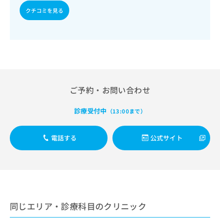
出
稿
クリ
資
クチコミを見る
稿
ニッ
の
料
クナ
の
お
の
ビサ
お
問
ご
イト
問
い
請
への
い
合
お問
求
合
合せ
わ
は
フォ
わ
せ
こ
ーム
せ
は
ち
とな
ご予約・お問い合わせ
は
こ
ら
りま
こ
ち
す。
ち
診療受付中
（13:00まで）
ら
クリ
無
ら
ニッ
料
クの
資
情
予
電話する
公式サイト
料
報
約・
の
症状
拡
のご
ご
充
相談
請
の
など
求
お
はで
は
申
きま
こ
同じエリア・診療科目のクリニック
せん
し
ので
ち
込