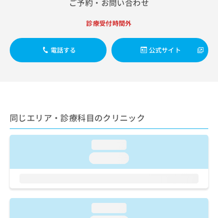
ご了
ご予約・お問い合わせ
ら
み
承く
は
ださ
診療受付時間外
こ
無
い。
ち
料
ら
情
電話する
公式サイト
報
拡
掲
充
載
の
情
お
報
申
の
し
修
同じエリア・診療科目のクリニック
込
正
み
は
は
こ
loading...
こ
ち
loading...
ち
ら
ら
そ
の
他
loading...
の