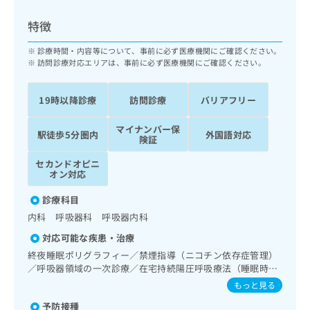
ッ
は
ク
こ
特徴
ナ
ち
ビ
診療時間・内容等について、事前に必ず医療機関にご確認ください。
ら
に
訪問診療対応エリアは、事前に必ず医療機関にご確認ください。
関
広
す
広
告
19時以降診療
訪問診療
バリアフリー
る
告
代
お
出
マイナンバー保
理
問
稿
駅徒歩5分圏内
外国語対応
険証
店
い
の
合
の
お
セカンドオピニ
わ
オン対応
方
問
せ
い
は
診療科目
は
合
こ
こ
わ
内科 呼吸器科 呼吸器内科
ち
ち
せ
ら
対応可能な疾患・治療
ら
は
終夜睡眠ポリグラフィー／禁煙指導（ニコチン依存症管理）
こ
／呼吸器領域の一次診療／在宅持続陽圧呼吸療法（睡眠時無
こち
ち
広
らは
呼吸症候群治療）／在宅酸素療法／消化器系領域の一次診療
もっと見る
広
ら
告
マイ
／肝･胆道・膵臓領域の一次診療／循環器系領域の一次診療
告
出
ナビ
予防接種
／ホルター型心電図検査／腎･泌尿器系領域の一次診療／内