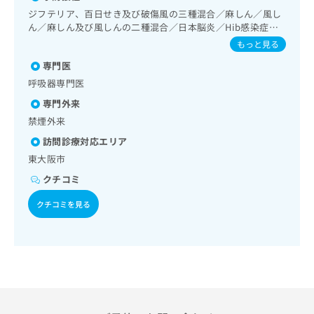
出
稿
クリ
資
分泌･代謝･栄養領域の一次診療／血液・免疫系領域の一次診
ジフテリア、百日せき及び破傷風の三種混合／麻しん／風し
稿
ニッ
の
料
療／アレルギーの減感作療法／医療用麻薬によるがん疼痛治
ん／麻しん及び風しんの二種混合／日本脳炎／Hib感染症／
クナ
の
お
の
療／漢方薬の処方／在宅における看取り
水痘／インフルエンザ／成人の肺炎球菌感染症／おたふくか
ビサ
もっと見る
お
問
ご
イト
ぜ／B型肝炎
問
い
請
への
専門医
い
合
お問
求
呼吸器専門医
合
合せ
わ
は
フォ
わ
専門外来
せ
こ
ーム
せ
は
ち
禁煙外来
とな
は
こ
ら
りま
訪問診療対応エリア
こ
ち
す。
ち
東大阪市
ら
クリ
無
ら
ニッ
クチコミ
料
クの
資
情
予
クチコミを見る
料
報
約・
の
症状
拡
のご
ご
充
相談
請
の
など
求
お
はで
は
申
きま
こ
せん
し
ので
ち
込