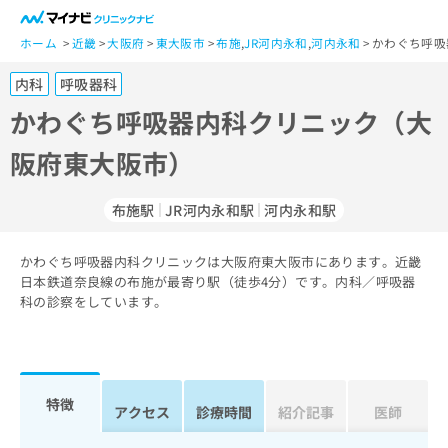
一
般
ホーム
近畿
大阪府
東大阪市
布施
,
JR河内永和
,
河内永和
かわぐち呼吸
ユ
内科
呼吸器科
ー
ザ
かわぐち呼吸器内科クリニック（大
ー
阪府東大阪市）
の
方
は
布施駅
JR河内永和駅
河内永和駅
こ
ち
かわぐち呼吸器内科クリニックは大阪府東大阪市にあります。近畿
ら
日本鉄道奈良線の布施が最寄り駅（徒歩4分）です。内科／呼吸器
科の診察をしています。
医
マ
療
イ
関
ナ
係
ビ
者
ク
特徴
アクセス
診療時間
紹介記事
医師
の
リ
方
ニ