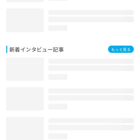
loading...
新着インタビュー記事
もっと見る
loading...
loading...
loading...