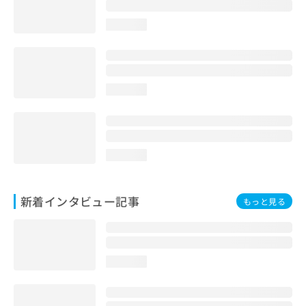
loading...
loading...
loading...
新着インタビュー記事
もっと見る
loading...