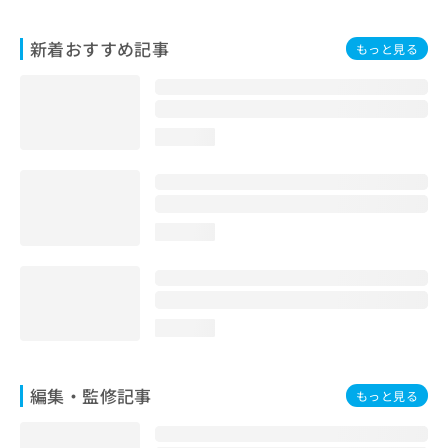
お
問
新着おすすめ記事
もっと見る
い
合
わ
せ
は
loading...
こ
ち
ら
loading...
loading...
編集・監修記事
もっと見る