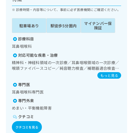
ッ
は
ク
診療時間・内容等について、事前に必ず医療機関にご確認ください。
こ
ナ
ち
ビ
ら
マイナンバー保
駐車場あり
駅徒歩5分圏内
に
険証
関
広
す
診療科目
広
告
る
告
耳鼻咽喉科
代
お
出
対応可能な疾患・治療
理
問
稿
店
い
精神科・神経科領域の一次診療／耳鼻咽喉領域の一次診療／
の
喉頭ファイバースコピー／純音聴力検査／補聴器適合検査／
合
の
お
呼吸器領域の一次診療
わ
方
問
もっと見る
せ
い
は
専門医
は
合
こ
耳鼻咽喉科専門医
こ
わ
ち
ち
せ
専門外来
ら
ら
は
めまい・平衡機能障害
こ
こち
クチコミ
ち
広
らは
広
ら
告
マイ
クチコミを見る
告
出
ナビ