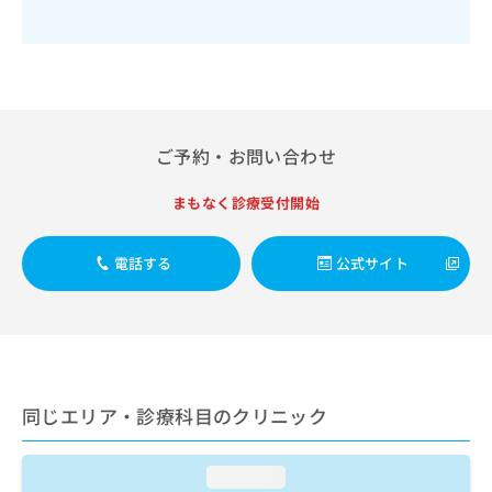
出
稿
クリ
資
稿
ニッ
の
料
クナ
の
お
の
ビサ
お
問
ご
イト
問
い
請
への
い
合
お問
求
合
合せ
わ
は
ご予約・お問い合わせ
フォ
わ
せ
こ
ーム
せ
は
ち
とな
まもなく診療受付開始
は
こ
ら
りま
こ
ち
す。
ち
ら
クリ
無
電話する
公式サイト
ら
ニッ
料
クの
資
情
予
料
報
約・
の
症状
拡
のご
ご
充
相談
請
の
など
求
同じエリア・診療科目のクリニック
お
はで
は
申
きま
こ
せん
し
ので
loading...
ち
込