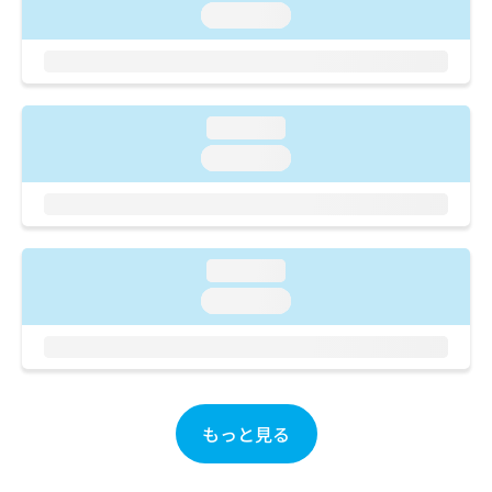
ご了
ら
み
loading...
承く
は
ださ
こ
無
い。
ち
料
ら
情
報
loading...
拡
掲
loading...
充
載
の
情
お
報
申
の
し
修
loading...
込
正
み
loading...
は
は
こ
こ
ち
ち
ら
ら
そ
もっと見る
の
他
の