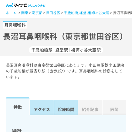
一
般
ホーム
関東
東京都
世田谷区
千歳船橋
,
経堂
,
祖師ヶ谷大蔵
長沼耳鼻咽
ユ
耳鼻咽喉科
ー
ザ
長沼耳鼻咽喉科（東京都世田谷区）
ー
の
千歳船橋駅
経堂駅
祖師ヶ谷大蔵駅
方
は
こ
長沼耳鼻咽喉科は東京都世田谷区にあります。小田急電鉄小田原線
の千歳船橋が最寄り駅（徒歩1分）です。耳鼻咽喉科の診察をして
ち
います。
ら
医
マ
療
イ
関
ナ
特徴
アクセス
診療時間
紹介記事
医師
係
ビ
者
ク
の
リ
方
ニ
特徴