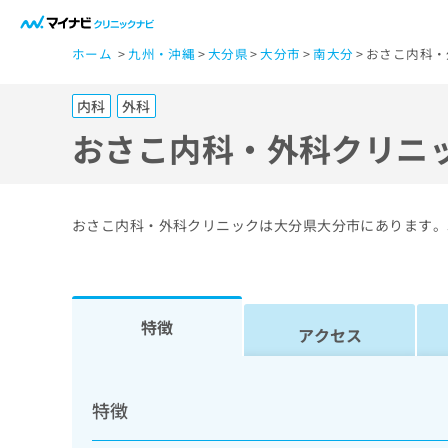
一
ホーム
九州・沖縄
大分県
大分市
南大分
おさこ内科・
般
ユ
内科
外科
ー
ザ
おさこ内科・外科クリニ
ー
の
方
おさこ内科・外科クリニックは大分県大分市にあります。
は
こ
ち
ら
特徴
アクセス
医
マ
療
イ
特徴
ナ
関
ビ