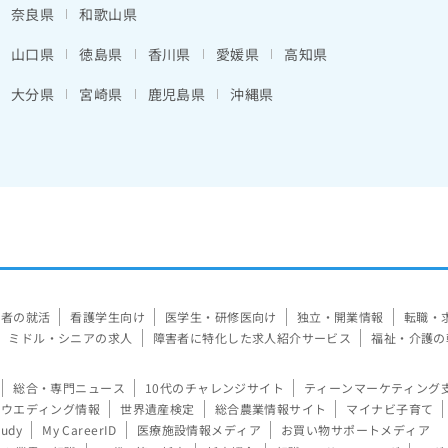
奈良県
和歌山県
山口県
徳島県
香川県
愛媛県
高知県
大分県
宮崎県
鹿児島県
沖縄県
験者の就活
看護学生向け
医学生・研修医向け
独立・開業情報
転職・
ミドル・シニアの求人
障害者に特化した求人紹介サービス
福祉・介護の
総合・専門ニュース
10代のチャレンジサイト
ティーンマーケティング
ウエディング情報
世界遺産検定
総合農業情報サイト
マイナビ子育て
tudy
My CareerID
医療施設情報メディア
お買い物サポートメディア