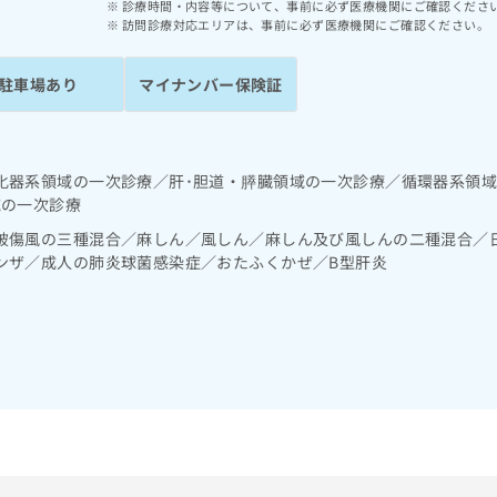
診療時間・内容等について、事前に必ず医療機関にご確認くださ
訪問診療対応エリアは、事前に必ず医療機関にご確認ください。
駐車場あり
マイナンバー保険証
化器系領域の一次診療／肝･胆道・膵臓領域の一次診療／循環器系領
域の一次診療
破傷風の三種混合／麻しん／風しん／麻しん及び風しんの二種混合／
ンザ／成人の肺炎球菌感染症／おたふくかぜ／B型肝炎