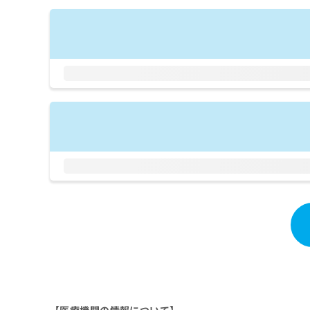
拡
資
きま
充
料
せん
の
ので
の
ご了
お
ご
承く
申
請
ださ
し
求
い。
込
は
み
こ
は
ち
こ
ら
ち
ら
無
料
掲
情
載
報
情
拡
報
充
の
の
修
お
正
申
は
し
こ
込