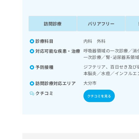
係
ク
者
リ
の
ニ
ッ
訪問診療
バリアフリー
方
ク
は
ナ
こ
診療科目
内科 外科
ビ
ち
に
呼吸器領域の一次診療／消
対応可能な疾患・治療
関
ら
一次診療／腎･泌尿器系領
す
る
ジフテリア、百日せき及び
予防接種
お
本脳炎／水痘／インフルエ
広
広
問
大分市
訪問診療対応エリア
告
告
い
出
代
合
クチコミ
クチコミを見る
稿
わ
理
の
せ
店
お
は
の
問
こ
い
方
ち
合
ら
は
わ
こ