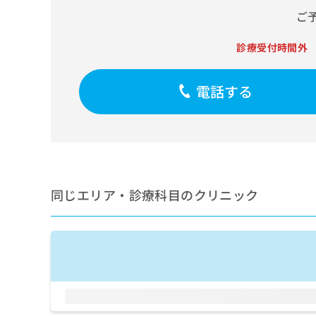
せ
こち
ご
ち
らは
は
マイ
こ
ら
ナビ
ち
診療受付時間外
クリ
ら
ニッ
クナ
広
ビサ
電話する
広
資
イト
告
告
への
料
出
出
お問
の
稿
合せ
稿
ご
の
フォ
の
請
お
ーム
お
求
問
とな
問
りま
は
い
同じエリア・診療科目のクリニック
い
す。
こ
合
合
クリ
ち
わ
ニッ
わ
ら
せ
クの
せ
は
予
は
約・
こ
こ
無
症状
ち
ち
のご
料
ら
相談
ら
情
など
報
はで