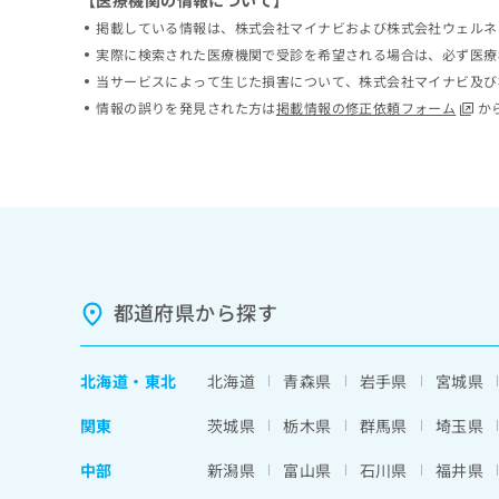
【医療機関の情報について】
ち
み
掲載している情報は、株式会社マイナビおよび株式会社ウェルネ
ら
は
実際に検索された医療機関で受診を希望される場合は、必ず医療
こ
当サービスによって生じた損害について、株式会社マイナビ及び
ち
そ
情報の誤りを発見された方は
掲載情報の修正依頼フォーム
か
ら
の
他
の
お
問
い
合
わ
せ
都道府県から探す
は
こ
ち
北海道
・
東北
北海道
青森県
岩手県
宮城県
ら
関東
茨城県
栃木県
群馬県
埼玉県
中部
新潟県
富山県
石川県
福井県