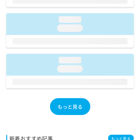
ご了
ら
み
承く
は
ださ
こ
無
い。
loading...
ち
料
ら
loading...
情
報
拡
掲
充
載
の
情
loading...
お
報
申
の
loading...
し
修
込
正
み
は
は
こ
こ
ち
ち
ら
もっと見る
ら
そ
の
他
新着おすすめ記事
の
もっと見る