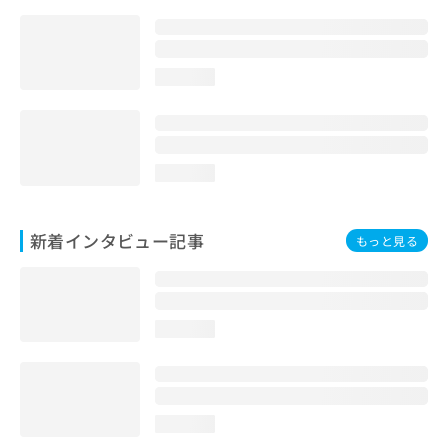
loading...
loading...
新着インタビュー記事
もっと見る
loading...
loading...