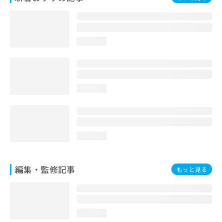
お
問
い
合
loading...
わ
せ
は
こ
ち
loading...
ら
loading...
編集・監修記事
もっと見る
loading...