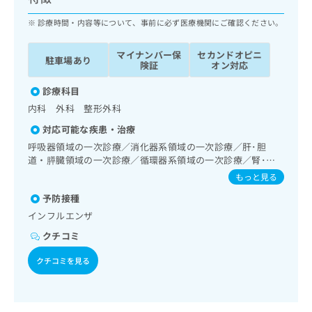
ッ
は
ク
診療時間・内容等について、事前に必ず医療機関にご確認ください。
こ
ナ
ち
ビ
ら
マイナンバー保
セカンドオピニ
駐車場あり
に
険証
オン対応
関
広
す
診療科目
広
告
る
告
内科 外科 整形外科
代
お
出
対応可能な疾患・治療
理
問
稿
店
い
呼吸器領域の一次診療／消化器系領域の一次診療／肝･胆
の
道・膵臓領域の一次診療／循環器系領域の一次診療／腎･泌
合
の
お
尿器系領域の一次診療／内分泌･代謝･栄養領域の一次診療
わ
方
問
もっと見る
せ
い
は
予防接種
は
合
こ
インフルエンザ
こ
わ
ち
ち
せ
クチコミ
ら
ら
は
こ
クチコミを見る
こち
ち
広
らは
広
ら
告
マイ
告
出
ナビ