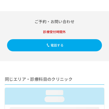
出
稿
クリ
資
稿
ニッ
の
料
クナ
の
お
の
ビサ
お
問
ご
イト
問
ご予約・お問い合わせ
い
請
への
い
合
お問
求
合
合せ
わ
診療受付時間外
は
フォ
わ
せ
こ
ーム
せ
は
ち
とな
は
電話する
こ
ら
りま
こ
ち
す。
ち
ら
クリ
無
ら
ニッ
料
クの
資
情
予
料
報
約・
の
症状
拡
同じエリア・診療科目のクリニック
のご
ご
充
相談
請
の
など
求
お
loading...
はで
は
申
きま
loading...
こ
せん
し
ので
ち
込