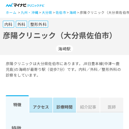
一
般
ホーム
九州・沖縄
大分県
佐伯市
海崎
彦陽クリニック（大分県佐伯市
ユ
内科
外科
整形外科
ー
ザ
彦陽クリニック（大分県佐伯市）
ー
の
海崎駅
方
は
こ
彦陽クリニックは大分県佐伯市にあります。JR日豊本線(中津～鹿
児島)の海崎が最寄り駅（徒歩7分）です。内科／外科／整形外科の
ち
診察をしています。
ら
医
マ
療
イ
関
ナ
特徴
アクセス
診療時間
紹介記事
医師
係
ビ
者
ク
の
リ
方
ニ
特徴