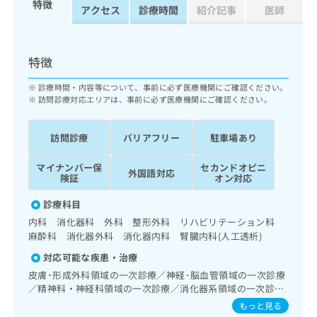
特徴
ッ
は
アクセス
診療時間
紹介記事
医師
ク
こ
ナ
ち
ビ
ら
特徴
に
関
広
診療時間・内容等について、事前に必ず医療機関にご確認ください。
す
広
訪問診療対応エリアは、事前に必ず医療機関にご確認ください。
告
る
告
代
お
出
理
問
稿
訪問診療
バリアフリー
駐車場あり
店
い
の
合
の
お
マイナンバー保
セカンドオピニ
外国語対応
わ
険証
オン対応
方
問
せ
い
は
診療科目
は
合
こ
こ
わ
内科 消化器科 外科 整形外科 リハビリテーション科
ち
ち
せ
麻酔科 消化器外科 消化器内科 腎臓内科(人工透析)
ら
ら
は
対応可能な疾患・治療
こ
こち
皮膚･形成外科領域の一次診療／神経･脳血管領域の一次診療
ち
広
らは
／精神科・神経科領域の一次診療／消化器系領域の一次診療
広
ら
告
マイ
／肝･胆道・膵臓領域の一次診療／循環器系領域の一次診療
もっと見る
告
出
ナビ
／腎･泌尿器系領域の一次診療／血液透析／乳腺領域の一次