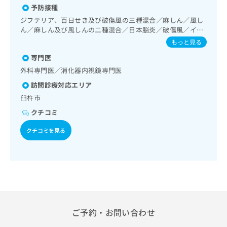
出
稿
クリ
資
予防接種
診療／内分泌･代謝･栄養領域の一次診療／インスリン療法／
稿
ニッ
の
料
血液・免疫系領域の一次診療／筋・骨格系及び外傷領域の一
ジフテリア、百日せき及び破傷風の三種混合／麻しん／風し
クナ
の
お
の
次診療／手の外科手術／麻酔科標榜医による麻酔（麻酔管
ん／麻しん及び風しんの二種混合／日本脳炎／破傷風／イン
ビサ
お
問
ご
理）／神経ブロック
イト
フルエンザ／成人の肺炎球菌感染症
もっと見る
問
い
請
への
い
合
お問
求
専門医
合
合せ
わ
は
外科専門医／消化器内視鏡専門医
フォ
わ
せ
こ
ーム
せ
訪問診療対応エリア
は
ち
とな
は
こ
ら
臼杵市
りま
こ
ち
す。
クチコミ
ち
ら
クリ
無
ら
ニッ
料
クチコミを見る
クの
資
情
予
料
報
約・
の
症状
拡
のご
ご
充
相談
請
の
など
求
お
はで
は
申
きま
こ
せん
ご予約・お問い合わせ
し
ので
ち
込