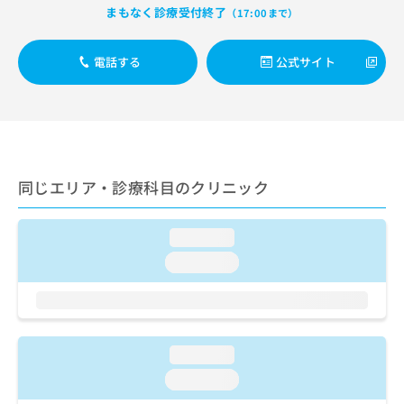
ご了
ら
み
まもなく診療受付終了
（17:00まで）
承く
は
ださ
こ
無
い。
電話する
公式サイト
ち
料
ら
情
報
拡
掲
充
載
の
情
お
報
同じエリア・診療科目のクリニック
申
の
し
修
込
正
loading...
み
は
loading...
は
こ
こ
ち
ち
ら
ら
そ
loading...
の
loading...
他
の