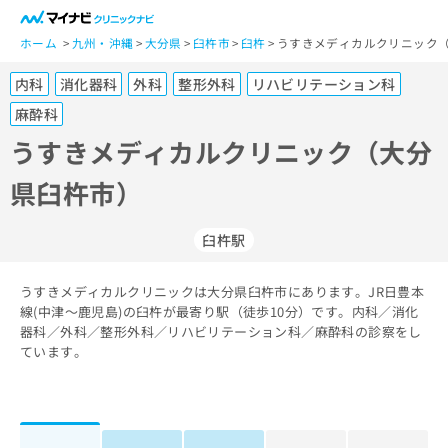
一
般
ホーム
九州・沖縄
大分県
臼杵市
臼杵
うすきメディカルクリニック（
ユ
内科
消化器科
外科
整形外科
リハビリテーション科
ー
ザ
麻酔科
ー
うすきメディカルクリニック（大分
の
方
県臼杵市）
は
こ
臼杵駅
ち
ら
うすきメディカルクリニックは大分県臼杵市にあります。JR日豊本
医
線(中津～鹿児島)の臼杵が最寄り駅（徒歩10分）です。内科／消化
マ
療
器科／外科／整形外科／リハビリテーション科／麻酔科の診察をし
イ
関
ています。
ナ
係
ビ
者
ク
の
リ
方
ニ