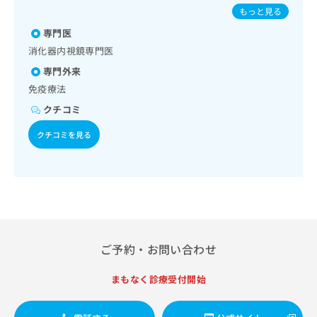
出
道・膵臓領域の一次診療／循環器系領域の一次診療／ホルタ
稿
クリ
ンザ／成人の肺炎球菌感染症／おたふくかぜ／A型肝炎／B型
資
もっと見る
稿
ニッ
ー型心電図検査／腎･泌尿器系領域の一次診療／腎悪性腫瘍
の
肝炎／狂犬病／髄膜炎菌感染症
料
クナ
化学療法／尿失禁の治療／婦人科領域の一次診療／内分泌･
の
専門医
お
の
ビサ
代謝･栄養領域の一次診療／インスリン療法／糖尿病患者教
お
問
ご
消化器内視鏡専門医
イト
育（食事療法、運動療法、自己血糖測定）／糖尿病による合
問
い
請
への
専門外来
併症に対する継続的な管理及び指導／血液・免疫系領域の一
い
合
お問
求
次診療／筋・骨格系及び外傷領域の一次診療／医療用麻薬に
合
免疫療法
合せ
わ
は
よるがん疼痛治療／がんに伴う精神症状のケア／漢方薬の処
フォ
わ
せ
こ
クチコミ
方／外来における化学療法／在宅における看取り
ーム
せ
は
ち
とな
は
こ
クチコミを見る
ら
りま
こ
ち
す。
ち
ら
クリ
無
ら
ニッ
料
クの
資
情
予
料
報
約・
の
症状
拡
のご
ご
充
相談
ご予約・お問い合わせ
請
の
など
求
お
はで
は
まもなく診療受付開始
申
きま
こ
せん
し
ので
ち
込