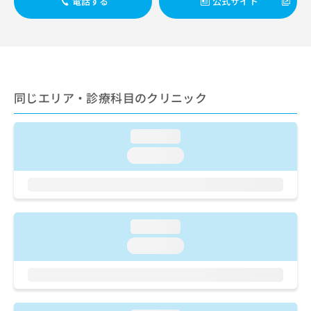
電話する
公式サイト
ご了
ら
み
承く
は
ださ
こ
無
い。
ち
料
ら
情
報
拡
掲
同じエリア・診療科目のクリニック
充
載
の
情
お
報
loading...
申
の
loading...
し
修
込
正
み
は
は
こ
こ
ち
loading...
ち
ら
ら
loading...
そ
の
他
の