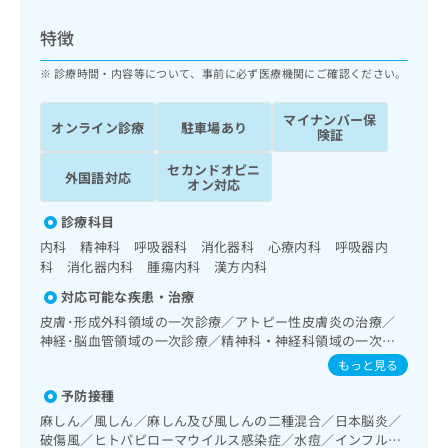
ッ
は
ク
こ
特徴
ナ
ち
ビ
診療時間・内容等について、事前に必ず医療機関にご確認ください。
ら
に
関
マイナンバー保
広
オンライン診療
駐車場あり
す
広
険証
告
る
告
代
セカンドオピニ
お
出
外国語対応
オン対応
理
問
稿
店
い
の
診療科目
合
の
お
内科 精神科 呼吸器科 消化器科 心療内科 呼吸器内
わ
方
問
科 消化器内科 腫瘍内科 漢方内科
せ
い
は
は
合
対応可能な疾患・治療
こ
こ
わ
ち
皮膚･形成外科領域の一次診療／アトピー性皮膚炎の治療／
ち
せ
神経･脳血管領域の一次診療／精神科・神経科領域の一次診
ら
ら
は
療／心身医学療法／禁煙指導（ニコチン依存症管理）／睡眠
もっと見る
こ
障害／認知症／眼領域の一次診療／耳鼻咽喉領域の一次診療
こち
ち
予防接種
広
／呼吸器領域の一次診療／在宅持続陽圧呼吸療法（睡眠時無
らは
広
ら
告
呼吸症候群治療）／在宅酸素療法／消化器系領域の一次診療
麻しん／風しん／麻しん及び風しんの二種混合／日本脳炎／
マイ
告
／上部消化管内視鏡検査／下部消化管内視鏡検査／肝･胆
出
ナビ
破傷風／ヒトパピローマウイルス感染症／水痘／インフルエ