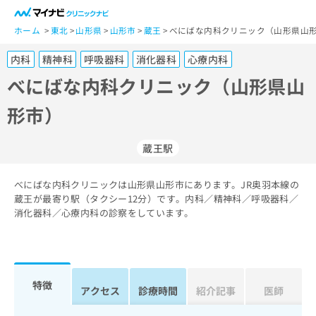
一
般
ホーム
東北
山形県
山形市
蔵王
べにばな内科クリニック（山形県山形
ユ
内科
精神科
呼吸器科
消化器科
心療内科
ー
ザ
べにばな内科クリニック（山形県山
ー
形市）
の
方
は
蔵王駅
こ
ち
べにばな内科クリニックは山形県山形市にあります。JR奥羽本線の
ら
蔵王が最寄り駅（タクシー12分）です。内科／精神科／呼吸器科／
消化器科／心療内科の診察をしています。
医
マ
療
イ
関
ナ
係
ビ
者
ク
特徴
アクセス
診療時間
紹介記事
医師
の
リ
方
ニ