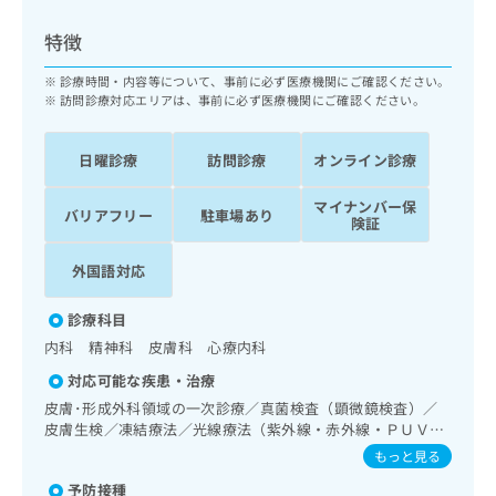
ッ
は
ク
こ
特徴
ナ
ち
ビ
診療時間・内容等について、事前に必ず医療機関にご確認ください。
ら
に
訪問診療対応エリアは、事前に必ず医療機関にご確認ください。
関
広
す
広
告
日曜診療
訪問診療
オンライン診療
る
告
代
お
出
マイナンバー保
理
問
稿
バリアフリー
駐車場あり
険証
店
い
の
合
の
お
外国語対応
わ
方
問
せ
い
は
診療科目
は
合
こ
こ
わ
内科 精神科 皮膚科 心療内科
ち
ち
せ
ら
対応可能な疾患・治療
ら
は
皮膚･形成外科領域の一次診療／真菌検査（顕微鏡検査）／
こ
皮膚生検／凍結療法／光線療法（紫外線・赤外線・ＰＵＶ
こち
ち
広
らは
Ａ）／アトピー性皮膚炎の治療／神経･脳血管領域の一次診
もっと見る
広
ら
告
マイ
療／精神科・神経科領域の一次診療／終夜睡眠ポリグラフィ
告
出
ナビ
予防接種
ー／睡眠障害／神経症性障害（強迫性障害、不安障害、パニ