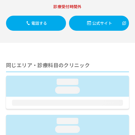
ご了
ら
み
承く
診療受付時間外
は
ださ
こ
無
い。
ち
料
電話する
公式サイト
ら
情
報
拡
掲
充
載
の
情
お
報
同じエリア・診療科目のクリニック
申
の
し
修
込
正
loading...
み
は
は
こ
loading...
こ
ち
ち
ら
ら
そ
loading...
の
他
loading...
の