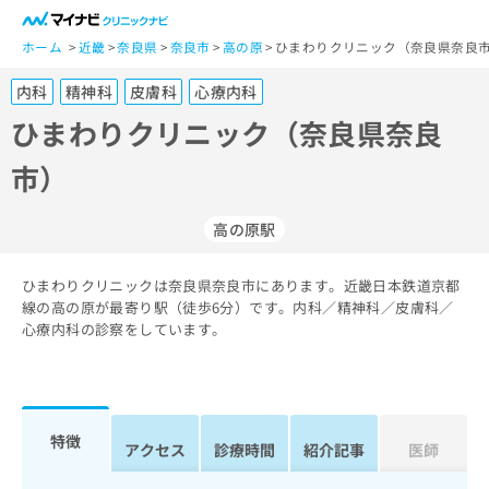
一
般
ホーム
近畿
奈良県
奈良市
高の原
ひまわりクリニック（奈良県奈良市
ユ
内科
精神科
皮膚科
心療内科
ー
ザ
ひまわりクリニック（奈良県奈良
ー
市）
の
方
は
高の原駅
こ
ち
ひまわりクリニックは奈良県奈良市にあります。近畿日本鉄道京都
ら
線の高の原が最寄り駅（徒歩6分）です。内科／精神科／皮膚科／
心療内科の診察をしています。
医
マ
療
イ
関
ナ
係
ビ
者
ク
特徴
アクセス
診療時間
紹介記事
医師
の
リ
方
ニ