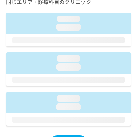
同じエリア・診療科目のクリニック
ご了
ら
み
承く
は
ださ
こ
無
い。
loading...
ち
料
loading...
ら
情
報
拡
掲
充
載
の
情
loading...
お
報
申
の
loading...
し
修
込
正
み
は
は
こ
こ
ち
loading...
ち
ら
loading...
ら
そ
の
他
の