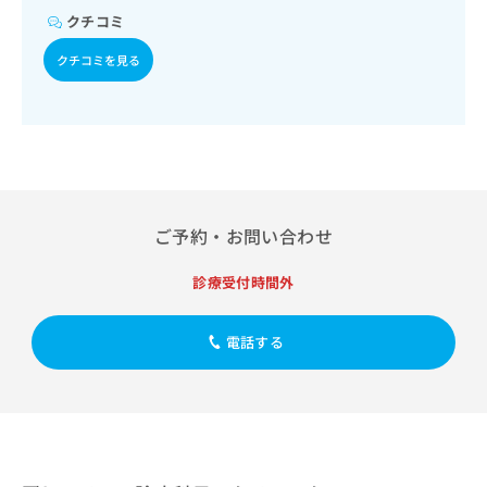
出
稿
クリ
資
クチコミ
稿
ニッ
の
料
クナ
の
お
の
クチコミを見る
ビサ
お
問
ご
イト
問
い
請
への
い
合
お問
求
合
合せ
わ
は
フォ
わ
せ
こ
ーム
せ
は
ち
とな
は
こ
ら
りま
こ
ち
す。
ご予約・お問い合わせ
ち
ら
クリ
無
ら
ニッ
料
診療受付時間外
クの
資
情
予
料
報
約・
の
症状
電話する
拡
のご
ご
充
相談
請
の
など
求
お
はで
は
申
きま
こ
せん
し
ので
ち
込