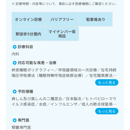
ッ
は
診療時間・内容等について、事前に必ず医療機関にご確認ください。
ク
こ
ナ
ち
オンライン診療
バリアフリー
駐車場あり
ビ
ら
に
マイナンバー保
関
駅徒歩5分圏内
広
険証
す
広
告
る
告
診療科目
代
お
出
内科
理
問
稿
店
い
の
対応可能な疾患・治療
合
の
お
終夜睡眠ポリグラフィー／呼吸器領域の一次診療／在宅持続
わ
方
問
陽圧呼吸療法（睡眠時無呼吸症候群治療）／在宅酸素療法／
せ
い
は
消化器系領域の一次診療／上部消化管内視鏡検査／下部消化
もっと見る
は
合
こ
管内視鏡検査／下部消化管内視鏡的切除術／肝･胆道・膵臓
こ
わ
予防接種
領域の一次診療／循環器系領域の一次診療／ホルター型心電
ち
ち
せ
図検査／腎･泌尿器系領域の一次診療／内分泌･代謝･栄養領
麻しん及び風しんの二種混合／日本脳炎／ヒトパピローマウ
ら
ら
は
域の一次診療／内分泌機能検査／インスリン療法／糖尿病患
イルス感染症／水痘／インフルエンザ／成人の肺炎球菌感染
こ
者教育（食事療法、運動療法、自己血糖測定）／糖尿病によ
症
もっと見る
こち
る合併症に対する継続的な管理及び指導／血液・免疫系領域
ち
広
らは
の一次診療
広
ら
専門医
告
マイ
告
出
腎臓専門医
ナビ