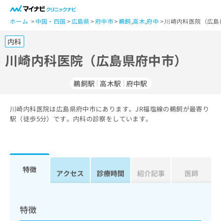
一
般
ホーム
中国・四国
広島県
府中市
鵜飼
,
高木
,
府中
川崎内科医院（広島
ユ
内科
ー
ザ
川崎内科医院（広島県府中市）
ー
の
鵜飼駅
高木駅
府中駅
方
は
こ
川崎内科医院は広島県府中市にあります。JR福塩線の鵜飼が最寄り
駅（徒歩5分）です。内科の診察をしています。
ち
ら
医
マ
療
イ
特徴
アクセス
診療時間
紹介記事
医師
関
ナ
係
ビ
者
ク
の
リ
特徴
方
ニ