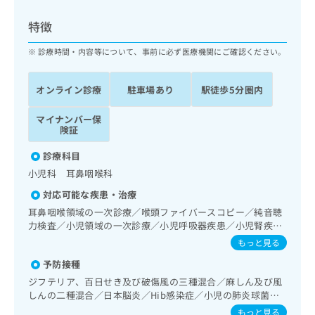
ッ
は
ク
こ
特徴
ナ
ち
ビ
診療時間・内容等について、事前に必ず医療機関にご確認ください。
ら
に
関
広
オンライン診療
駐車場あり
駅徒歩5分圏内
す
広
告
る
告
代
マイナンバー保
お
出
険証
理
問
稿
店
い
の
診療科目
合
の
お
小児科 耳鼻咽喉科
わ
方
問
せ
い
は
対応可能な疾患・治療
は
合
こ
耳鼻咽喉領域の一次診療／喉頭ファイバースコピー／純音聴
こ
わ
ち
力検査／小児領域の一次診療／小児呼吸器疾患／小児腎疾患
ち
せ
／小児神経疾患／小児アレルギー疾患／乳幼児の育児相談／
ら
もっと見る
ら
は
夜尿症の治療
こ
予防接種
こち
ち
広
ジフテリア、百日せき及び破傷風の三種混合／麻しん及び風
らは
広
ら
告
しんの二種混合／日本脳炎／Hib感染症／小児の肺炎球菌感
マイ
告
出
染症／水痘／インフルエンザ／おたふくかぜ／B型肝炎／ロ
ナビ
もっと見る