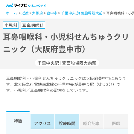
一
般
ホーム
近畿
大阪府
豊中市
千里中央
,
箕面船場阪大前
耳鼻咽喉科・小
ユ
小児科
耳鼻咽喉科
ー
ザ
耳鼻咽喉科・小児科せんちゅうクリ
ー
ニック（大阪府豊中市）
の
方
は
千里中央駅
箕面船場阪大前駅
こ
ち
耳鼻咽喉科・小児科せんちゅうクリニックは大阪府豊中市にありま
ら
す。北大阪急行電鉄南北線の千里中央が最寄り駅（徒歩2分）で
す。小児科／耳鼻咽喉科の診察をしています。
医
マ
療
イ
関
ナ
係
ビ
者
ク
特徴
アクセス
診療時間
紹介記事
医師
の
リ
方
ニ