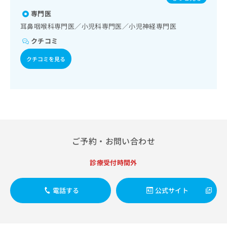
出
稿
クリ
タウイルス感染症
資
稿
ニッ
専門医
の
料
クナ
の
お
の
耳鼻咽喉科専門医／小児科専門医／小児神経専門医
ビサ
お
問
ご
イト
クチコミ
問
い
請
への
い
合
お問
求
クチコミを見る
合
合せ
わ
は
フォ
わ
せ
こ
ーム
せ
は
ち
とな
は
こ
ら
りま
こ
ち
す。
ち
ら
クリ
無
ら
ニッ
料
クの
資
ご予約・お問い合わせ
情
予
料
報
約・
の
症状
拡
診療受付時間外
のご
ご
充
相談
請
の
など
求
電話する
公式サイト
お
はで
は
申
きま
こ
せん
し
ので
ち
込