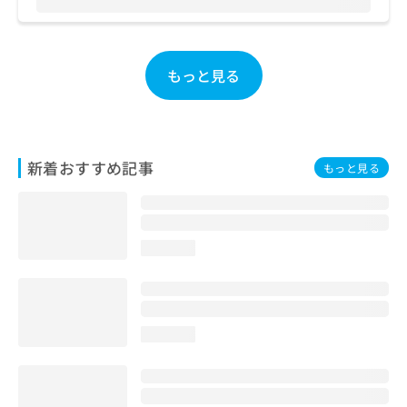
お
問
い
合
もっと見る
わ
せ
は
こ
ち
新着おすすめ記事
もっと見る
ら
loading...
loading...