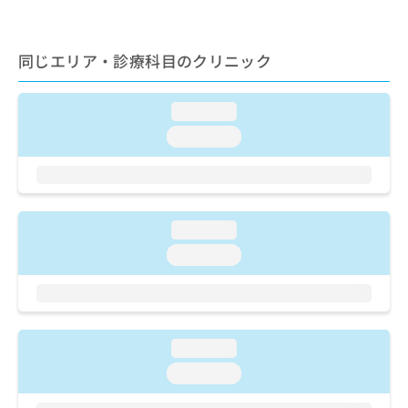
ご了
ら
み
承く
は
ださ
こ
無
い。
同じエリア・診療科目のクリニック
ち
料
ら
情
報
loading...
拡
掲
loading...
充
載
の
情
お
報
申
の
し
修
loading...
込
正
み
は
loading...
は
こ
こ
ち
ち
ら
ら
そ
loading...
の
loading...
他
の