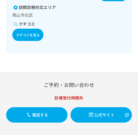
療／耳鼻咽喉領域の一次診療／呼吸器領域の一次診療／在宅
出
症／水痘／インフルエンザ／おたふくかぜ／A型肝炎／B型肝
稿
クリ
資
持続陽圧呼吸療法（睡眠時無呼吸症候群治療）／在宅酸素療
訪問診療対応エリア
稿
ニッ
炎／狂犬病
の
料
法／消化器系領域の一次診療／肝･胆道・膵臓領域の一次診
クナ
の
お
岡山市北区
の
ビサ
療／循環器系領域の一次診療／ホルター型心電図検査／腎･
お
問
ご
イト
クチコミ
泌尿器系領域の一次診療／尿失禁の治療／内分泌･代謝･栄養
問
い
請
への
領域の一次診療／インスリン療法／糖尿病患者教育（食事療
い
合
お問
求
クチコミを見る
法、運動療法、自己血糖測定）／糖尿病による合併症に対す
合
合せ
わ
は
る継続的な管理及び指導／血液・免疫系領域の一次診療／
フォ
わ
せ
こ
筋・骨格系及び外傷領域の一次診療／義肢装具の作成及び評
ーム
せ
は
ち
価／小児領域の一次診療／漢方薬の処方／外来における化学
とな
は
こ
ら
療法
りま
こ
ち
す。
ち
ら
クリ
無
ら
ニッ
料
クの
ご予約・お問い合わせ
資
情
予
料
報
約・
の
症状
拡
診療受付時間外
のご
ご
充
相談
請
の
など
電話する
公式サイト
求
お
はで
は
申
きま
こ
せん
し
ので
ち
込