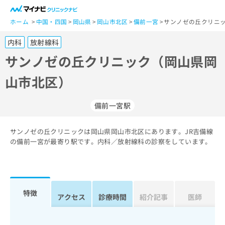
一
般
ホーム
中国・四国
岡山県
岡山市北区
備前一宮
サンノゼの丘クリニッ
ユ
内科
放射線科
ー
ザ
サンノゼの丘クリニック（岡山県岡
ー
山市北区）
の
方
は
備前一宮駅
こ
ち
サンノゼの丘クリニックは岡山県岡山市北区にあります。JR吉備線
ら
の備前一宮が最寄り駅です。内科／放射線科の診察をしています。
医
マ
療
イ
関
ナ
係
ビ
特徴
アクセス
診療時間
紹介記事
医師
者
ク
の
リ
方
ニ