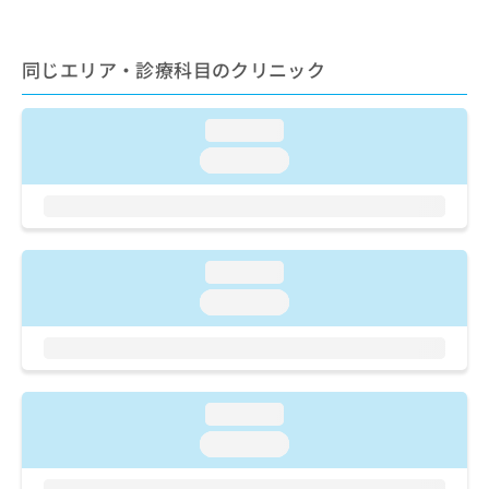
ご了
ら
み
承く
は
ださ
こ
無
い。
同じエリア・診療科目のクリニック
ち
料
ら
情
報
loading...
拡
掲
loading...
充
載
の
情
お
報
申
の
し
修
loading...
込
正
み
は
loading...
は
こ
こ
ち
ち
ら
ら
loading...
そ
の
loading...
他
の