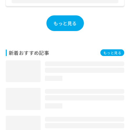
お
問
い
合
もっと見る
わ
せ
は
こ
ち
新着おすすめ記事
もっと見る
ら
loading...
loading...