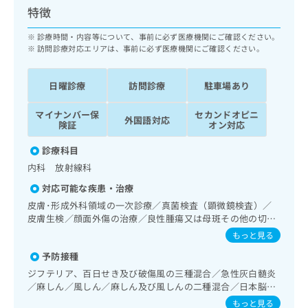
ッ
は
特徴
ク
こ
ナ
診療時間・内容等について、事前に必ず医療機関にご確認ください。
ち
ビ
訪問診療対応エリアは、事前に必ず医療機関にご確認ください。
ら
に
関
広
日曜診療
訪問診療
駐車場あり
す
広
告
る
告
代
マイナンバー保
セカンドオピニ
お
出
外国語対応
険証
オン対応
理
問
稿
店
い
の
診療科目
合
の
お
内科 放射線科
わ
方
問
せ
い
対応可能な疾患・治療
は
は
合
こ
皮膚･形成外科領域の一次診療／真菌検査（顕微鏡検査）／
こ
わ
皮膚生検／顔面外傷の治療／良性腫瘍又は母斑その他の切
ち
ち
せ
除・縫合手術／アトピー性皮膚炎の治療／神経･脳血管領域
ら
もっと見る
ら
は
の一次診療／精神科・神経科領域の一次診療／終夜睡眠ポリ
予防接種
こ
グラフィー／禁煙指導（ニコチン依存症管理）／思春期のう
こち
ち
つ病又は躁うつ病／睡眠障害／摂食障害（拒食症･過食症）
広
ジフテリア、百日せき及び破傷風の三種混合／急性灰白髄炎
らは
／アルコール依存症／薬物依存症／神経症性障害（強迫性障
広
ら
告
／麻しん／風しん／麻しん及び風しんの二種混合／日本脳炎
マイ
害、不安障害、パニック障害等）／認知症／眼領域の一次診
告
／破傷風／結核／Hib感染症／ヒトパピローマウイルス感染
出
ナビ
もっと見る