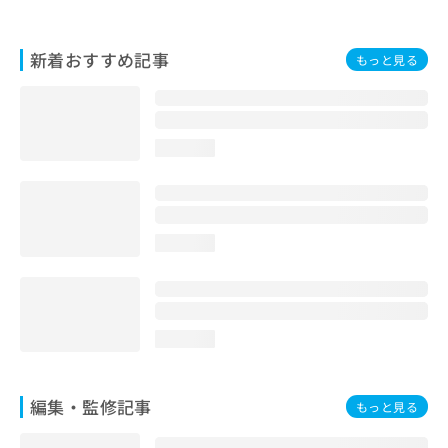
お
問
い
新着おすすめ記事
もっと見る
合
わ
せ
は
loading...
こ
ち
ら
loading...
loading...
編集・監修記事
もっと見る