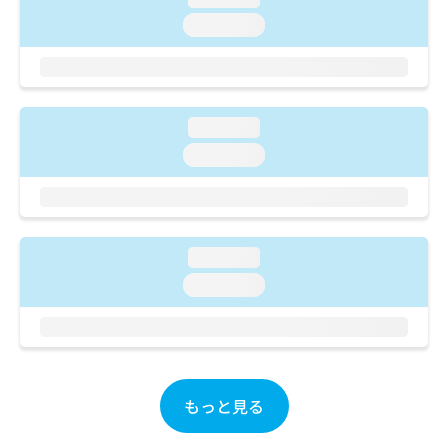
ご了
ら
み
承く
loading...
は
ださ
こ
無
い。
ち
料
ら
情
報
loading...
拡
掲
充
loading...
載
の
情
お
報
申
の
し
修
込
正
loading...
み
は
loading...
は
こ
こ
ち
ち
ら
ら
そ
の
もっと見る
他
の