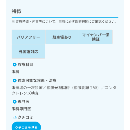
ッ
は
ク
こ
特徴
ナ
ち
ビ
診療時間・内容等について、事前に必ず医療機関にご確認ください。
ら
に
関
マイナンバー保
広
バリアフリー
駐車場あり
す
広
険証
告
る
告
代
お
出
外国語対応
理
問
稿
店
い
の
診療科目
合
の
お
眼科
わ
方
問
せ
い
は
対応可能な疾患・治療
は
合
こ
眼領域の一次診療／網膜光凝固術（網膜剥離手術）／コンタ
こ
わ
ち
クトレンズ検査
ち
せ
ら
専門医
ら
は
こ
眼科専門医
こち
ち
広
クチコミ
らは
広
ら
告
マイ
告
出
ナビ
クチコミを見る