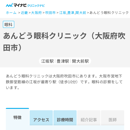
一
般
ホーム
近畿
大阪府
吹田市
江坂
,
豊津
,
関大前
あんどう眼科クリニック
ユ
眼科
ー
ザ
あんどう眼科クリニック（大阪府吹
ー
田市）
の
方
は
江坂駅
豊津駅
関大前駅
こ
ち
あんどう眼科クリニックは大阪府吹田市にあります。大阪市営地下
ら
鉄御堂筋線の江坂が最寄り駅（徒歩10分）です。眼科の診察をして
います。
医
マ
療
イ
関
ナ
係
ビ
者
ク
特徴
アクセス
診療時間
紹介記事
医師
の
リ
方
ニ