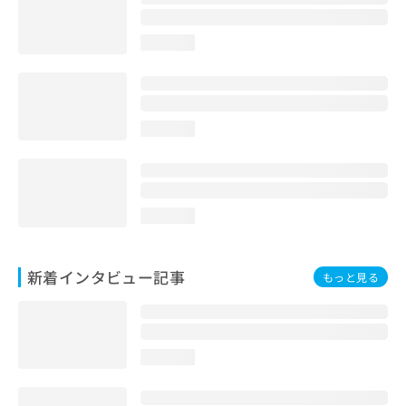
loading...
loading...
loading...
新着インタビュー記事
もっと見る
loading...