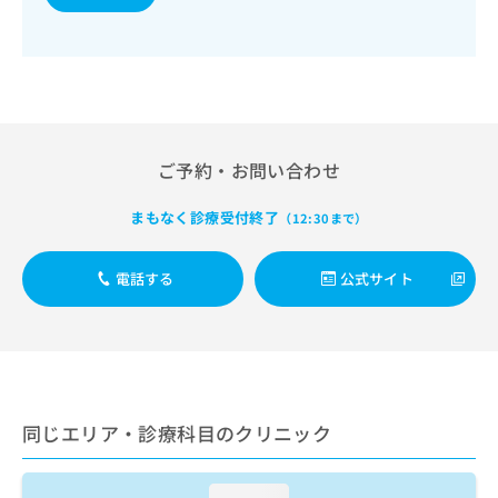
出
稿
クリ
資
稿
ニッ
の
料
クナ
の
お
の
ビサ
お
問
ご
イト
問
い
請
への
い
合
お問
求
合
合せ
わ
は
フォ
わ
せ
ご予約・お問い合わせ
こ
ーム
せ
は
ち
とな
は
こ
ら
りま
まもなく診療受付終了
（12:30まで）
こ
ち
す。
ち
ら
クリ
無
ら
ニッ
電話する
公式サイト
料
クの
資
情
予
料
報
約・
の
症状
拡
のご
ご
充
相談
請
の
など
求
お
はで
同じエリア・診療科目のクリニック
は
申
きま
こ
せん
し
ので
ち
込
loading...