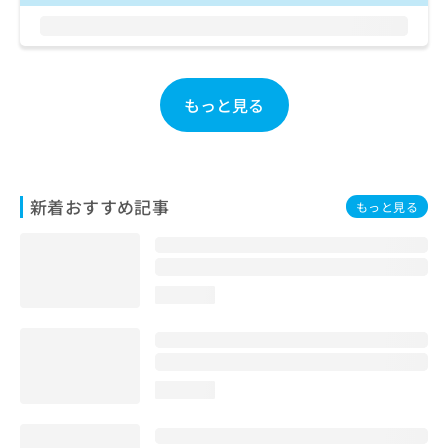
お
問
い
合
わ
もっと見る
せ
は
こ
ち
ら
新着おすすめ記事
もっと見る
loading...
loading...