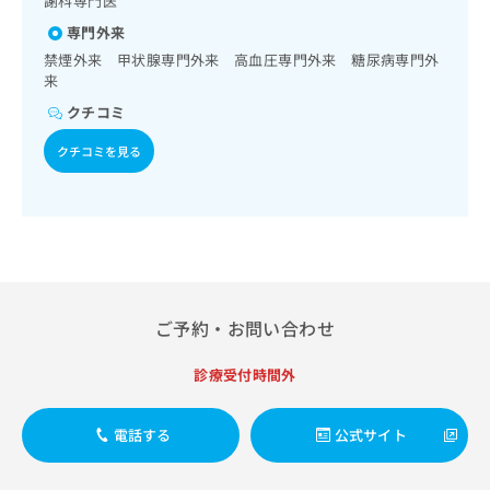
謝科専門医
出
稿
クリ
資
稿
ニッ
の
専門外来
料
クナ
の
お
の
禁煙外来 甲状腺専門外来 高血圧専門外来 糖尿病専門外
ビサ
お
問
ご
来
イト
問
い
請
への
クチコミ
い
合
お問
求
合
合せ
わ
は
クチコミを見る
フォ
わ
せ
こ
ーム
せ
は
ち
とな
は
こ
ら
りま
こ
ち
す。
ち
ら
クリ
無
ら
ニッ
料
クの
資
情
予
料
報
約・
ご予約・お問い合わせ
の
症状
拡
のご
ご
充
診療受付時間外
相談
請
の
など
求
お
はで
は
申
電話する
公式サイト
きま
こ
せん
し
ので
ち
込