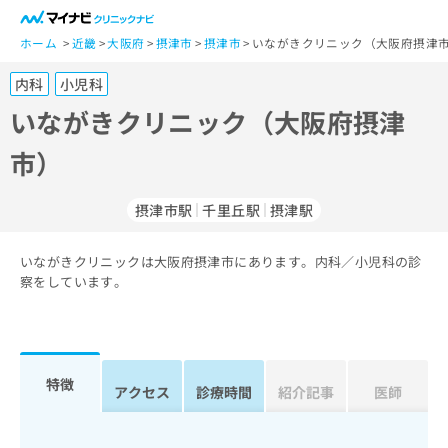
一
般
ホーム
近畿
大阪府
摂津市
摂津市
いながきクリニック（大阪府摂津
ユ
内科
小児科
ー
ザ
いながきクリニック（大阪府摂津
ー
市）
の
方
は
摂津市駅
千里丘駅
摂津駅
こ
ち
いながきクリニックは大阪府摂津市にあります。内科／小児科の診
ら
察をしています。
医
マ
療
イ
関
ナ
係
ビ
特徴
アクセス
診療時間
紹介記事
医師
者
ク
の
リ
方
ニ