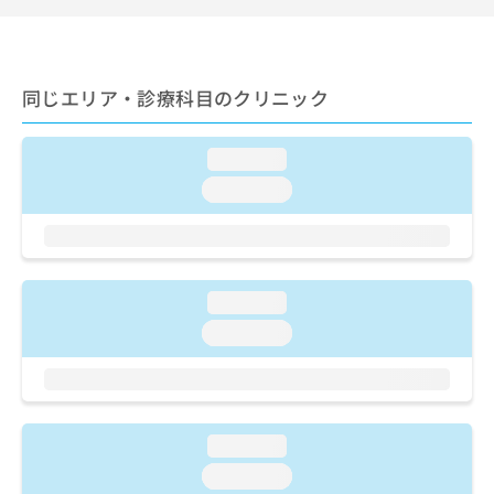
ご了
ら
み
承く
は
ださ
こ
無
い。
ち
料
同じエリア・診療科目のクリニック
ら
情
報
拡
掲
loading...
充
載
loading...
の
情
お
報
申
の
し
修
込
正
み
loading...
は
は
こ
loading...
こ
ち
ち
ら
ら
そ
の
loading...
他
loading...
の