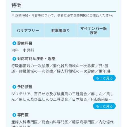
ッ
は
特徴
ク
こ
ナ
診療時間・内容等について、事前に必ず医療機関にご確認ください。
ち
ビ
ら
に
マイナンバー保
バリアフリー
駐車場あり
関
険証
広
す
広
告
る
診療科目
告
代
お
出
内科 小児科
理
問
稿
対応可能な疾患・治療
店
い
の
合
の
呼吸器領域の一次診療／消化器系領域の一次診療／肝･胆
お
わ
道・膵臓領域の一次診療／婦人科領域の一次診療／更年期障
方
問
害治療／内分泌･代謝･栄養領域の一次診療／糖尿病患者教育
せ
い
は
もっと見る
（食事療法、運動療法、自己血糖測定）／小児領域の一次診
は
合
こ
予防接種
療
こ
わ
ち
ち
ジフテリア、百日せき及び破傷風の三種混合／麻しん／風し
せ
ら
ん／麻しん及び風しんの二種混合／日本脳炎／Hib感染症／
ら
は
小児の肺炎球菌感染症／ヒトパピローマウイルス感染症／水
こ
もっと見る
痘／インフルエンザ／成人の肺炎球菌感染症／おたふくかぜ
こち
ち
広
専門医
らは
／A型肝炎／B型肝炎／ロタウイルス感染症／髄膜炎菌感染症
広
ら
告
マイ
産婦人科専門医／総合内科専門医／糖尿病専門医／内分泌代
告
出
ナビ