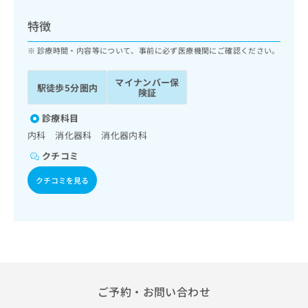
ッ
は
ク
こ
特徴
ナ
ち
ビ
診療時間・内容等について、事前に必ず医療機関にご確認ください。
ら
に
関
マイナンバー保
広
駅徒歩5分圏内
す
広
険証
告
る
告
代
お
診療科目
出
理
問
稿
内科 消化器科 消化器内科
店
い
の
クチコミ
合
の
お
わ
方
問
クチコミを見る
せ
い
は
は
合
こ
こ
わ
ち
ち
せ
ら
ら
は
こ
こち
ち
広
らは
広
ら
告
ご予約・お問い合わせ
マイ
告
出
ナビ