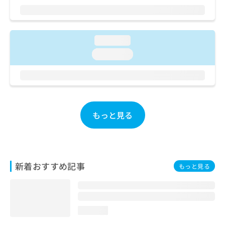
ご了
ら
み
承く
は
ださ
こ
無
い。
ち
料
loading...
ら
情
loading...
報
拡
掲
充
載
の
情
お
報
申
の
もっと見る
し
修
込
正
み
は
は
こ
こ
ち
新着おすすめ記事
もっと見る
ち
ら
ら
そ
の
loading...
他
の