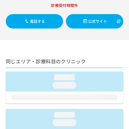
出
稿
クリ
資
診療受付時間外
稿
ニッ
の
料
クナ
の
お
の
ビサ
お
問
ご
電話する
公式サイト
イト
問
い
請
への
い
合
お問
求
合
合せ
わ
は
フォ
わ
せ
こ
ーム
せ
は
ち
とな
は
こ
ら
りま
こ
ち
同じエリア・診療科目のクリニック
す。
ち
ら
クリ
無
ら
ニッ
料
クの
loading...
資
情
予
料
loading...
報
約・
の
症状
拡
のご
ご
充
相談
請
の
など
求
お
はで
は
申
loading...
きま
こ
せん
し
loading...
ので
ち
込