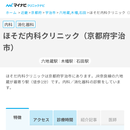
一
般
ホーム
近畿
京都府
宇治市
六地蔵
,
木幡
,
石田
ほそだ内科クリニック（
ユ
内科
消化器科
ー
ザ
ほそだ内科クリニック（京都府宇治
ー
市）
の
方
は
六地蔵駅
木幡駅
石田駅
こ
ち
ほそだ内科クリニックは京都府宇治市にあります。JR奈良線の六地
ら
蔵が最寄り駅（徒歩1分）です。内科／消化器科の診察をしていま
す。
医
マ
療
イ
関
ナ
係
ビ
者
ク
特徴
アクセス
診療時間
紹介記事
医師
の
リ
方
ニ