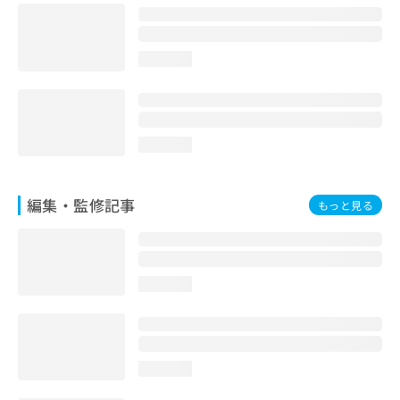
お
問
い
loading...
合
わ
せ
は
こ
loading...
ち
ら
編集・監修記事
もっと見る
loading...
loading...