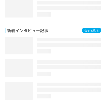
loading...
新着インタビュー記事
もっと見る
loading...
loading...
loading...