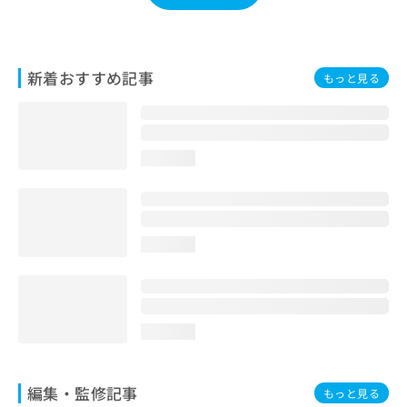
お
問
い
合
新着おすすめ記事
もっと見る
わ
せ
は
こ
ち
loading...
ら
loading...
loading...
編集・監修記事
もっと見る