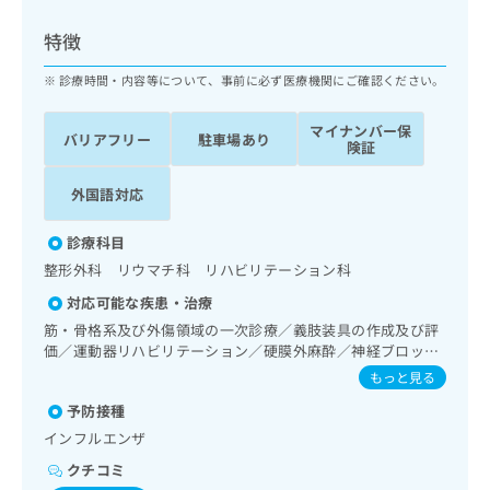
ッ
は
ク
こ
特徴
ナ
ち
ビ
診療時間・内容等について、事前に必ず医療機関にご確認ください。
ら
に
関
マイナンバー保
広
バリアフリー
駐車場あり
す
広
険証
告
る
告
代
お
出
外国語対応
理
問
稿
店
い
の
診療科目
合
の
お
整形外科 リウマチ科 リハビリテーション科
わ
方
問
せ
い
は
対応可能な疾患・治療
は
合
こ
筋・骨格系及び外傷領域の一次診療／義肢装具の作成及び評
こ
わ
ち
価／運動器リハビリテーション／硬膜外麻酔／神経ブロック
ち
せ
／画像診断管理（専ら画像診断を担当する医師による読影）
ら
もっと見る
ら
は
こ
予防接種
こち
ち
広
インフルエンザ
らは
広
ら
告
マイ
クチコミ
告
出
ナビ