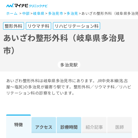
一
般
ホーム
中部
岐阜県
多治見市
多治見
あいざわ整形外科（岐阜県多治見
ユ
整形外科
リウマチ科
リハビリテーション科
ー
ザ
あいざわ整形外科（岐阜県多治見
ー
市）
の
方
は
多治見駅
こ
ち
あいざわ整形外科は岐阜県多治見市にあります。JR中央本線(名古
ら
屋～塩尻)の多治見が最寄り駅です。整形外科／リウマチ科／リハビ
リテーション科の診察をしています。
医
マ
療
イ
関
ナ
係
ビ
者
ク
特徴
アクセス
診療時間
紹介記事
医師
の
リ
方
ニ