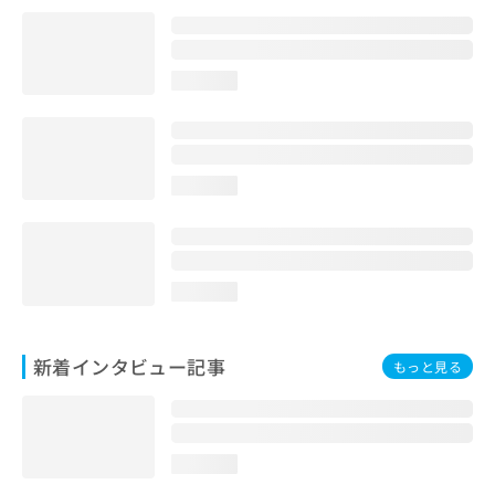
loading...
loading...
loading...
新着インタビュー記事
もっと見る
loading...