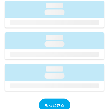
ご了
ら
み
承く
loading...
は
ださ
こ
loading...
無
い。
ち
料
ら
情
報
拡
掲
充
loading...
載
の
情
loading...
お
報
申
の
し
修
込
正
み
は
loading...
は
こ
loading...
こ
ち
ち
ら
ら
そ
の
他
もっと見る
の