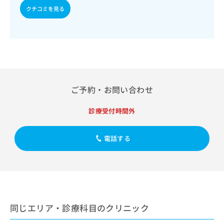
出
稿
クリ
資
クチコミを見る
稿
ニッ
の
料
クナ
の
お
の
ビサ
お
問
ご
イト
問
い
請
への
い
合
お問
求
合
合せ
わ
は
フォ
わ
せ
こ
ーム
せ
は
ち
ご予約・お問い合わせ
とな
は
こ
ら
りま
こ
ち
す。
診療受付時間外
ち
ら
クリ
無
ら
ニッ
料
クの
資
電話する
情
予
料
報
約・
の
症状
拡
のご
ご
充
相談
請
の
など
求
お
はで
は
申
きま
同じエリア・診療科目のクリニック
こ
せん
し
ので
ち
込